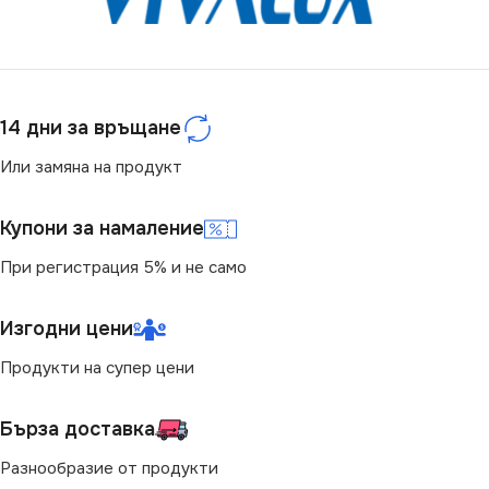
ЦВЯТ
ЦВЯТ
Бяло
Кремав
МАРКА
МАРКА
KANLUX
KANLUX
14 дни за връщане
РОЗЕТКА
РОЗЕТКА
Или замяна на продукт
За Интернет RJ45
За Интернет RJ45
Купони за намаление
При регистрация 5% и не само
Изгодни цени
Продукти на супер цени
Бърза доставка
Разнообразие от продукти