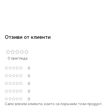
СТЕПЕН НА ЗАЩИТА
IP20
IP20
ЦВЯТ
Шампанско
СЕРИЯ
DOMO
Отзиви от клиенти
МАРКА
KANLUX
ЦВЯТ
Бяло
РОЗЕТКА
МАРКА
0 прегледа
KANLUX
За Интернет RJ45
0
КЛЮЧ
Троен
0
0
0
0
Само влезли клиенти, които са поръчали този продукт,