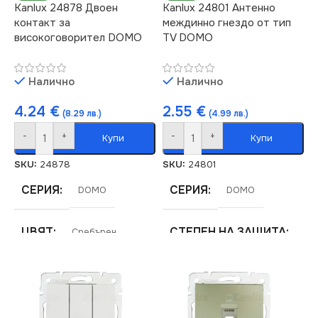
Kanlux 24878 Двоен
Kanlux 24801 Антенно
контакт за
междинно гнездо от тип
високоговорител DOMO
TV DOMO
Налично
Налично
4.24
€
2.55
€
(8.29 лв.)
(4.99 лв.)
-
+
-
+
Купи
Купи
SKU:
24878
SKU:
24801
СЕРИЯ
СЕРИЯ
DOMO
DOMO
ЦВЯТ
СТЕПЕН НА ЗАЩИТА
Сребърен
IP20
МАРКА
KANLUX
ЦВЯТ
Кремав
РОЗЕТКА