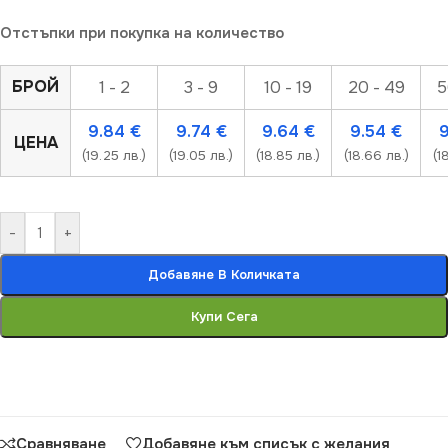
Отстъпки при покупка на количество
БРОЙ
1 - 2
3 - 9
10 - 19
20 - 49
5
9.84
€
9.74
€
9.64
€
9.54
€
ЦЕНА
(19.25 лв.)
(19.05 лв.)
(18.85 лв.)
(18.66 лв.)
(1
-
+
Добавяне В Количката
Купи Сега
Сравняване
Добавяне към списък с желания