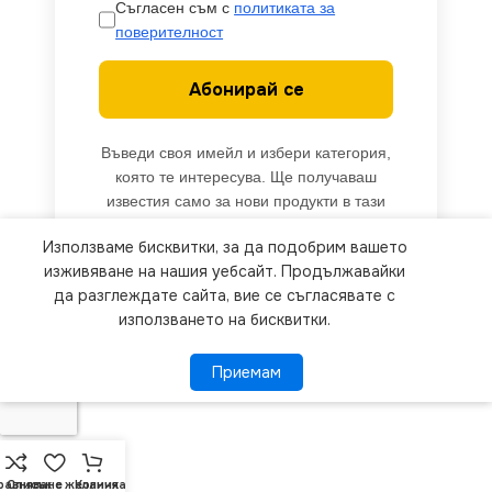
Съгласен съм с
политиката за
поверителност
Абонирай се
Въведи своя имейл и избери категория,
която те интересува. Ще получаваш
известия само за нови продукти в тази
категория.
Използваме бисквитки, за да подобрим вашето
We use cookies to improve your experience on our
изживяване на нашия уебсайт. Продължавайки
website. By browsing this website, you agree to
да разглеждате сайта, вие се съгласявате с
използването на бисквитки.
our use of cookies.
Приемам
Приемам
ПОВЕЧЕ ИНФОРМАЦИЯ
равняване
Списък с желания
Количка