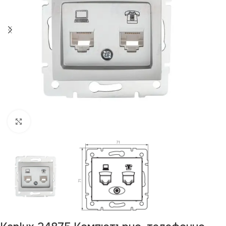
Щракнете за уголемяване