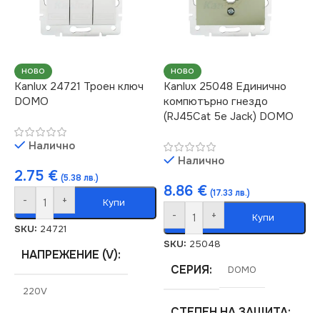
МАРКА
KANLUX
За Високоговорители
РОЗЕТКА
НОВО
НОВО
Kanlux 24721 Троен ключ
Kanlux 25048 Единично
DOMO
компютърно гнездо
За ТВ Антена
(RJ45Cat 5e Jack) DOMO
Налично
Налично
2.75
€
(5.38 лв.)
8.86
€
(17.33 лв.)
-
+
Купи
-
+
Купи
SKU:
24721
SKU:
25048
НАПРЕЖЕНИЕ (V)
СЕРИЯ
DOMO
220V
СТЕПЕН НА ЗАЩИТА