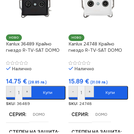
IP20
МАРКА
KANLUX
СЕРИЯ
DOMO
РОЗЕТКА
ЦВЯТ
Шампанско
НОВО
НОВО
Kanlux 36489 Крайно
Kanlux 24748 Крайно
За Радио
,
За ТВ Антена
гнездо R-TV-SAT DOMO
гнездо R-TV-SAT DOMO
МАРКА
KANLUX
Налично
Налично
КОНТАКТ
Единичен
14.75
€
15.89
€
(28.85 лв.)
(31.08 лв.)
-
+
-
+
Купи
Купи
SKU:
36489
SKU:
24748
СЕРИЯ
СЕРИЯ
DOMO
DOMO
СТЕПЕН НА ЗАЩИТА
СТЕПЕН НА ЗАЩИТА