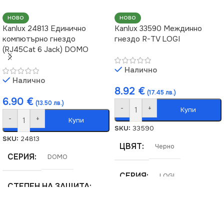
НОВО
НОВО
Kanlux 24813 Единично
Kanlux 33590 Междинно
компютърно гнездо
гнездо R-TV LOGI
(RJ45Cat 6 Jack) DOMO
Налично
Налично
8.92
€
(17.45 лв.)
6.90
€
(13.50 лв.)
-
+
Купи
-
+
Купи
SKU:
33590
SKU:
24813
ЦВЯТ
Черно
СЕРИЯ
DOMO
СЕРИЯ
LOGI
СТЕПЕН НА ЗАЩИТА
МАРКА
KANLUX
IP20