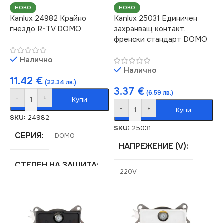
НОВО
НОВО
Kanlux 24982 Крайно
Kanlux 25031 Единичен
гнездо R-TV DOMO
захранващ контакт.
френски стандарт DOMO
Налично
Налично
11.42
€
(22.34 лв.)
3.37
€
(6.59 лв.)
-
+
Купи
-
+
Купи
SKU:
24982
SKU:
25031
СЕРИЯ
DOMO
НАПРЕЖЕНИЕ (V)
СТЕПЕН НА ЗАЩИТА
220V
IP20
СТЕПЕН НА ЗАЩИТА
ЦВЯТ
Перлено Бяло