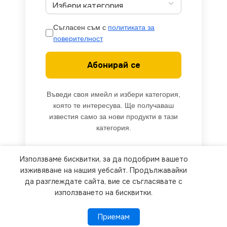
Съгласен съм с
политиката за
поверителност
Абонирай се
Въведи своя имейл и избери категория,
която те интересува. Ще получаваш
известия само за нови продукти в тази
категория.
Използваме бисквитки, за да подобрим вашето
We use cookies to improve your experience on our
изживяване на нашия уебсайт. Продължавайки
website. By browsing this website, you agree to
да разглеждате сайта, вие се съгласявате с
използването на бисквитки.
our use of cookies.
Приемам
Приемам
ПОВЕЧЕ ИНФОРМАЦИЯ
Kanlux