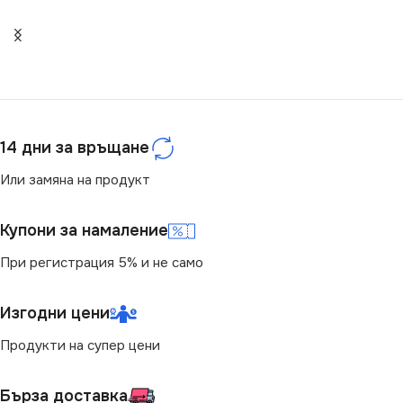
РОЗЕТКА
ЦВЯТ
Кремав
За Радио
,
За ТВ Антена
МАРКА
KANLUX
РОЗЕТКА
14 дни за връщане
Или замяна на продукт
За Интернет RJ45
Купони за намаление
При регистрация 5% и не само
Изгодни цени
Продукти на супер цени
Бърза доставка