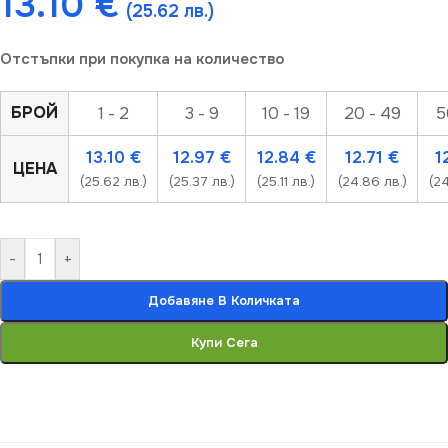
13.10
€
(25.62 лв.)
Отстъпки при покупка на количество
БРОЙ
1 - 2
3 - 9
10 - 19
20 - 49
5
13.10
€
12.97
€
12.84
€
12.71
€
1
ЦЕНА
(25.62 лв.)
(25.37 лв.)
(25.11 лв.)
(24.86 лв.)
(24
-
+
Добавяне В Количката
Купи Сега