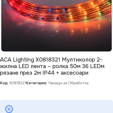
ACA Lighting X0818321 Мултиколор 2-
жилна LED лента – ролка 50м 36 LEDм
рязане през 2м IP44 + аксесоари
Код:
X0818321
Категория:
Чакащи за Обработка