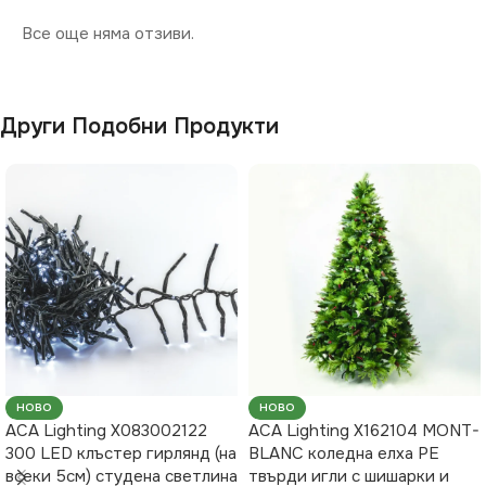
Все още няма отзиви.
Други Подобни Продукти
НОВО
НОВО
ACA Lighting X083002122
ACA Lighting X162104 MONT-
300 LED клъстер гирлянд (на
BLANC коледна елха PE
всеки 5см) студена светлина
твърди игли с шишарки и