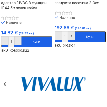
адаптер 31VDC 8 функции
плодчета височина 210см
IP44 5м зелен кабел
Налично
Налично
192.66
€
(376.81 лв.)
14.82
€
(28.99 лв.)
-
+
Купи
-
+
Купи
SKU:
X162104
SKU:
X083002122