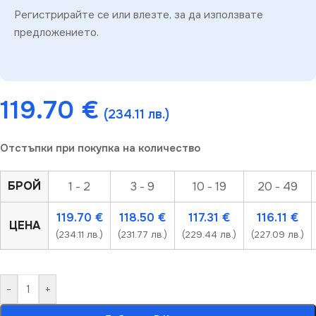
Регистрирайте се или влезте, за да използвате
предложението.
119.70
€
(234.11 лв.)
Отстъпки при покупка на количество
БРОЙ
1 - 2
3 - 9
10 - 19
20 - 49
119.70
€
118.50
€
117.31
€
116.11
€
ЦЕНА
(234.11 лв.)
(231.77 лв.)
(229.44 лв.)
(227.09 лв.)
-
+