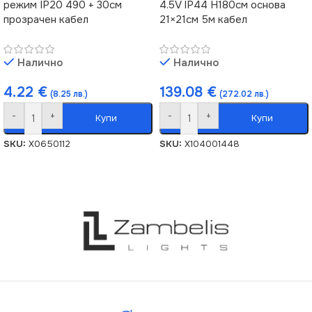
режим IP20 490 + 30см
4.5V IP44 H180см основа
прозрачен кабел
21×21см 5м кабел
Налично
Налично
4.22
€
139.08
€
(8.25 лв.)
(272.02 лв.)
-
+
-
+
Купи
Купи
SKU:
X0650112
SKU:
X104001448