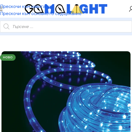
ХЕЙ ТИ! РЕГИСТРИРАЙ СЕ И ВЗЕМИ КУПОН ЗА
Прескочи към навигация
НАМАЛЕНИЕ ОТ 5%
Прескочи към основното съдържание
 лента – ролка 50м 36 LEDм рязане през 2м IP44 + аксесоари
НОВО