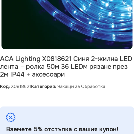
ACA Lighting X0818621 Синя 2-жилна LED
лента – ролка 50м 36 LEDм рязане през
2м IP44 + аксесоари
Код:
X0818621
Категория:
Чакащи за Обработка
Вземете 5% отстъпка с вашия купон!