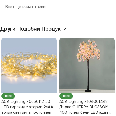
Все още няма отзиви.
Други Подобни Продукти
НОВО
НОВО
ACA Lighting X0650112 50
ACA Lighting X104001448
LED гирлянд батерии 2×AA
Дърво CHERRY BLOSSOM
топла светлина постоянен
400 топло бели LED адапт.