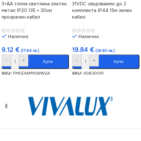
3×AA топла светлина златен
31VDC свързваемо до 2
метал IP20 135 + 30см
комплекта IP44 15м зелен
прозрачен кабел
кабел
Налично
Налично
9.12
€
19.84
€
(17.84 лв.)
(38.80 лв.)
-
+
-
+
Купи
Купи
SKU:
FMGDIAM10WW2A
SKU:
X08300111