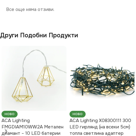
Все още няма отзиви.
Други Подобни Продукти
НОВО
НОВО
ACA Lighting
ACA Lighting X08300111 300
FMGDIAM10WW2A Метален
LED гирлянд (на всеки 5см)
диамант – 10 LED батерии
топла светлина адаптер