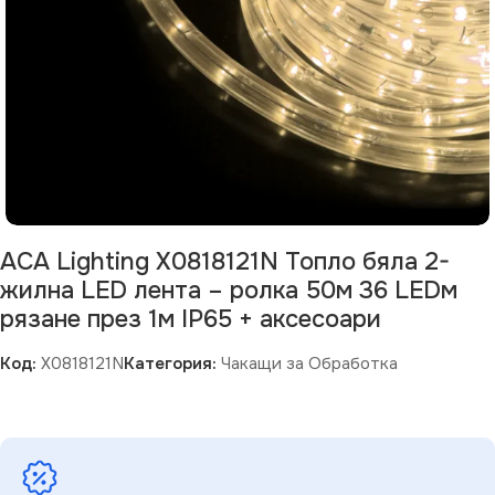
ACA Lighting X0818121N Топло бяла 2-
жилна LED лента – ролка 50м 36 LEDм
рязане през 1м IP65 + аксесоари
Код:
X0818121N
Категория:
Чакащи за Обработка