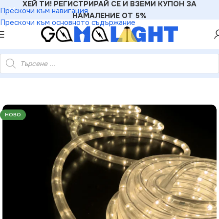
ХЕЙ ТИ! РЕГИСТРИРАЙ СЕ И ВЗЕМИ КУПОН ЗА
Прескочи към навигация
НАМАЛЕНИЕ ОТ 5%
Прескочи към основното съдържание
 лента – ролка 50м 36 LEDм рязане през 1м IP65 + аксесоари
НОВО