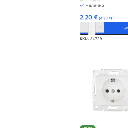
Налично
2.20
€
(4.30 лв.)
-
+
Ку
SKU:
24729