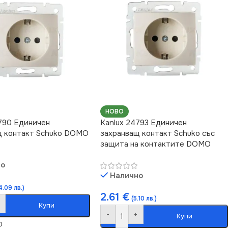
НОВО
790 Единичен
Kanlux 24793 Единичен
щ контакт Schuko DOMO
захранващ контакт Schuko със
защита на контактите DOMO
но
Налично
4.09 лв.)
2.61
€
(5.10 лв.)
Купи
-
+
Купи
0