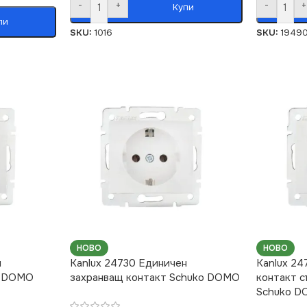
-
+
-
+
Купи
пи
SKU:
1016
SKU:
1949
НОВО
НОВО
н
Kanlux 24730 Единичен
Kanlux 24
т DOMO
захранващ контакт Schuko DOMO
контакт с
Schuko 