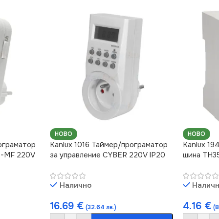
НОВО
НОВО
рограматор
Kanlux 1016 Таймер/програматор
Kanlux 19
S-MF 220V
за управление CYBER 220V IP20
шина TH3
Налично
Налич
16.69
€
4.16
€
(32.64 лв.)
(8