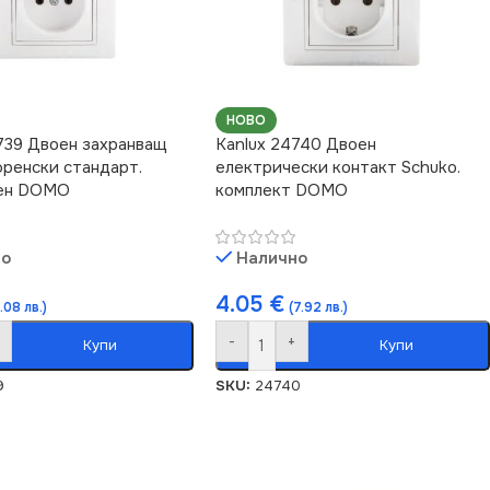
НОВО
739 Двоен захранващ
Kanlux 24740 Двоен
френски стандарт.
електрически контакт Schuko.
ен DOMO
комплект DOMO
но
Налично
4.05
€
.08 лв.)
(7.92 лв.)
-
+
Купи
Купи
9
SKU:
24740