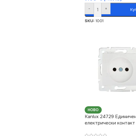
-
+
Ку
SKU:
1001
НОВО
Kanlux 24729 Единиче
електрически контак