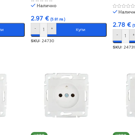
Налично
Налич
2.97
€
(5.81 лв.)
2.78
€
(
-
+
пи
Купи
-
+
SKU:
24730
SKU:
24731