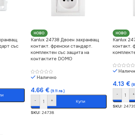
НОВО
НОВО
ахранващ
Kanlux 24738 Двоен захранващ
Kanlux 24
дарт със
контакт. френски стандарт.
контакт. 
комплектен със защита на
комплект
контактите DOMO
Налич
Налично
4.13
€
(8
4.66
€
(9.11 лв.)
-
+
пи
-
+
Купи
SKU:
2473
SKU:
24738