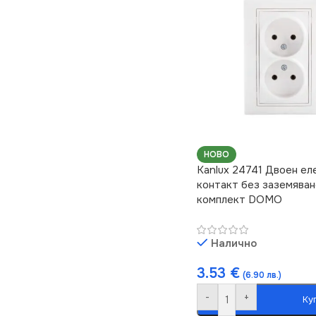
НОВО
Kanlux 24741 Двоен е
контакт без заземяван
комплект DOMO
Налично
3.53
€
(6.90 лв.)
-
+
Ку