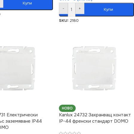
Купи
-
+
Купи
0
SKU:
2180
НОВО
731 Електрически
Kanlux 24732 Захранващ контакт
ъс заземяване IP44
IP-44 френски стандарт DOMO
DOMO