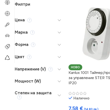
Филтри
Цена
Марка
Форма
Цвят
НОВО
Напрежение (V)
Kanlux 1001 Таймер/п
за управление STER T
Мощност (W)
IP20
Степен на защита
Налично
7.58
€
(14.83 лв.)