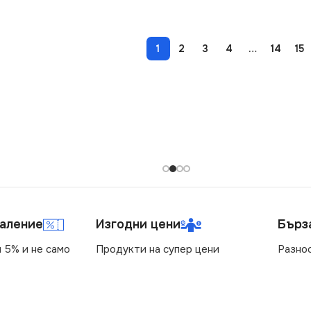
1
2
3
4
…
14
15
маление
Изгодни цени
Бърз
 5% и не само
Продукти на супер цени
Разно