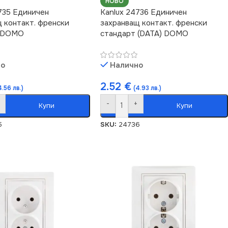
НОВО
735 Единичен
Kanlux 24736 Единичен
 контакт. френски
захранващ контакт. френски
 DOMO
стандарт (DATA) DOMO
но
Налично
2.52
€
4.56 лв.)
(4.93 лв.)
-
+
Купи
Купи
5
SKU:
24736