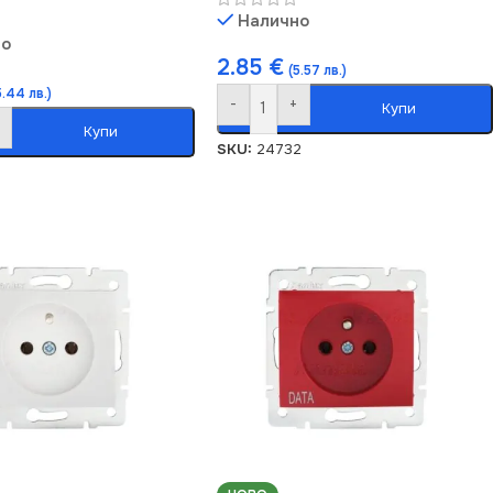
Налично
но
2.85
€
(5.57 лв.)
5.44 лв.)
-
+
Купи
Купи
SKU:
24732