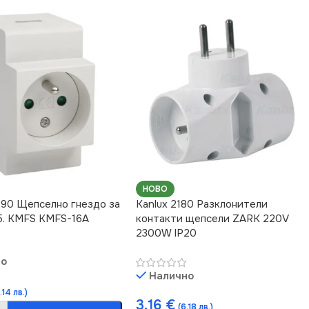
НОВО
490 Щепселно гнездо за
Kanlux 2180 Разклонители
5. KMFS KMFS-16A
контакти щепсели ZARK 220V
2300W IP20
но
Налично
.14 лв.)
3.16
€
(6.18 лв.)