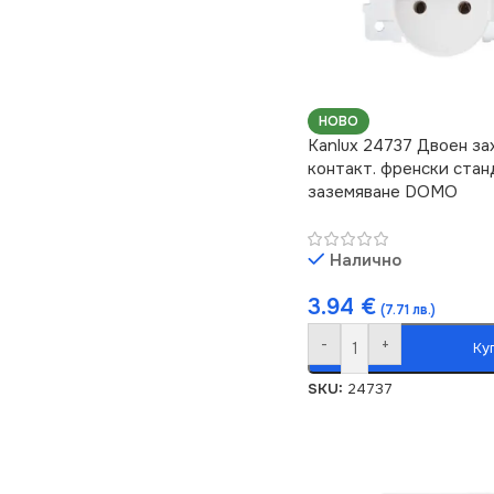
НОВО
Kanlux 24737 Двоен з
контакт. френски стан
заземяване DOMO
Налично
3.94
€
(7.71 лв.)
-
+
Ку
SKU:
24737