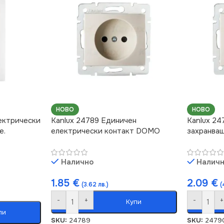
НОВО
НОВО
лектрически
Kanlux 24789 Единичен
Kanlux 24
е.
електрически контакт DOMO
захранва
Налично
Налич
1.85
€
2.09
€
(3.62 лв.)
(
-
+
-
+
Купи
пи
SKU:
24789
SKU:
2479