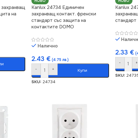
НОВО
НОВО
н захранващ
Kanlux 24734 Единичен
Kanlux 24
щита на
захранващ контакт. френски
захранващ
стандарт със защита на
стандарт
контактите DOMO
Налич
Налично
2.33
€
(
2.43
€
(4.75 лв.)
-
+
пи
-
+
Купи
SKU:
2473
SKU:
24734