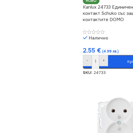
НОВО
Kanlux 24733 Единиче
контакт Schuko със за
контактите DOMO
Налично
2.55
€
(4.99 лв.)
-
+
Ку
SKU:
24733