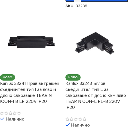
SKU:
33239
НОВО
НОВО
Kanlux 33241 Прав вътрешен
Kanlux 33243 Ъглов
съединител тип I за ляво и
съединител тип L за
дясно свързване TEAR N
свързване от дясно към ляво
ICON-I B LR 220V IP20
TEAR N CON-L RL-B 220V
IP20
Налично
Налично