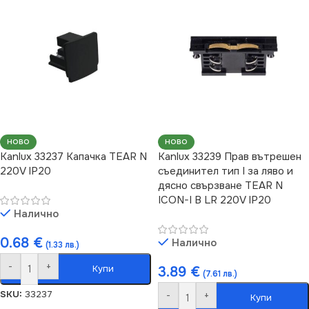
НОВО
НОВО
Kanlux 33237 Kапачка TEAR N
Kanlux 33239 Прав вътрешен
220V IP20
съединител тип I за ляво и
дясно свързване TEAR N
ICON-I B LR 220V IP20
Налично
0.68
€
Налично
(1.33 лв.)
-
+
Купи
3.89
€
(7.61 лв.)
SKU:
33237
-
+
Купи