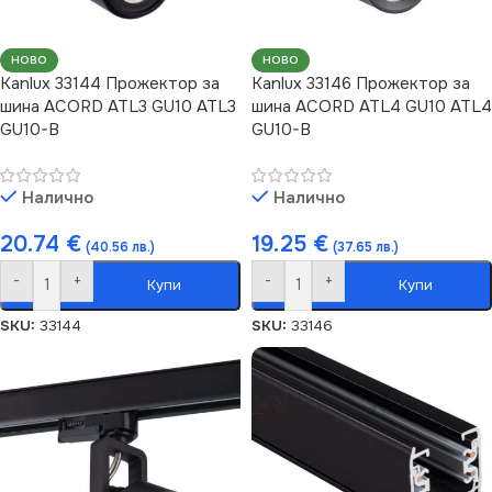
НОВО
НОВО
Kanlux 33144 Прожектор за
Kanlux 33146 Прожектор за
шина ACORD ATL3 GU10 ATL3
шина ACORD ATL4 GU10 ATL4
GU10-B
GU10-B
Налично
Налично
20.74
€
19.25
€
(40.56 лв.)
(37.65 лв.)
-
+
-
+
Купи
Купи
SKU:
33144
SKU:
33146