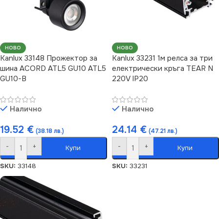
НОВО
НОВО
Kanlux 33148 Прожектор за
Kanlux 33231 1м релса за три
шина ACORD ATL5 GU10 ATL5
електрически кръга TEAR N
GU10-B
220V IP20
Налично
Налично
19.52
€
24.14
€
(38.18 лв.)
(47.21 лв.)
-
+
-
+
Купи
Купи
SKU:
33148
SKU:
33231