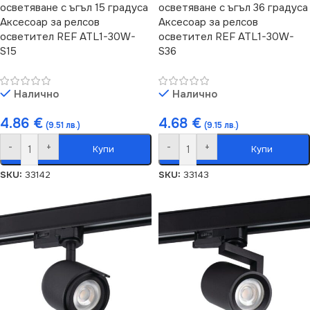
осветяване с ъгъл 15 градуса
осветяване с ъгъл 36 градуса
Аксесоар за релсов
Аксесоар за релсов
осветител REF ATL1-30W-
осветител REF ATL1-30W-
S15
S36
Налично
Налично
4.86
€
4.68
€
(9.51 лв.)
(9.15 лв.)
-
+
-
+
Купи
Купи
SKU:
33142
SKU:
33143