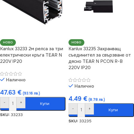
НОВО
НОВО
Kanlux 33233 2м релса за три
Kanlux 33235 Захранващ
електрически кръга TEAR N
съединител за свързване от
220V IP20
дясно TEAR N PCON R-B
220V IP20
Налично
Налично
47.63
€
(93.16 лв.)
4.49
€
(8.78 лв.)
-
+
Купи
-
+
Купи
SKU:
33233
SKU:
33235