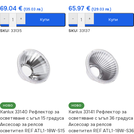
69.04
€
65.97
€
(135.03 лв.)
(129.03 лв.)
-
+
-
+
Купи
Купи
SKU:
33135
SKU:
33137
НОВО
НОВО
Kanlux 33140 Рефлектор за
Kanlux 33141 Рефлектор за
осветяване с ъгъл 15 градуса
осветяване с ъгъл 36 градуса
Аксесоар за релсов
Аксесоар за релсов
осветител REF ATL1-18W-S15
осветител REF ATL1-18W-S36