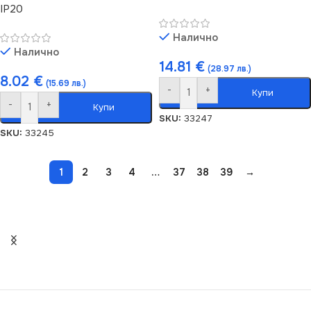
IP20
Налично
Налично
14.81
€
(28.97 лв.)
8.02
€
(15.69 лв.)
-
+
Купи
-
+
Купи
SKU:
33247
SKU:
33245
1
2
3
4
…
37
38
39
→