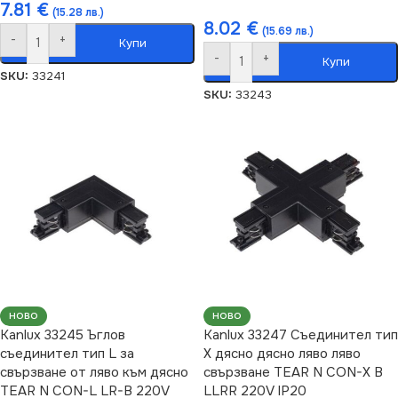
7.81
€
(15.28 лв.)
8.02
€
(15.69 лв.)
-
+
Купи
-
+
Купи
SKU:
33241
SKU:
33243
НОВО
НОВО
Kanlux 33245 Ъглов
Kanlux 33247 Съединител тип
съединител тип L за
Х дясно дясно ляво ляво
свързване от ляво към дясно
свързване TEAR N CON-X B
TEAR N CON-L LR-B 220V
LLRR 220V IP20