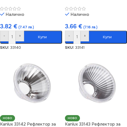
Налично
Налично
3.82
€
3.66
€
(7.47 лв.)
(7.16 лв.)
-
+
-
+
Купи
Купи
SKU:
33140
SKU:
33141
НОВО
НОВО
Kanlux 33142 Рефлектор за
Kanlux 33143 Рефлектор за