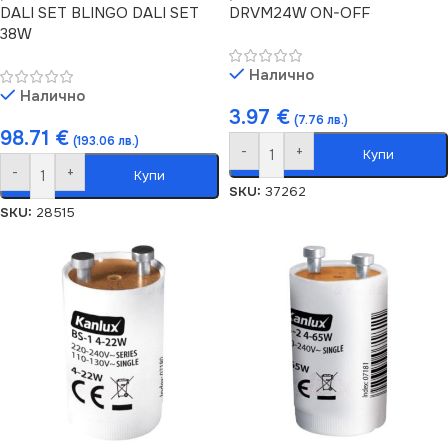
DALI SET BLINGO DALI SET
DRVM24W ON-OFF
38W
Налично
Налично
3.97
€
(7.76 лв.)
98.71
€
(193.06 лв.)
-
+
Купи
-
+
Купи
SKU:
37262
SKU:
28515