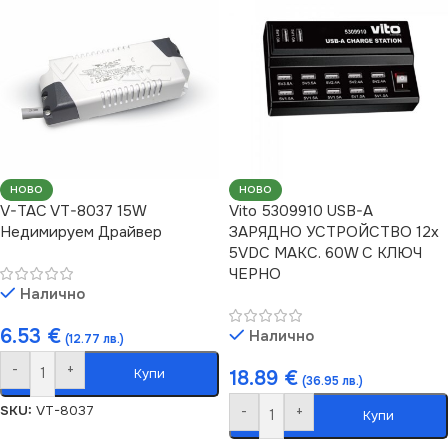
НОВО
НОВО
V-TAC VT-8037 15W
Vito 5309910 USB-A
Недимируем Драйвер
ЗАРЯДНО УСТРОЙСТВО 12x
5VDC МАКС. 60W С КЛЮЧ
ЧЕРНO
Налично
6.53
€
Налично
(12.77 лв.)
-
+
Купи
18.89
€
(36.95 лв.)
SKU:
VT-8037
-
+
Купи