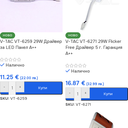
НОВО
НОВО
V-TAC VT-6259 29W Драйвер
V-TAC VT-6271 29W Flicker
за LED Панел A++
Free Драйвер 5 г. Гаранция
A++
Налично
Налично
11.25
€
(22.00 лв.)
16.87
€
(32.99 лв.)
-
+
Купи
-
+
Купи
SKU:
VT-6259
SKU:
VT-6271