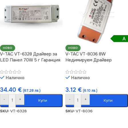
A
НОВО
НОВО
V-TAC VT-6328 Драйвер за
V-TAC VT-8036 8W
LED Панел 70W 5 г Гаранция
Недимируем Драйвер
Налично
Налично
34.40
€
3.12
€
(67.28 лв.)
(6.10 лв.)
-
+
-
+
Купи
Купи
SKU:
VT-6328
SKU:
VT-8036