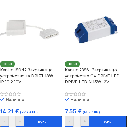
НОВО
НОВО
Kanlux 18042 Захранващо
Kanlux 23861 Захранващо
устройство за DRIFT 18W
устройство CV DRIVE LED
IP20 220V
DRIVE LED N 15W 12V
Налично
Налично
14.21
€
7.55
€
(27.79 лв.)
(14.77 лв.)
-
+
-
+
Купи
Купи