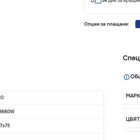
14 Дни за връща
Опции за плащане:
Спец
Об
МАРК
LO
 3680W
ЦВЯТ
7x75