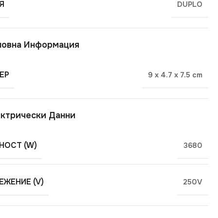
Я
DUPLO
новна Информация
ЕР
9 x 4.7 x 7.5 cm
ктрически Данни
ОСТ (W)
3680
ЕЖЕНИЕ (V)
250V