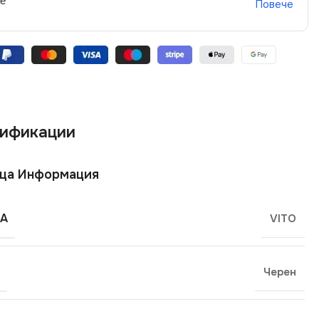
не
Повече
ификации
ща Информация
А
VITO
Черен