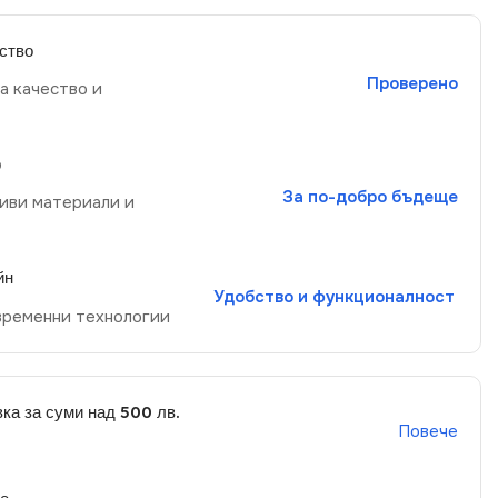
ство
Проверено
а качество и
р
За по-добро бъдеще
иви материали и
йн
Удобство и функционалност
временни технологии
ка за суми над 500 лв.
Повече