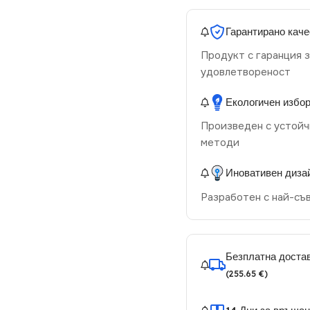
Гарантирано каче
Продукт с гаранция з
удовлетвореност
Екологичен избо
Произведен с устойч
методи
Иновативен диза
Разработен с най-съ
Безплатна достав
(255.65 €)