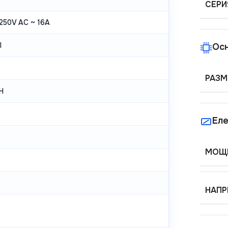
СЕРИ
 250V AC ~ 16A
I
Ос
РАЗМ
Н
Еле
МОЩН
НАПР