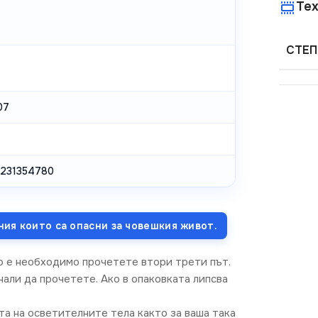
Тех
СТЕП
07
231354780
ния които са опасни за човешкия живот.
о е необходимо прочетете втори трети път.
али да прочетете. Ако в опаковката липсва
та на осветителните тела както за ваша така