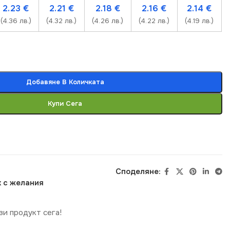
2.23
€
2.21
€
2.18
€
2.16
€
2.14
€
(4.36 лв.)
(4.32 лв.)
(4.26 лв.)
(4.22 лв.)
(4.19 лв.)
Добавяне В Количката
Купи Сега
Споделяне:
 с желания
зи продукт сега!