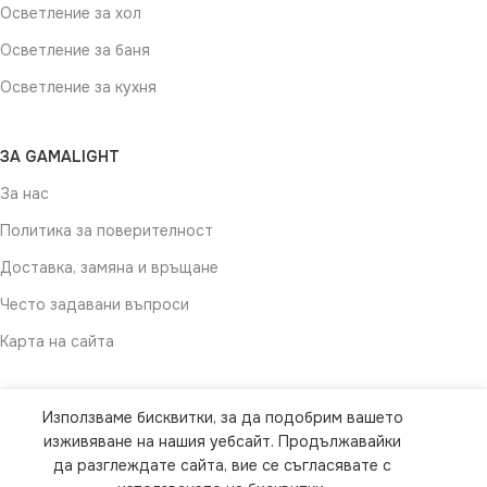
Осветление за хол
Осветление за баня
Осветление за кухня
ЗА GAMALIGHT
За нас
Политика за поверителност
Доставка, замяна и връщане
Често задавани въпроси
Карта на сайта
ЗА ВРЪЗКА С НАС
Използваме бисквитки, за да подобрим вашето
We use cookies to improve your experience on our
изживяване на нашия уебсайт. Продължавайки
Пиши ни
website. By browsing this website, you agree to
да разглеждате сайта, вие се съгласявате с
Facebook