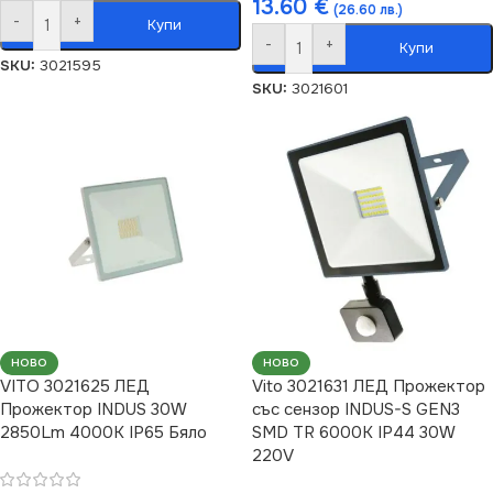
13.60
€
(26.60 лв.)
-
+
Купи
-
+
Купи
SKU:
3021595
SKU:
3021601
НОВО
НОВО
VITO 3021625 ЛЕД
Vito 3021631 ЛЕД Прожектор
Прожектор INDUS 30W
със сензор INDUS-S GEN3
2850Lm 4000K IP65 Бяло
SMD TR 6000K IP44 30W
220V