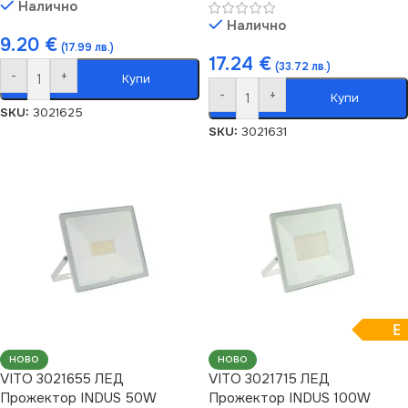
Налично
Налично
9.20
€
(17.99 лв.)
17.24
€
(33.72 лв.)
-
+
Купи
-
+
Купи
SKU:
3021625
SKU:
3021631
E
НОВО
НОВО
VITO 3021655 ЛЕД
VITO 3021715 ЛЕД
Прожектор INDUS 50W
Прожектор INDUS 100W