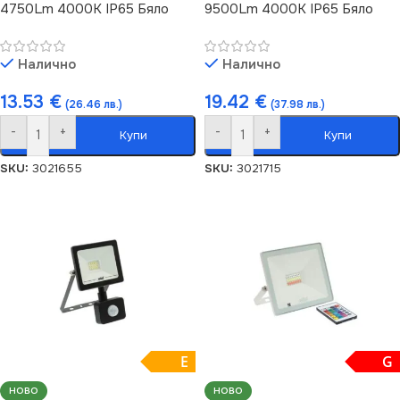
4750Lm 4000K IP65 Бяло
9500Lm 4000K IP65 Бяло
Налично
Налично
13.53
€
19.42
€
(26.46 лв.)
(37.98 лв.)
-
+
-
+
Купи
Купи
SKU:
3021655
SKU:
3021715
E
G
НОВО
НОВО