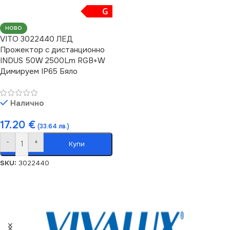
G
НОВО
VITO 3022440 ЛЕД
Прожектор с дистанционно
INDUS 50W 2500Lm RGB+W
Димируем IP65 Бяло
Налично
17.20
€
(33.64 лв.)
-
+
Купи
SKU:
3022440