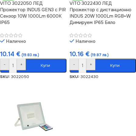
VITO 3022050 ЛЕД
VITO 3022430 ЛЕД
Прожектор INDUS GEN3 с PIR
Прожектор с дистанционно
Сензор 10W 1000Lm 6000K
INDUS 20W 1000Lm RGB+W
IP65
Димируем IP65 Бяло
Налично
Налично
10.14
€
10.16
€
(19.83 лв.)
(19.87 лв.)
-
+
-
+
Купи
Купи
SKU:
3022050
SKU:
3022430