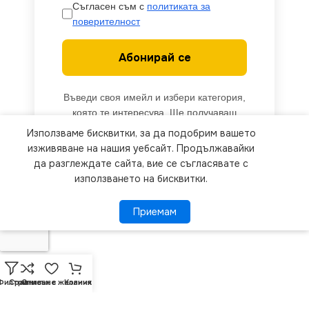
Съгласен съм с
политиката за
поверителност
Абонирай се
Въведи своя имейл и избери категория,
която те интересува. Ще получаваш
известия само за нови продукти в тази
Използваме бисквитки, за да подобрим вашето
категория.
We use cookies to improve your experience on our
изживяване на нашия уебсайт. Продължавайки
website. By browsing this website, you agree to
да разглеждате сайта, вие се съгласявате с
използването на бисквитки.
our use of cookies.
Приемам
Приемам
ПОВЕЧЕ ИНФОРМАЦИЯ
Филтри
Сравняване
Списък с желания
Количка