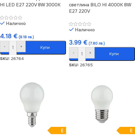
HI LED E27 220V 8W 3000K
светлина BILO HI 4000K 8W
E27 220V
Налично
Налично
4.18
€
(8.18 лв.)
3.99
€
(7.80 лв.)
-
+
Купи
-
+
Купи
SKU:
26764
SKU:
26765
E
E