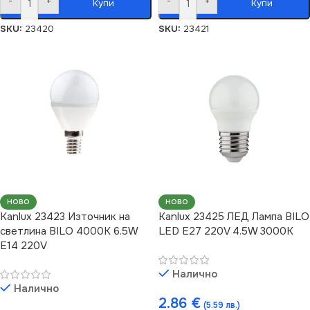
-
+
-
+
Купи
Купи
SKU:
23420
SKU:
23421
НОВО
НОВО
Kanlux 23423 Източник на
Kanlux 23425 ЛЕД Лампа BILO
светлина BILO 4000K 6.5W
LED E27 220V 4.5W 3000K
E14 220V
Налично
Налично
2.86
€
(5.59 лв.)