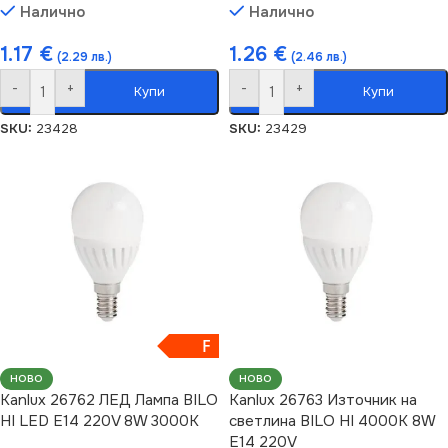
Налично
Налично
1.17
€
1.26
€
(2.29 лв.)
(2.46 лв.)
-
+
-
+
Купи
Купи
SKU:
23428
SKU:
23429
F
НОВО
НОВО
Kanlux 26762 ЛЕД Лампа BILO
Kanlux 26763 Източник на
HI LED E14 220V 8W 3000K
светлина BILO HI 4000K 8W
E14 220V