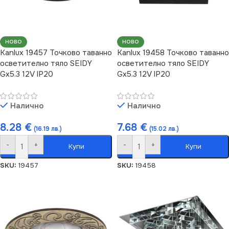
НОВО
НОВО
Kanlux 19457 Точково таванно
Kanlux 19458 Точково таванно
осветително тяло SEIDY
осветително тяло SEIDY
Gx5.3 12V IP20
Gx5.3 12V IP20
Налично
Налично
8.28
€
7.68
€
(16.19 лв.)
(15.02 лв.)
-
+
-
+
Купи
Купи
SKU:
19457
SKU:
19458