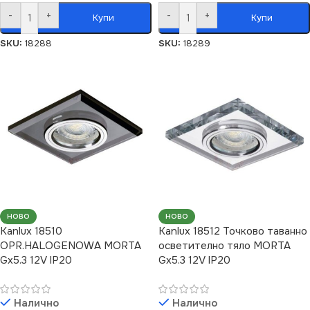
-
+
-
+
Купи
Купи
SKU:
18288
SKU:
18289
НОВО
НОВО
Kanlux 18510
Kanlux 18512 Точково таванно
OPR.HALOGENOWA MORTA
осветително тяло MORTA
Gx5.3 12V IP20
Gx5.3 12V IP20
Налично
Налично