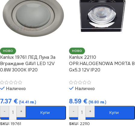
НОВО
НОВО
Kanlux 19761 ЛЕД Луна За
Kanlux 22110
Вграждане GAVI LED 12V
OPR.HALOGENOWA MORTA B
0.8W 3000K IP20
Gx5.3 12V IP20
Налично
Налично
7.37
€
8.59
€
(14.41 лв.)
(16.80 лв.)
-
+
-
+
Купи
Купи
SKU:
19761
SKU:
22110