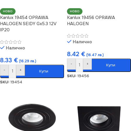
НОВО
НОВО
Kanlux 19454 OPRAWA
Kanlux 19456 OPRAWA
HALOGEN SEIDY Gx5.3 12V
HALOGEN
IP20
Налично
Налично
8.42
€
(16.47 лв.)
8.33
€
(16.29 лв.)
-
+
Купи
-
+
Купи
SKU:
19456
SKU:
19454