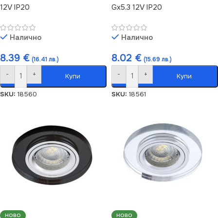
12V IP20
Gx5.3 12V IP20
Налично
Налично
8.39
€
8.02
€
(16.41 лв.)
(15.69 лв.)
-
+
-
+
Купи
Купи
SKU:
18560
SKU:
18561
НОВО
НОВО