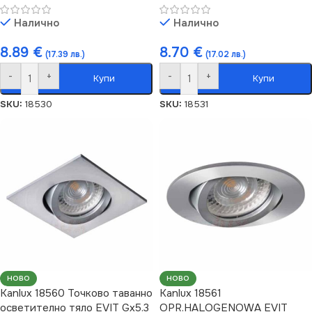
Налично
Налично
8.89
€
8.70
€
(17.39 лв.)
(17.02 лв.)
-
+
-
+
Купи
Купи
SKU:
18530
SKU:
18531
НОВО
НОВО
Kanlux 18560 Точково таванно
Kanlux 18561
осветително тяло EVIT Gx5.3
OPR.HALOGENOWA EVIT