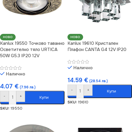
НОВО
НОВО
Kanlux 19550 Точково таванно
Kanlux 19610 Кристален
Осветително тяло URTICA
Плафон CANTA G4 12V IP20
50W G5.3 IP20 12V
Налично
Налично
14.59
€
(28.54 лв.)
4.07
€
(7.96 лв.)
-
+
Купи
-
+
Купи
SKU:
19610
SKU:
19550