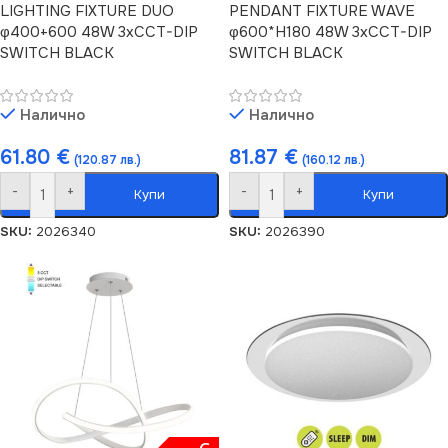
LIGHTING FIXTURE DUO
PENDANT FIXTURE WAVE
φ400+600 48W 3xCCT-DIP
φ600*H180 48W 3xCCT-DIP
SWITCH BLACK
SWITCH BLACK
Налично
Налично
61.80
€
81.87
€
(120.87 лв.)
(160.12 лв.)
-
+
-
+
Купи
Купи
SKU:
2026340
SKU:
2026390