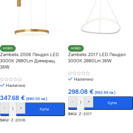
НОВО
НОВО
Zambelis 2006 Пендел LED
Zambelis 2017 LED Пендел
3000K 2880Lm Димиращ
3000K 2880Lm 36W
36W
Налично
Налично
298.08
€
(582.99 лв.)
347.68
€
(680.00 лв.)
-
+
Купи
-
+
Купи
SKU:
Z-2017
SKU:
Z-2006