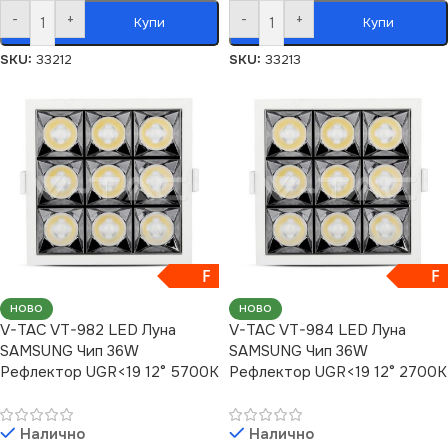
-
+
-
+
Купи
Купи
SKU:
33212
SKU:
33213
F
F
НОВО
НОВО
V-TAC VT-982 LED Луна
V-TAC VT-984 LED Луна
SAMSUNG Чип 36W
SAMSUNG Чип 36W
Рефлектор UGR<19 12° 5700K
Рефлектор UGR<19 12° 2700K
Налично
Налично