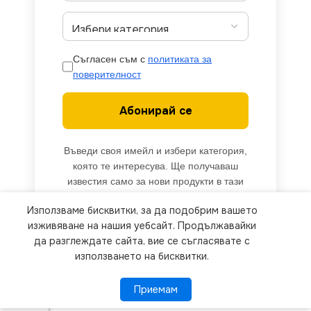
Съгласен съм с
политиката за
поверителност
Абонирай се
Въведи своя имейл и избери категория,
която те интересува. Ще получаваш
известия само за нови продукти в тази
категория.
Използваме бисквитки, за да подобрим вашето
We use cookies to improve your experience on our
изживяване на нашия уебсайт. Продължавайки
website. By browsing this website, you agree to
да разглеждате сайта, вие се съгласявате с
използването на бисквитки.
our use of cookies.
Приемам
Приемам
ПОВЕЧЕ ИНФОРМАЦИЯ