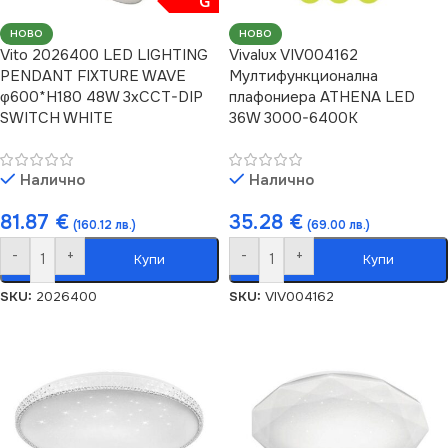
G
НОВО
НОВО
Vito 2026400 LED LIGHTING
Vivalux VIV004162
PENDANT FIXTURE WAVE
Мултифункционална
φ600*H180 48W 3xCCT-DIP
плафониера ATHENA LED
SWITCH WHITE
36W 3000-6400K
Налично
Налично
81.87
€
35.28
€
(160.12 лв.)
(69.00 лв.)
-
+
-
+
Купи
Купи
SKU:
2026400
SKU:
VIV004162