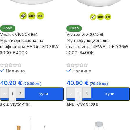
НОВО
НОВО
Vivalux VIV004164
Vivalux VIV004289
Мултифункционална
Мултифункционална
плафониера HERA LED 36W
плафониера JEWEL LED 36W
3000-6400K
3000-6400K
Налично
Налично
40.90
€
40.90
€
(79.99 лв.)
(79.99 лв.)
-
+
-
+
Купи
Купи
SKU:
VIV004164
SKU:
VIV004289