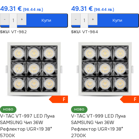
49.31
€
49.31
€
(96.44 лв.)
(96.44 лв.)
-
+
-
+
Купи
Купи
SKU:
VT-982
SKU:
VT-984
F
F
НОВО
НОВО
V-TAC VT-997 LED Луна
V-TAC VT-999 LED Луна
SAMSUNG Чип 36W
SAMSUNG Чип 36W
Рефлектор UGR<19 38°
Рефлектор UGR<19 38°
5700K
2700K