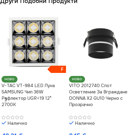
Други Подобни Продукти
ВИД
с Крушки
ФОРМА
Кръг
F
НОВО
НОВО
V-TAC VT-984 LED Луна
VITO 2012740 Спот
SAMSUNG Чип 36W
Осветление За Вграждане
Рефлектор UGR<19 12°
DONNA X2 GU10 Черно с
2700K
Прозрачно
Налично
Налично