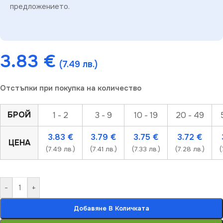
предложението.
3.83
€
(7.49 лв.)
Отстъпки при покупка на количество
БРОЙ
1 - 2
3 - 9
10 - 19
20 - 49
3.83
€
3.79
€
3.75
€
3.72
€
ЦЕНА
(7.49 лв.)
(7.41 лв.)
(7.33 лв.)
(7.28 лв.)
(
-
+
Добавяне В Количката