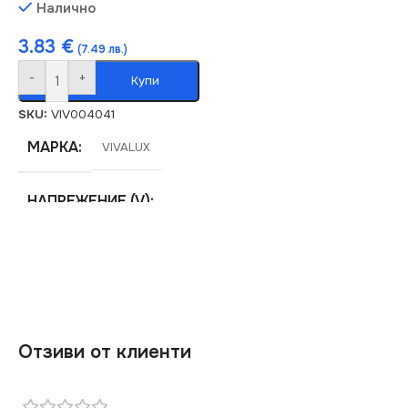
Налично
3.83
€
(7.49 лв.)
-
+
Купи
SKU:
VIV004041
МАРКА
VIVALUX
НАПРЕЖЕНИЕ (V)
220V
ЦОКЪЛ
GU10
Отзиви от клиенти
СТЕПЕН НА ЗАЩИТА
IP20