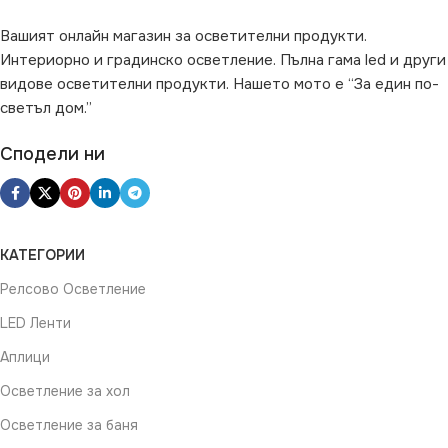
Вашият онлайн магазин за осветителни продукти.
ФОРМА
Цилиндър
Интериорно и градинско осветление. Пълна гама led и други
видове осветителни продукти. Нашето мото е “За един по-
светъл дом.”
Сподели ни
КАТЕГОРИИ
Релсово Осветление
LED Ленти
Аплици
Осветление за хол
Осветление за баня