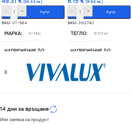
49.31
€
8.15
€
(96.44 лв.)
(15.94 лв.)
-
+
-
+
Купи
Купи
SKU:
VT-984
SKU:
2012740
МАРКА
ТЕГЛО
V-TAC
0.172 кг
НАПРЕЖЕНИЕ (V)
НАПРЕЖЕНИЕ (V)
220V
220V
ЕНЕРГИЕН КЛАС
ЦОКЪЛ
F
GU10
СЕРИЯ
СТЕПЕН НА ЗАЩИТА
VT-2-36
14 дни за връщане
IP44
МОЩНОСТ (W)
36
Или замяна на продукт
СЕРИЯ
DONNA