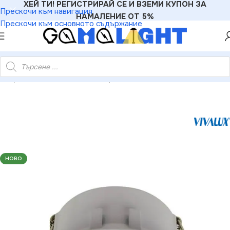
ХЕЙ ТИ! РЕГИСТРИРАЙ СЕ И ВЗЕМИ КУПОН ЗА
Прескочи към навигация
НАМАЛЕНИЕ ОТ 5%
Прескочи към основното съдържание
T
»
Луни
»
Vivalux VIV004041 Луна за вграждане ORLI SL511 бял
НОВО