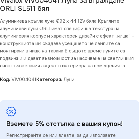
Vivalux VIV004041 Луна за вграждане
ORLI SL511 бял
Алуминиева кръгла луна Ø92 x 44 12V бяла Кръглите
алуминиеви луни ORLI имат специфична текстура на
алуминиевия корпус и характерен дизайн с ефект „ниша“ –
конструкцията им създава усещането че лампите са
монтирани в ниша на тавана В същото време луните са
подвижни и дават възможност за насочване на светлинния
сноп към желания акцент в интериора на помещенията
Код:
VIV004041
Категория:
Луни
Вземете 5% отстъпка с вашия купон!
Регистрирайте се или влезте, за да използвате