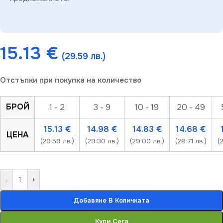
15.13
€
(29.59 лв.)
Отстъпки при покупка на количество
БРОЙ
1 - 2
3 - 9
10 - 19
20 - 49
15.13
€
14.98
€
14.83
€
14.68
€
ЦЕНА
(29.59 лв.)
(29.30 лв.)
(29.00 лв.)
(28.71 лв.)
(
-
+
Добавяне В Количката
Купи Сега