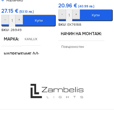
Налично
20.96
€
(40.99 лв.)
27.15
€
(53.10 лв.)
-
+
Купи
-
+
Купи
SKU:
EK76188
SKU:
28949
НАЧИН НА МОНТАЖ
МАРКА
KANLUX
Повърхностен
НАПРЕЖЕНИЕ (V)
МАРКА
MILAGRO
220V
СЕРИЯ
HEX
СЕРИЯ
CARSA
НАПРЕЖЕНИЕ (V)
ЦВЕТНА ТЕМПЕРАТУРА
(K)
220V