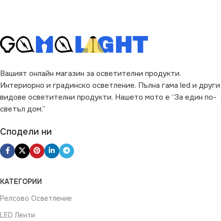
ПРЕДНАЗНАЧЕНИЕ
ВИД
LED
за Дневна
,
за Коридор
,
за
Кухня
,
за Магазин
,
за Офис
,
за Таван
,
за Хол
ЦВЯТ
Бяло
Вашият онлайн магазин за осветителни продукти.
ВИД
LED
ФОРМА
Кръг
Интериорно и градинско осветление. Пълна гама led и други
видове осветителни продукти. Нашето мото е “За един по-
ЦВЯТ
Бяло
светъл дом.”
Сподели ни
ДИМИРАНЕ
Не се димира
КАТЕГОРИИ
ФОРМА
Кръг
Релсово Осветление
LED Ленти