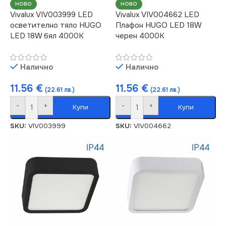
НОВО
НОВО
Vivalux VIV003999 LED
Vivalux VIV004662 LED
осветително тяло HUGO
Плафон HUGO LED 18W
LED 18W бял 4000K
черен 4000K
Налично
Налично
11.56
€
11.56
€
(22.61 лв.)
(22.61 лв.)
-
+
-
+
Купи
Купи
SKU:
VIV003999
SKU:
VIV004662