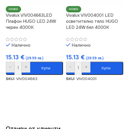
НОВО
НОВО
Vivalux VIV004663LED
Vivalux VIV004001 LED
Плафон HUGO LED 24W
осветително тяло HUGO
черен 4000K
LED 24W бял 4000K
Налично
Налично
15.13
€
15.13
€
(29.59 лв.)
(29.59 лв.)
-
+
-
+
Купи
Купи
SKU:
VIV004663
SKU:
VIV004001
Отзиви от клиенти