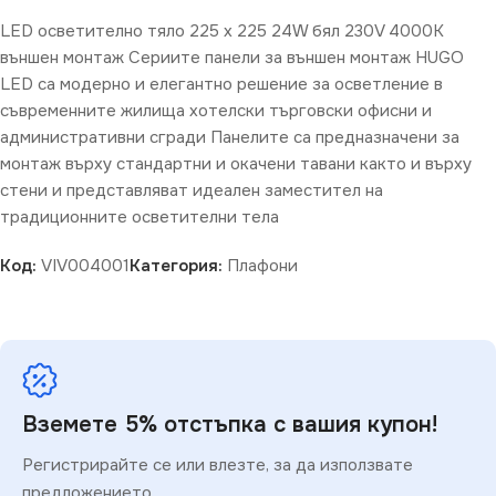
LED осветително тяло 225 x 225 24W бял 230V 4000K
външен монтаж Сериите панели за външен монтаж HUGO
LED са модерно и елегантно решение за осветление в
съвременните жилища хотелски търговски офисни и
административни сгради Панелите са предназначени за
монтаж върху стандартни и окачени тавани както и върху
стени и представляват идеален заместител на
традиционните осветителни тела
Код:
VIV004001
Категория:
Плафони
Вземете 5% отстъпка с вашия купон!
Регистрирайте се или влезте, за да използвате
предложението.