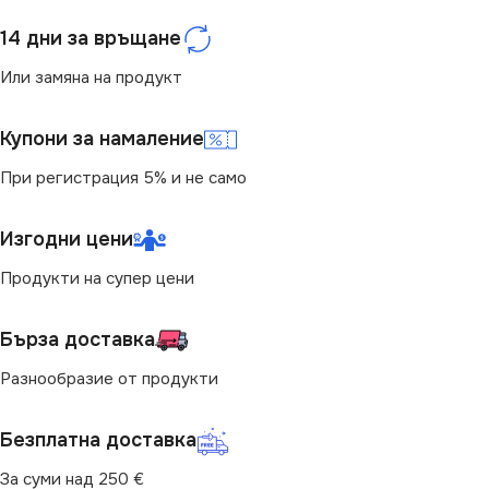
4000
ЦВЕТНА ТЕМПЕРАТУРА
14 дни за връщане
(K)
СВЕТЛИНЕН ПОТОК
Или замяна на продукт
(LM)
4000
Купони за намаление
1260
СВЕТЛИНЕН ПОТОК
При регистрация 5% и не само
(LM)
СТЕПЕН НА ЗАЩИТА
Изгодни цени
960
IP20
Продукти на супер цени
СТЕПЕН НА ЗАЩИТА
МОЩНОСТ (W)
18
Бърза доставка
IP20
Разнообразие от продукти
НАЧИН НА МОНТАЖ
ДИМИРАНЕ
Димираща
Безплатна доставка
Повърхностен
За суми над 250 €
МОЩНОСТ (W)
12