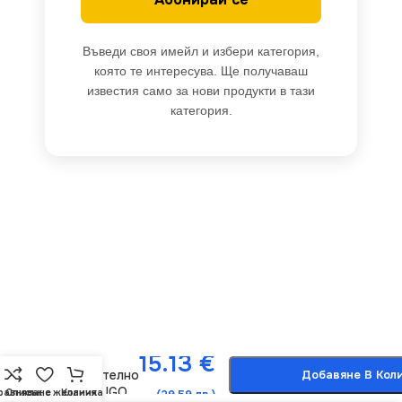
Въведи своя имейл и избери категория,
която те интересува. Ще получаваш
известия само за нови продукти в тази
категория.
Vivalux
-
+
VIV004001
15.13
€
LED
осветително
Добавяне В Кол
тяло HUGO
равняване
Списък с желания
Количка
(29.59 лв.)