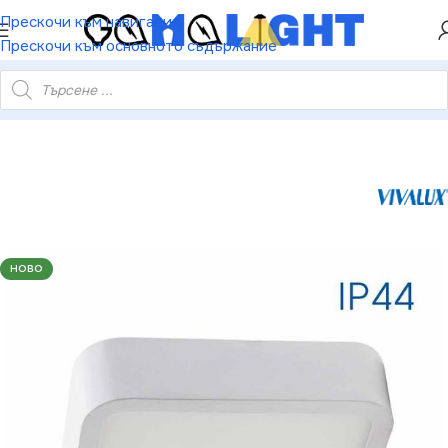
ХЕЙ ТИ! РЕГИСТРИРАЙ СЕ И ВЗЕМИ КУПОН ЗА
Прескочи към навигация
НАМАЛЕНИЕ ОТ 5%
Прескочи към основното съдържание
x VIV004001 LED осветително тяло HUGO LED 24W бял 4000K
НОВО