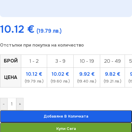
10.12
€
(19.79 лв.)
Отстъпки при покупка на количество
БРОЙ
1 - 2
3 - 9
10 - 19
20 - 49
5
10.12
€
10.02
€
9.92
€
9.82
€
ЦЕНА
(19.79 лв.)
(19.60 лв.)
(19.40 лв.)
(19.21 лв.)
(1
-
+
Добавяне В Количката
Купи Сега