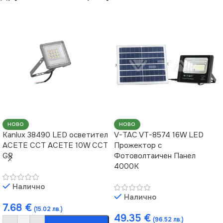
НАЧИН НА МОНТАЖ
НАЧИН НА МОНТАЖ
Повърхностен
Повърхностен
НОВО
НОВО
Kanlux 38490 LED осветител
V-TAC VT-8574 16W LED
ACETE CCT ACETE 10W CCT
Прожектор с
GR
Фотоволтаичен Панел
4000K
Налично
Налично
7.68
€
(15.02 лв.)
49.35
€
(96.52 лв.)