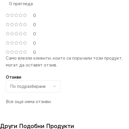
0 прегледа
СВЕТЛИНЕН ПОТОК
СВЕТЛИНЕН ПОТОК
0
(LM)
(LM)
0
0
2400
4000
0
0
ДИМИРАНЕ
ДИМИРАНЕ
Само влезли клиенти, които са поръчали този продукт,
могат да оставят отзив.
Не се димира
Не се димира
Отзиви
СТЕПЕН НА ЗАЩИТА
СТЕПЕН НА ЗАЩИТА
IP65
IP65
Все още няма отзиви.
СЕРИЯ
СЕРИЯ
TREND LED
TREND LED
Други Подобни Продукти