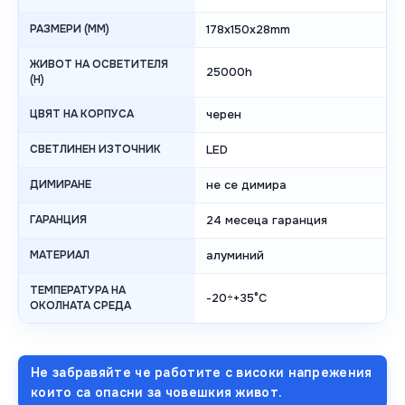
РАЗМЕРИ (MM)
178х150х28mm
ЖИВОТ НА ОСВЕТИТЕЛЯ
25000h
(H)
ЦВЯТ НА КОРПУСА
черен
СВЕТЛИНЕН ИЗТОЧНИК
LED
ДИМИРАНЕ
не се димира
ГАРАНЦИЯ
24 месеца гаранция
МАТЕРИАЛ
алуминий
ТЕМПЕРАТУРА НА
-20÷+35°C
ОКОЛНАТА СРЕДА
Не забравяйте че работите с високи напрежения
които са опасни за човешкия живот.