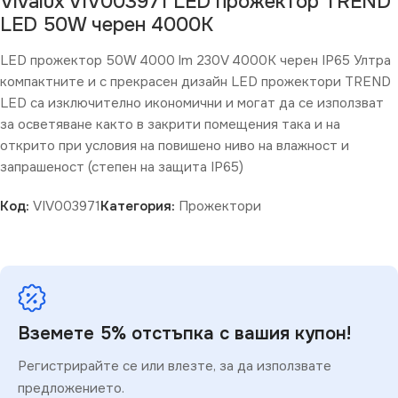
Vivalux VIV003971 LED прожектор TREND
LED 50W черен 4000K
LED прожектор 50W 4000 lm 230V 4000K черен IP65 Ултра
компактните и с прекрасен дизайн LED прожектори TREND
LED са изключително икономични и могат да се използват
за осветяване както в закрити помещения така и на
открито при условия на повишено ниво на влажност и
запрашеност (степен на защита IP65)
Код:
VIV003971
Категория:
Прожектори
Вземете 5% отстъпка с вашия купон!
Регистрирайте се или влезте, за да използвате
предложението.