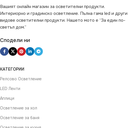
Вашият онлайн магазин за осветителни продукти.
НАЧИН НА МОНТАЖ
Интериорно и градинско осветление. Пълна гама led и други
видове осветителни продукти. Нашето мото е “За един по-
светъл дом.”
Повърхностен
Сподели ни
КАТЕГОРИИ
Релсово Осветление
LED Ленти
Аплици
Осветление за хол
Осветление за баня
Осветление за кухня