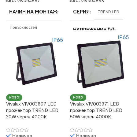
SKU:
VIV004557
SKU:
VIV004555
НАЧИН НА МОНТАЖ
СЕРИЯ
TREND LED
Повърхностен
НАПРЕЖЕНИЕ (V)
СТЕПЕН НА ЗАЩИТА
220V
IP65
МОЩНОСТ (W)
10
СЕРИЯ
TREND LED
ЦВЕТНА
ТЕМПЕРАТУРА (K)
СВЕТЛИНЕН ПОТОК
НОВО
НОВО
(LM)
6400
Vivalux VIV003607 LED
Vivalux VIV003971 LED
прожектор TREND LED
прожектор TREND LED
30W черен 4000K
50W черен 4000K
2400
СВЕТЛИНЕН ПОТОК
(LM)
НАПРЕЖЕНИЕ (V)
Налично
Налично