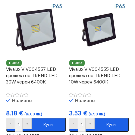
НОВО
НОВО
Vivalux VIV004557 LED
Vivalux VIV004555 LED
прожектор TREND LED
прожектор TREND LED
30W черен 6400K
10W черен 6400K
Налично
Налично
8.18
€
3.53
€
(16.00 лв.)
(6.90 лв.)
-
+
-
+
Купи
Купи