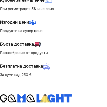
Купони за намаление
При регистрация 5% и не само
ЦВЕТНА ТЕМПЕРАТУРА
860
(K)
Изгодни цени
СТЕПЕН НА ЗАЩИТА
4000
Продукти на супер цени
IP65
СВЕТЛИНЕН ПОТОК
Бърза доставка
(LM)
ДИМИРАНЕ
Разнообразие от продукти
1050
Не се димира
Безплатна доставка
За суми над 250 €
ЦВЯТ
сив
РАЗМЕР
13.8 x 12 x 2.6 cm
ФОРМА
Квадрат