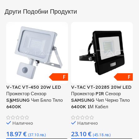
Други Подобни Продукти
F
F
V-TAC VT-450 20W LED
V-TAC VT-20285 20W LED
V
Прожектор Сензор
Прожектор PIR Сензор
П
SAMSUNG Чип Бяло Тяло
SAMSUNG Чип Черно Тяло
S
6400K
6400K 1М Кабел
4
Налично
Налично
18.97
€
23.10
€
(37.10 лв.)
(45.18 лв.)