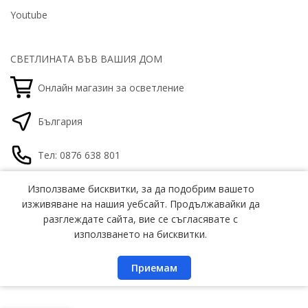
Youtube
СВЕТЛИНАТА ВЪВ ВАШИЯ ДОМ
Онлайн магазин за осветление
България
Тел: 0876 638 801
office@gamalight.bg
Използваме бисквитки, за да подобрим вашето
Използваме бисквитки, за да подобрим вашето
изживяване на нашия уебсайт. Продължавайки да
изживяване на нашия уебсайт. Продължавайки да
разглеждате сайта, вие се съгласявате с
разглеждате сайта, вие се съгласявате с
използването на бисквитки.
използването на бисквитки.
GAMALIGHT®
Светлината във вашия дом
© 2026
GAMALIGHT. Всички права запазени.
Приемам
Приемам
Всички цени са с включено ДДС
Vivalux
VIV003605
LED