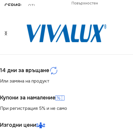
Повърхностен
СЕРИЯ
OTI
СЕРИЯ
KANE
НАПРЕЖЕНИЕ (V)
НАПРЕЖЕНИЕ (V)
220V
220V
ЦВЕТНА ТЕМПЕРАТУРА
(K)
ЦОКЪЛ
E27
14 дни за връщане
3000
Или замяна на продукт
СТЕПЕН НА ЗАЩИТА
СВЕТЛИНЕН ПОТОК
Купони за намаление
(LM)
IP20
При регистрация 5% и не само
13
БРОЙ ФАСУНГИ
1
Изгодни цени
СТЕПЕН НА ЗАЩИТА