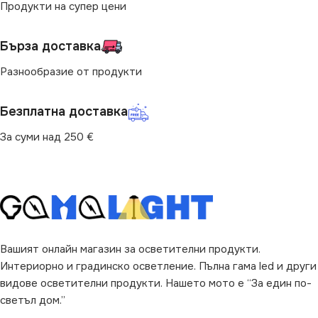
МАРКА
Продукти на супер цени
MILAGRO
IP20
Бърза доставка
ПРЕДНАЗНАЧЕНИЕ
МОЩНОСТ (W)
Разнообразие от продукти
0.6
за Дневна
,
за Коридор
,
за
Магазин
,
за Офис
,
за
Спалня
,
за Стена
,
за Хол
Безплатна доставка
ПРЕДНАЗНАЧЕНИЕ
За суми над 250 €
ВИД
с Крушки
за Стена
,
за Стълби
НАЧИН НА МОНТАЖ
Вграждане
Вашият онлайн магазин за осветителни продукти.
ВИД
Интериорно и градинско осветление. Пълна гама led и други
LED
видове осветителни продукти. Нашето мото е “За един по-
светъл дом.”
ФОРМА
Кръг