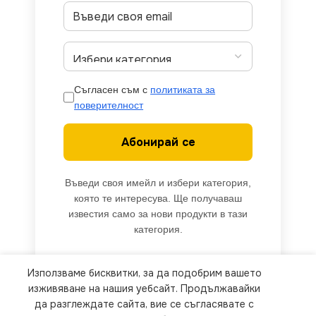
Съгласен съм с
политиката за
поверителност
Абонирай се
Въведи своя имейл и избери категория,
която те интересува. Ще получаваш
известия само за нови продукти в тази
категория.
Използваме бисквитки, за да подобрим вашето
We use cookies to improve your experience on our
изживяване на нашия уебсайт. Продължавайки
website. By browsing this website, you agree to
да разглеждате сайта, вие се съгласявате с