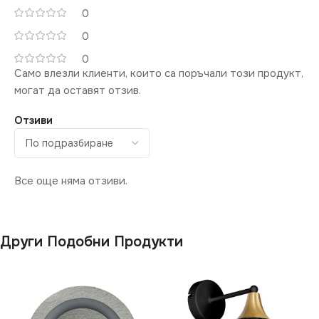
0
600
0
0
ДИМИРАНЕ
Само влезли клиенти, които са поръчали този продукт,
могат да оставят отзив.
Не се димира
Отзиви
СТЕПЕН НА ЗАЩИТА
IP44
Все още няма отзиви.
СЕРИЯ
ARBA LED
Други Подобни Продукти
НАЧИН НА МОНТАЖ
Повърхностен