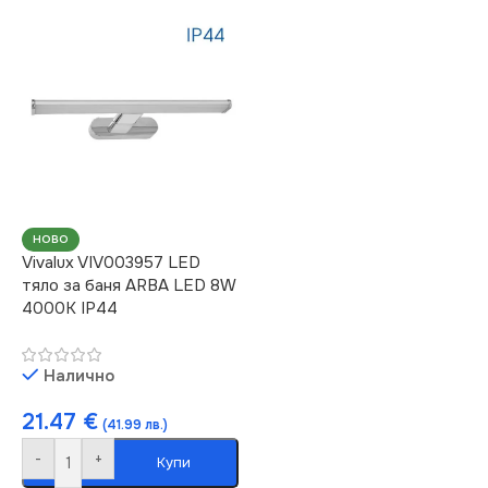
НОВО
Vivalux VIV003957 LED
тяло за баня ARBA LED 8W
4000K IP44
Налично
21.47
€
(41.99 лв.)
-
+
Купи