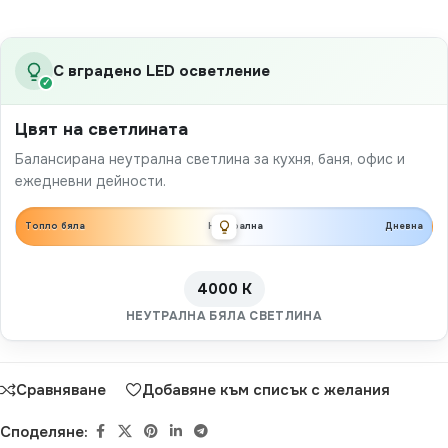
С вградено LED осветление
✓
Цвят на светлината
Балансирана неутрална светлина за кухня, баня, офис и
ежедневни дейности.
Топло бяла
Неутрална
Дневна
4000 K
НЕУТРАЛНА БЯЛА СВЕТЛИНА
Сравняване
Добавяне към списък с желания
Споделяне: