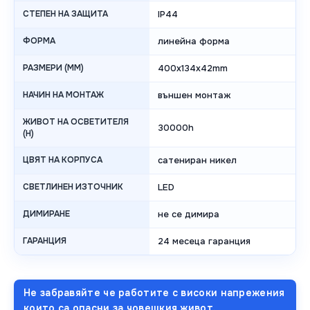
СТЕПЕН НА ЗАЩИТА
IP44
ФОРМА
линейна форма
РАЗМЕРИ (MM)
400x134x42mm
НАЧИН НА МОНТАЖ
външен монтаж
ЖИВОТ НА ОСВЕТИТЕЛЯ
30000h
(H)
ЦВЯТ НА КОРПУСА
сатениран никел
СВЕТЛИНЕН ИЗТОЧНИК
LED
ДИМИРАНЕ
не се димира
ГАРАНЦИЯ
24 месеца гаранция
Не забравяйте че работите с високи напрежения
които са опасни за човешкия живот.