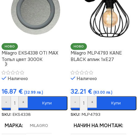
ПРЕДНАЗНАЧЕНИЕ
за Баня
,
за Дневна
,
за
Картина
,
за Коридор
,
за
Спалня
,
за Стена
,
за Хол
НОВО
НОВО
ВИД
LED
Milagro EKS4338 OTI MAX
Milagro MLP4793 KANE
Топъл цвят 3000K
BLACK аплик 1xE27
Налично
Налично
16.87
€
32.21
€
(32.99 лв.)
(63.00 лв.)
-
+
-
+
Купи
Купи
SKU:
EKS4338
SKU:
MLP4793
МАРКА
НАЧИН НА МОНТАЖ
MILAGRO