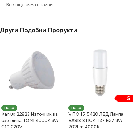
Все още няма отзиви.
Други Подобни Продукти
G
НОВО
НОВО
Kanlux 22823 Източник на
VITO 1515420 ЛЕД Лампа
светлина TOMI 4000K 3W
BASIS STICK T37 E27 9W
G10 220V
702Lm 4000K