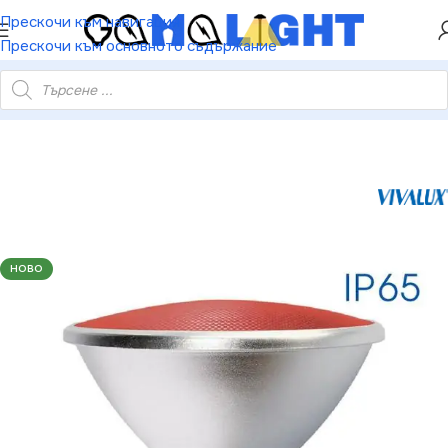
ХЕЙ ТИ! РЕГИСТРИРАЙ СЕ И ВЗЕМИ КУПОН ЗА
Прескочи към навигация
НАМАЛЕНИЕ ОТ 5%
Прескочи към основното съдържание
лекторна LED лампа SILVER LED PAR38 IP65 15W E27 червена
НОВО