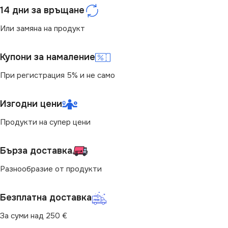
14 дни за връщане
Не се димира
НАПРЕЖЕНИЕ (V)
Или замяна на продукт
ЦВЕТНА ТЕМПЕРАТУРА
220V
(K)
Купони за намаление
МОЩНОСТ (W)
9
При регистрация 5% и не само
4000
ЦОКЪЛ
ЦОКЪЛ
Изгодни цени
GU10
E27
Продукти на супер цени
МОЩНОСТ (W)
СВЕТЛИНЕН ПОТОК
3
(LM)
Бърза доставка
СВЕТЛИНЕН ПОТОК
Разнообразие от продукти
702
(LM)
Безплатна доставка
СЕРИЯ
BASIS
210
За суми над 250 €