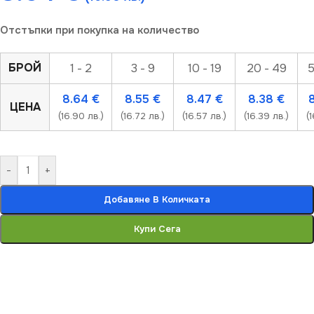
Отстъпки при покупка на количество
БРОЙ
1 - 2
3 - 9
10 - 19
20 - 49
5
8.64
€
8.55
€
8.47
€
8.38
€
ЦЕНА
(16.90 лв.)
(16.72 лв.)
(16.57 лв.)
(16.39 лв.)
(1
-
+
Добавяне В Количката
Купи Сега