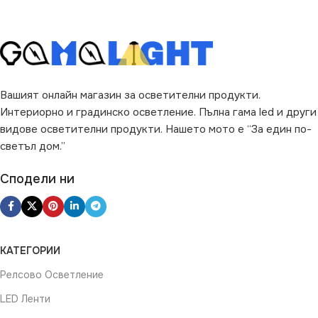
ФОРМА НА ЛАМПАТА
ЕНЕРГИЕН КЛАС
G
PAR16
ФОРМА НА ЛАМПАТА
ВИД НА КРУШКАТА
T37
Вашият онлайн магазин за осветителни продукти.
Интериорно и градинско осветление. Пълна гама led и други
Рефлекторна
ВИД НА КРУШКАТА
видове осветителни продукти. Нашето мото е “За един по-
светъл дом.”
Stick
Сподели ни
КАТЕГОРИИ
Релсово Осветление
LED Ленти