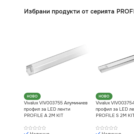
Избрани продукти от серията PROF
НОВО
НОВО
Vivalux VIV003755 Алуминиев
Vivalux VIV00375
профил за LED ленти
профил за LED л
PROFILE A 2M KIT
PROFILE S 2M KI
Налично
Налично