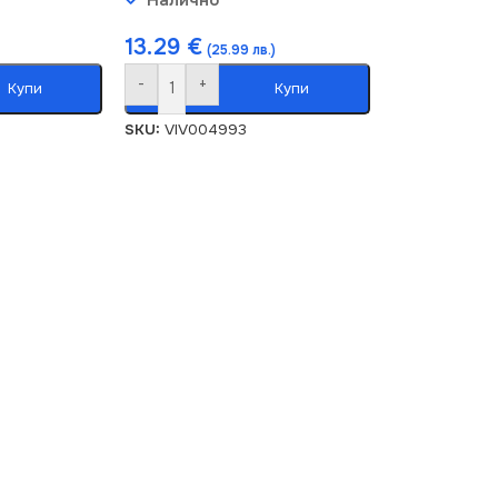
13.29
€
(25.99 лв.)
-
+
Купи
Купи
SKU:
VIV004993