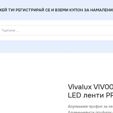
ХЕЙ ТИ! РЕГИСТРИРАЙ СЕ И ВЗЕМИ КУПОН ЗА НАМАЛЕНИ
за LED Ленти
»
Vivalux VIV003754 Алуминиев профил за LED 
Vivalux VIV
LED ленти PR
Алуминиев профил за ле
Алуминиевите профили с