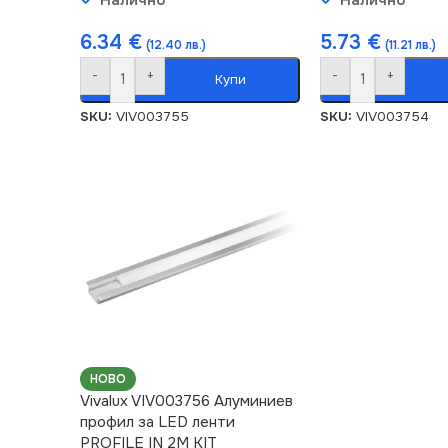
6.34
€
5.73
€
(12.40 лв.)
(11.21 лв.)
-
+
-
+
Купи
SKU:
VIV003755
SKU:
VIV003754
НОВО
Vivalux VIV003756 Алуминиев
профил за LED ленти
PROFILE IN 2M KIT