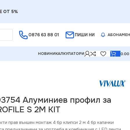
Е ОТ 5%
0876 63 88 01
ПИШИ НИ
АБОНАМЕ
НОВИНИ
КАЛКУЛАТОРИ
0.0
ленти PROFILE S 2M KIT
003754 Алуминиев профил за
OFILE S 2M KIT
нти прав външен монтаж 4 бр клипси 2 м 4 бр капачки
а предназначени за употреба в комбинация с LED ленти