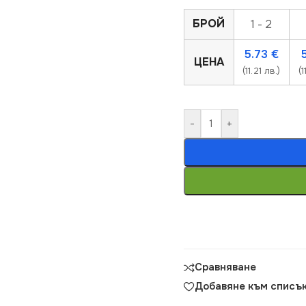
БРОЙ
1 - 2
5.73
€
ЦЕНА
(11.21 лв.)
(1
-
+
Сравняване
Добавяне към списък