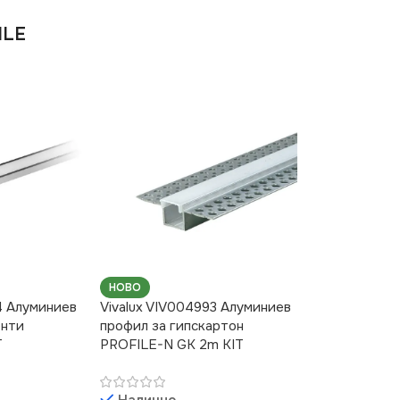
ILE
НОВО
4 Алуминиев
Vivalux VIV004993 Алуминиев
енти
профил за гипскартон
T
PROFILE-N GK 2m KIT
Налично