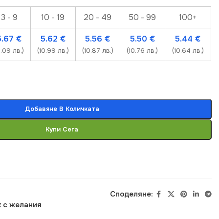
3 - 9
10 - 19
20 - 49
50 - 99
100+
5.67
€
5.62
€
5.56
€
5.50
€
5.44
€
1.09 лв.)
(10.99 лв.)
(10.87 лв.)
(10.76 лв.)
(10.64 лв.)
Добавяне В Количката
Купи Сега
Споделяне:
 с желания