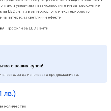
монтаж и увеличават възможностите им за приложение
ж на LED ленти в интериорното и екстериорното
е на интересни светлинни ефекти
ия:
Профили за LED Ленти
пка с вашия купон!
 влезте, за да използвате предложението.
1 лв.)
на количество