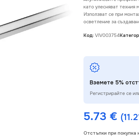
като улесняват техния 
Използват се при монта
осветление за създаван
Код:
VIV003754
Категор
Вземете 5% отстъ
Регистрирайте се или
5.73
€
(11.2
Отстъпки при покупка 