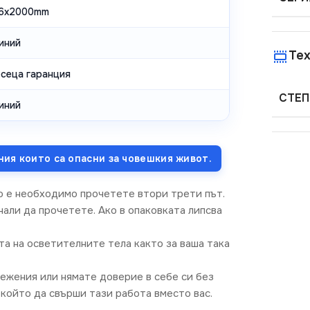
x6x2000mm
иний
Тех
есеца гаранция
СТЕП
иний
ния които са опасни за човешкия живот.
о е необходимо прочетете втори трети път.
али да прочетете. Ако в опаковката липсва
та на осветителните тела както за ваша така
режения или нямате доверие в себе си без
който да свърши тази работа вместо вас.