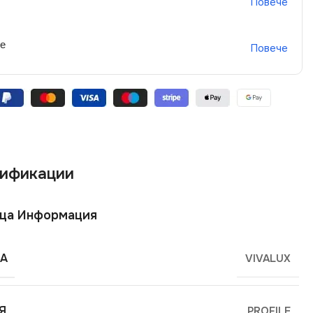
Повече
не
Повече
ификации
ща Информация
А
VIVALUX
Я
PROFILE