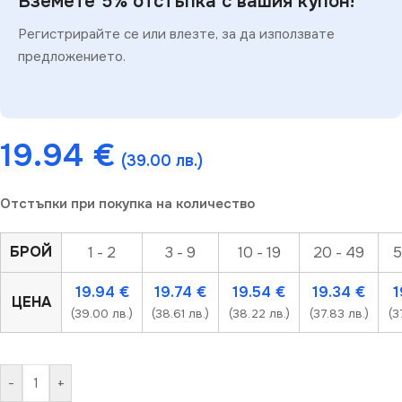
Вземете 5% отстъпка с вашия купон!
Регистрирайте се или влезте, за да използвате
предложението.
19.94
€
(39.00 лв.)
Отстъпки при покупка на количество
БРОЙ
1 - 2
3 - 9
10 - 19
20 - 49
5
19.94
€
19.74
€
19.54
€
19.34
€
1
ЦЕНА
(39.00 лв.)
(38.61 лв.)
(38.22 лв.)
(37.83 лв.)
(3
-
+