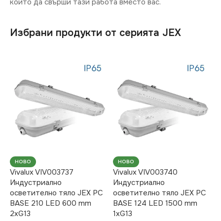
който да свърши тази работа вместо вас.
Избрани продукти от серията JEX
НОВО
НОВО
Vivalux VIV003737
Vivalux VIV003740
Индустриално
Индустриално
осветително тяло JEX PC
осветително тяло JEX PC
BASE 210 LED 600 mm
BASE 124 LED 1500 mm
2хG13
1хG13