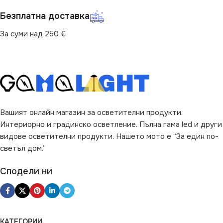
220V
(LM)
Безплатна доставка
ВИД
LED
2160
За суми над 250 €
ВИД
LED
Вашият онлайн магазин за осветителни продукти.
Интериорно и градинско осветление. Пълна гама led и други
видове осветителни продукти. Нашето мото е “За един по-
светъл дом.”
Сподели ни
КАТЕГОРИИ