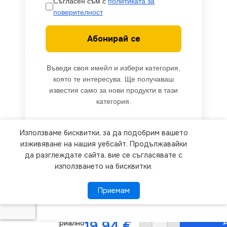
Съгласен съм с
политиката за
поверителност
Абонирай се
Въведи своя имейл и избери категория,
която те интересува. Ще получаваш
известия само за нови продукти в тази
категория.
Използваме бисквитки, за да подобрим вашето
We use cookies to improve your experience on our
изживяване на нашия уебсайт. Продължавайки
website. By browsing this website, you agree to
да разглеждате сайта, вие се съгласявате с
използването на бисквитки.
our use of cookies.
Приемам
Приемам
ПОВЕЧЕ ИНФОРМАЦИЯ
Vivalux
VIV003741
Д
19.94
€
Индустриално