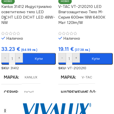
НОВО
НОВО
Kanlux 31412 Индустриално
V-TAC VT-2120210 LED
осветително тяло LED
Влагозащитено Тяло M-
DICHT LED DICHT LED 48W-
Серия 600мм 18W 6400K
NW
Мат 120lm/W
Налично
Налично
33.23
€
19.11
€
(64.99 лв.)
(37.38 лв.)
-
+
-
+
Купи
Купи
SKU:
31412
SKU:
VT-2120210
МАРКА
МАРКА
KANLUX
V-TAC
СЕРИЯ
НАПРЕЖЕНИЕ (V)
DICHT
220V
ЦВЕТНА ТЕМПЕРАТУРА
(K)