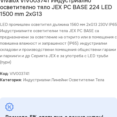
Vivalux VIV003741 Индустриално
осветително тяло JEX PC BASE 224 LED
1500 mm 2хG13
LED промишлен осветител дължина 1560 мм 2хG13 230V IP65
Индустриалните осветителни тела JEX PC BASE са
предназначени за осветление на открито или в помещения с
повишена влажност и запрашеност (IP65): индустриални
складови и производствени помещения обществени гаражи
и паркинги и др Серията JEX е за употреба с LED тръби
(пури)
Код:
VIV003741
Категория:
Индустриални Линейни Осветителни Тела