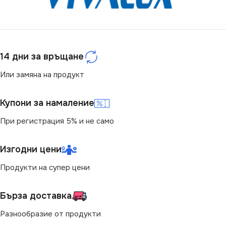
ЕНЕРГИЕН КЛАС
E
4000
СЕРИЯ
VT-60018
СВЕТЛИНЕН ПОТОК
14 дни за връщане
(LM)
МОЩНОСТ (W)
18
Или замяна на продукт
4800
СТЕПЕН НА ЗАЩИТА
Купони за намаление
СТЕПЕН НА ЗАЩИТА
При регистрация 5% и не само
IP65
IP65
Изгодни цени
ЦВЕТНА ТЕМПЕРАТУРА
(K)
Продукти на супер цени
МОЩНОСТ (W)
48
6500
Бърза доставка
НАПРЕЖЕНИЕ (V)
Разнообразие от продукти
СВЕТЛИНЕН ПОТОК