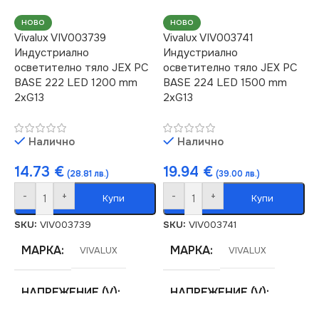
220V
220V
НОВО
НОВО
Vivalux VIV003739
Vivalux VIV003741
Индустриално
Индустриално
ЦОКЪЛ
ЦОКЪЛ
G13
G13
осветително тяло JEX PC
осветително тяло JEX PC
BASE 222 LED 1200 mm
BASE 224 LED 1500 mm
2хG13
2хG13
НАЧИН НА МОНТАЖ
НАЧИН НА МОНТАЖ
Повърхностен
Повърхностен
Налично
Налично
14.73
€
19.94
€
(28.81 лв.)
(39.00 лв.)
БРОЙ ФАСУНГИ
БРОЙ ФАСУНГИ
2
1
-
+
-
+
Купи
Купи
ПРЕДНАЗНАЧЕНИЕ
ПРЕДНАЗНАЧЕНИЕ
SKU:
VIV003739
SKU:
VIV003741
МАРКА
МАРКА
VIVALUX
VIVALUX
за Гараж
,
за Коридор
,
за
за Гараж
,
за Коридор
,
за
Магазин
,
за Офис
,
за
Магазин
,
за Офис
,
за
Таван
,
за Тераса
Таван
,
за Тераса
НАПРЕЖЕНИЕ (V)
НАПРЕЖЕНИЕ (V)