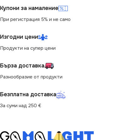
IP65
Купони за намаление
СВЕТЛИНЕН ПОТОК
(LM)
При регистрация 5% и не само
БРОЙ ФАСУНГИ
2
7500
Изгодни цени
ПРЕДНАЗНАЧЕНИЕ
Продукти на супер цени
СТЕПЕН НА ЗАЩИТА
за Гараж
,
за Коридор
,
за
Магазин
,
за Офис
,
за Таван
,
Бърза доставка
IP65
за Тераса
Разнообразие от продукти
МОЩНОСТ (W)
НАЧИН НА МОНТАЖ
55
Безплатна доставка
Повърхностен
НАЧИН НА МОНТАЖ
За суми над 250 €
ВИД
с Крушки
Повърхностен
ПРЕДНАЗНАЧЕНИЕ