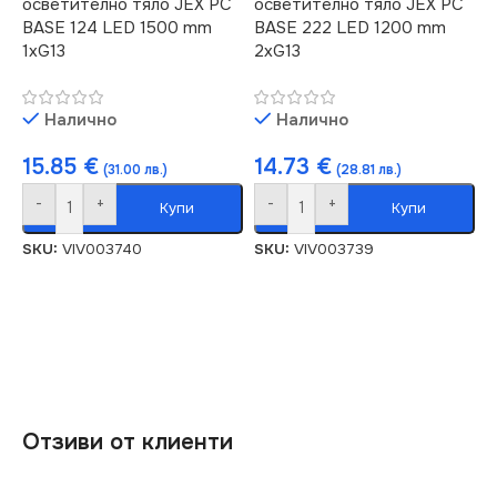
осветително тяло JEX PC
осветително тяло JEX PC
BASE 124 LED 1500 mm
BASE 222 LED 1200 mm
1хG13
2хG13
Налично
Налично
15.85
€
14.73
€
(31.00 лв.)
(28.81 лв.)
-
+
-
+
Купи
Купи
SKU:
VIV003740
SKU:
VIV003739
Отзиви от клиенти