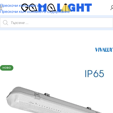
ХЕЙ ТИ! РЕГИСТРИРАЙ СЕ И ВЗЕМИ КУПОН ЗА
Прескочи към навигация
НАМАЛЕНИЕ ОТ 5%
Прескочи към основното съдържание
иално осветително тяло JEX PC BASE 222 LED 1200 mm 2хG13
НОВО