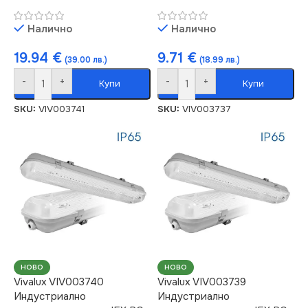
Налично
Налично
19.94
€
9.71
€
(39.00 лв.)
(18.99 лв.)
-
+
-
+
Купи
Купи
SKU:
VIV003741
SKU:
VIV003737
НОВО
НОВО
Vivalux VIV003740
Vivalux VIV003739
Индустриално
Индустриално