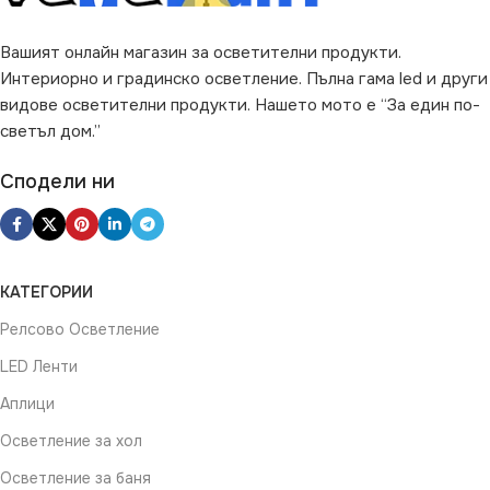
за Гараж
,
за Коридор
,
за
Вашият онлайн магазин за осветителни продукти.
Магазин
,
за Офис
,
за Таван
,
Интериорно и градинско осветление. Пълна гама led и други
за Тераса
видове осветителни продукти. Нашето мото е “За един по-
светъл дом.”
ВИД
LED
Сподели ни
КАТЕГОРИИ
Релсово Осветление
LED Ленти
Аплици
Осветление за хол
Осветление за баня