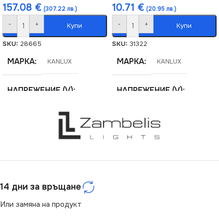
157.08
€
10.71
€
(307.22 лв.)
(20.95 лв.)
-
+
-
+
Купи
Купи
SKU:
28665
SKU:
31322
МАРКА
МАРКА
KANLUX
KANLUX
НАПРЕЖЕНИЕ (V)
НАПРЕЖЕНИЕ (V)
220V
220V
СЕРИЯ
СЕРИЯ
FT1500
DICHT
ЦВЕТНА ТЕМПЕРАТУРА
ЦОКЪЛ
G13
(K)
14 дни за връщане
СТЕПЕН НА ЗАЩИТА
Или замяна на продукт
4000