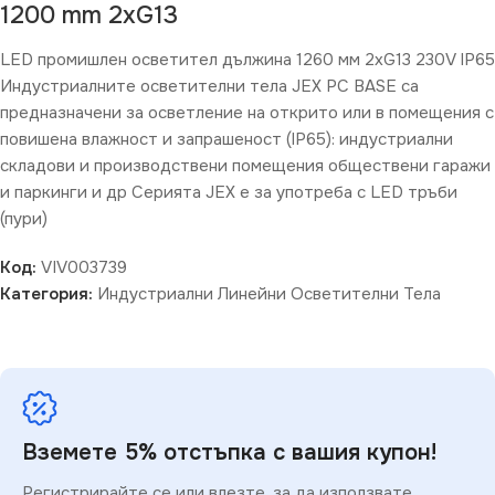
1200 mm 2хG13
LED промишлен осветител дължина 1260 мм 2хG13 230V IP65
Индустриалните осветителни тела JEX PC BASE са
предназначени за осветление на открито или в помещения с
повишена влажност и запрашеност (IP65): индустриални
складови и производствени помещения обществени гаражи
и паркинги и др Серията JEX е за употреба с LED тръби
(пури)
Код:
VIV003739
Категория:
Индустриални Линейни Осветителни Тела
Вземете 5% отстъпка с вашия купон!
Регистрирайте се или влезте, за да използвате