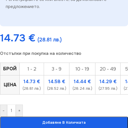
предложението.
14.73
€
(28.81 лв.)
Отстъпки при покупка на количество
БРОЙ
1 - 2
3 - 9
10 - 19
20 - 49
5
14.73
€
14.58
€
14.44
€
14.29
€
1
ЦЕНА
(28.81 лв.)
(28.52 лв.)
(28.24 лв.)
(27.95 лв.)
(2
-
+
Добавяне В Количката