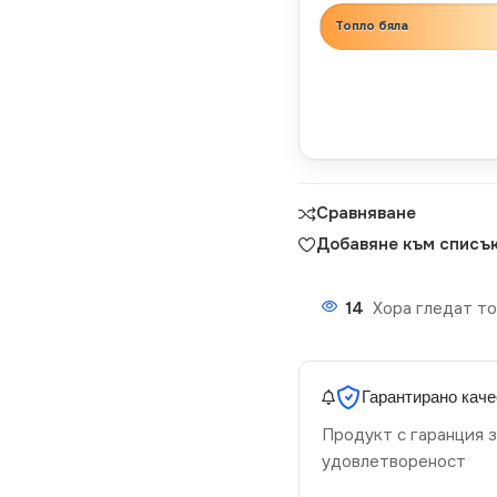
Топло бяла
Сравняване
Добавяне към списък
14
Хора гледат то
Гарантирано каче
Продукт с гаранция з
удовлетвореност