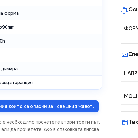
Ос
ла форма
0x90mm
ФОР
0h
Еле
е димира
НАПР
есеца гаранция
МОЩН
ния които са опасни за човешкия живот.
Тех
о е необходимо прочетете втори трети път.
али да прочетете. Ако в опаковката липсва