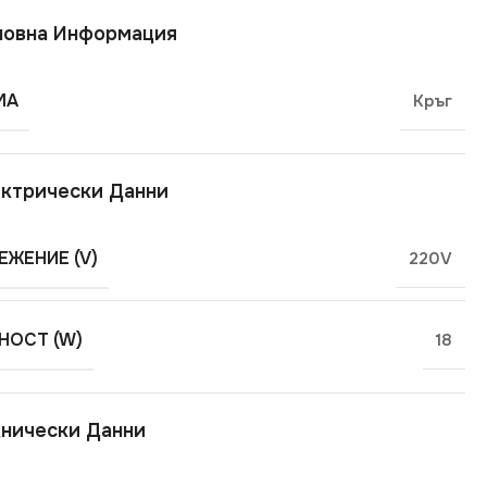
новна Информация
МА
Кръг
ктрически Данни
ЕЖЕНИЕ (V)
220V
ОСТ (W)
18
нически Данни