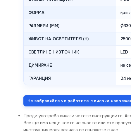
ФОРМА
кръг
РАЗМЕРИ (MM)
Ø33
ЖИВОТ НА ОСВЕТИТЕЛЯ (H)
2500
СВЕТЛИНЕН ИЗТОЧНИК
LED
ДИМИРАНЕ
не с
ГАРАНЦИЯ
24 м
Не забравяйте че работите с високи напреже
Преди употреба винаги четете инструкциите. Ак
Все ще има нещо което не знаете или сте пропусн
инструкция моля веднага се свържете с нас.