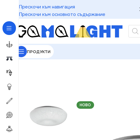
Прескочи към навигация
Прескочи към основното съдържание
ПРОДУКТИ
GAMALIGHT
»
Плафони
»
Vivalux VIV003690 Деко
НОВО