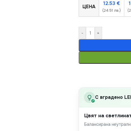
12.53
€
ЦЕНА
(24.51 лв.)
(
-
+
С вградено LE
✓
Цвят на светлина
Балансирана неутрална