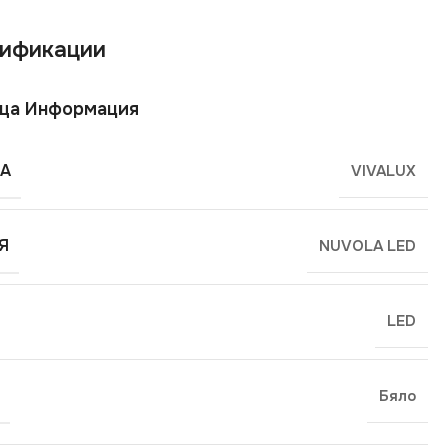
ификации
ща Информация
А
VIVALUX
Я
NUVOLA LED
LED
Бяло