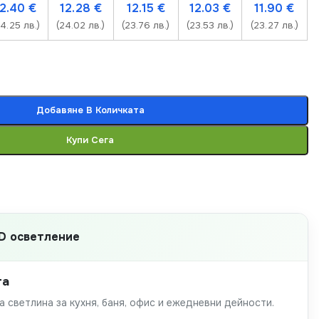
12.40
€
12.28
€
12.15
€
12.03
€
11.90
€
24.25 лв.)
(24.02 лв.)
(23.76 лв.)
(23.53 лв.)
(23.27 лв.)
Добавяне В Количката
Купи Сега
D осветление
та
 светлина за кухня, баня, офис и ежедневни дейности.