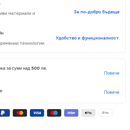
р
За по-добро бъдеще
иви материали и
йн
Удобство и функционалност
временни технологии
ка за суми над 500 лв.
Повече
не
Повече