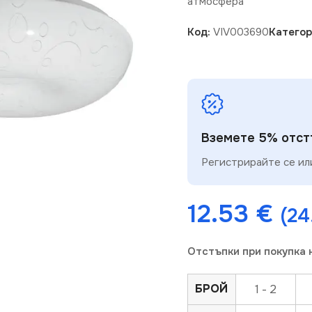
атмосфера
Код:
VIV003690
Категор
Вземете 5% отстъ
Регистрирайте се или
мяване
12.53
€
(24
Отстъпки при покупка 
БРОЙ
1 - 2