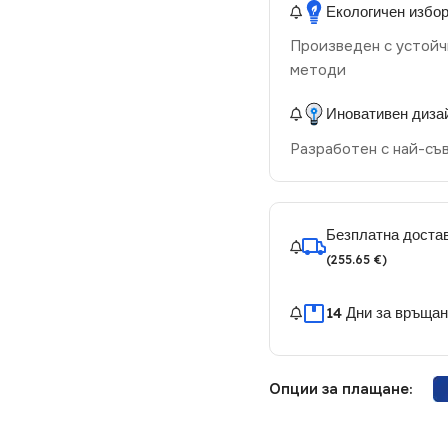
Екологичен избо
Произведен с устойч
методи
Иновативен диза
Разработен с най-съ
Безплатна достав
(255.65 €)
14 Дни за връща
Опции за плащане: