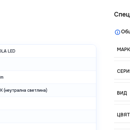
Спец
Об
МАРК
LA LED
СЕРИ
lm
K (неутрална светлина)
ВИД
ЦВЯТ