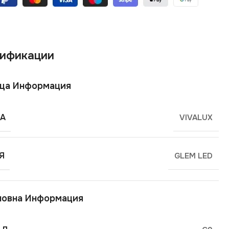
ификации
ща Информация
А
VIVALUX
Я
GLEM LED
новна Информация