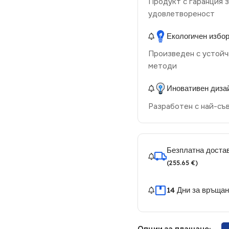
Продукт с гаранция з
удовлетвореност
Екологичен избо
Произведен с устойч
методи
Иновативен диза
Разработен с най-съ
Безплатна достав
(255.65 €)
14 Дни за връща
Опции за плащане: