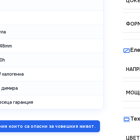
ЦОК
ФОРМ
ула
x48mm
Еле
0h
НАПР
 халогенна
е димира
МОЩН
есеца гаранция
Тех
ния които са опасни за човешкия живот.
ЦВЕТ