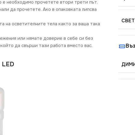
о е необходимо прочетете втори трети път.
али да прочетете. Ако в опаковката липсва
СВЕТ
та на осветителните тела както за ваша така
режения или нямате доверие в себе си без
който да свърши тази работа вместо вас.
Въ
M LED
ДИМИ