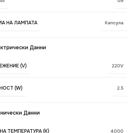
ЪЛ
G9
А НА ЛАМПАТА
Капсула
ктрически Данни
ЕЖЕНИЕ (V)
220V
ОСТ (W)
2.5
нически Данни
НА ТЕМПЕРАТУРА (K)
4000