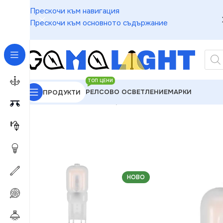
Прескочи към навигация
Прескочи към основното съдържание
ТОП ЦЕНИ
РЕЛСОВО ОСВЕТЛЕНИЕ
МАРКИ
ПРОДУКТИ
GAMALIGHT
»
LED Крушки
»
Vivalux VIV003671 LE
НОВО