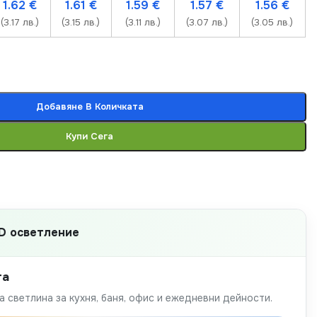
1.62
€
1.61
€
1.59
€
1.57
€
1.56
€
(3.17 лв.)
(3.15 лв.)
(3.11 лв.)
(3.07 лв.)
(3.05 лв.)
Добавяне В Количката
Купи Сега
D осветление
та
 светлина за кухня, баня, офис и ежедневни дейности.