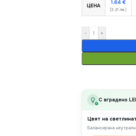
1.64
€
ЦЕНА
(3.21 лв.)
-
+
С вградено LE
✓
Цвят на светлина
Балансирана неутрална