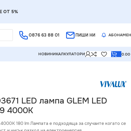
Е ОТ 5%
0876 63 88 01
ПИШИ НИ
АБОНАМЕ
НОВИНИ
КАЛКУЛАТОРИ
0.0
003671 LED лампа GLEM LED
G9 4000K
4000K 180 lm Лампата е подходяща за случаите когато се
ст и нисък разход на електроенергия