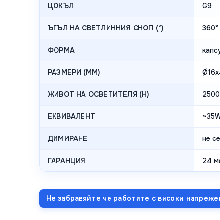
ЦОКЪЛ
G9
ЪГЪЛ НА СВЕТЛИННИЯ СНОП (°)
360°
ФОРМА
капс
РАЗМЕРИ (MM)
Ø16
ЖИВОТ НА ОСВЕТИТЕЛЯ (H)
2500
ЕКВИВАЛЕНТ
~35W
ДИМИРАНЕ
не с
ГАРАНЦИЯ
24 м
Не забравяйте че работите с високи напреже