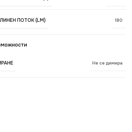
ЛИНЕН ПОТОК (LM)
180
зможности
РАНЕ
Не се димира