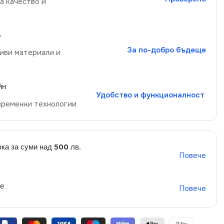
а качество и
р
За по-добро бъдеще
иви материали и
йн
Удобство и функционалност
временни технологии
ка за суми над 500 лв.
Повече
не
Повече