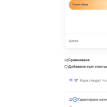
Топло бяла
Цокъл
Сравняване
Добавяне към списък
17
Хора гледат то
Гарантирано каче