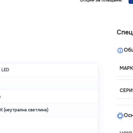
Спец
Об
МАРК
 LED
СЕРИ
m
K (неутрална светлина)
Ос