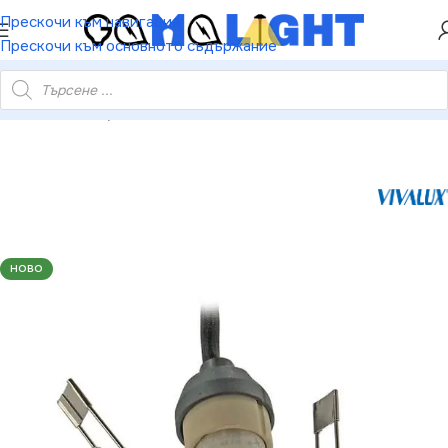
ХЕЙ ТИ! РЕГИСТРИРАЙ СЕ И ВЗЕМИ КУПОН ЗА
Прескочи към навигация
НАМАЛЕНИЕ ОТ 5%
Прескочи към основното съдържание
 LED SET LED луна за вграждане и GU10 лампа 5W N/M 3000K
НОВО