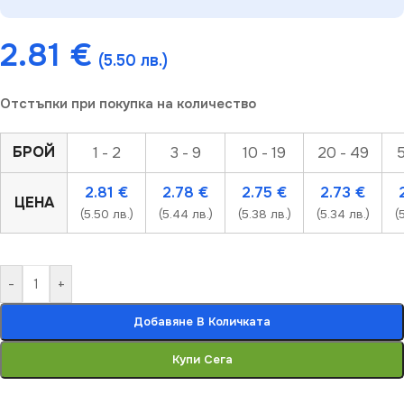
2.81
€
(5.50 лв.)
Отстъпки при покупка на количество
БРОЙ
1 - 2
3 - 9
10 - 19
20 - 49
5
2.81
€
2.78
€
2.75
€
2.73
€
ЦЕНА
(5.50 лв.)
(5.44 лв.)
(5.38 лв.)
(5.34 лв.)
(
-
+
Добавяне В Количката
Купи Сега