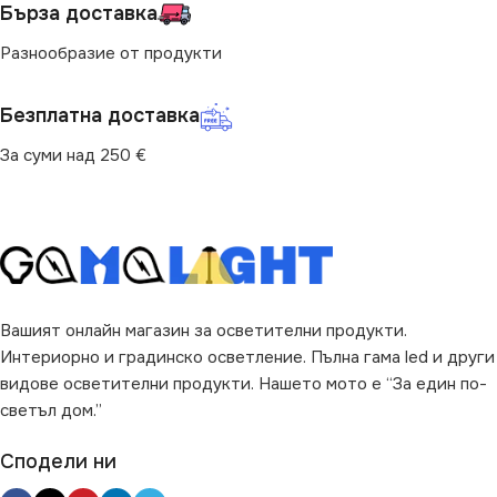
Бърза доставка
ОПЦИИ
Разнообразие от продукти
Със Сензор
Безплатна доставка
МОЩНОСТ (W)
0.6
За суми над 250 €
ПРЕДНАЗНАЧЕНИЕ
за Стена
,
за Стълби
НАЧИН НА МОНТАЖ
Вашият онлайн магазин за осветителни продукти.
Интериорно и градинско осветление. Пълна гама led и други
Вграждане
видове осветителни продукти. Нашето мото е “За един по-
светъл дом.”
ВИД
LED
Сподели ни