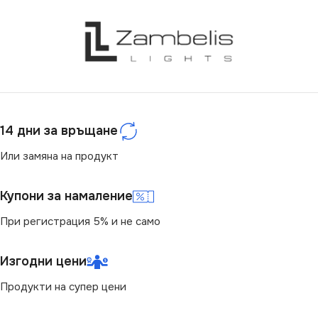
НАПРЕЖЕНИЕ (V)
12V
СТЕПЕН НА ЗАЩИТА
ЦВЕТНА ТЕМПЕРАТУРА
(K)
IP20
4000
ВИД
с Крушки
14 дни за връщане
СВЕТЛИНЕН ПОТОК
БРОЙ ФАСУНГИ
Или замяна на продукт
3
(LM)
Купони за намаление
ФОРМА
14
Квадрат
При регистрация 5% и не само
СТЕПЕН НА ЗАЩИТА
Изгодни цени
IP20
Продукти на супер цени
ДОПЪЛНИТЕЛНИ