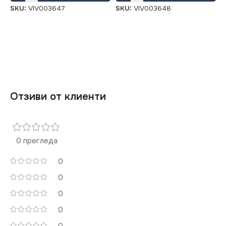
SKU:
VIV003647
SKU:
VIV003648
Отзиви от клиенти
0 прегледа
0
0
0
0
0