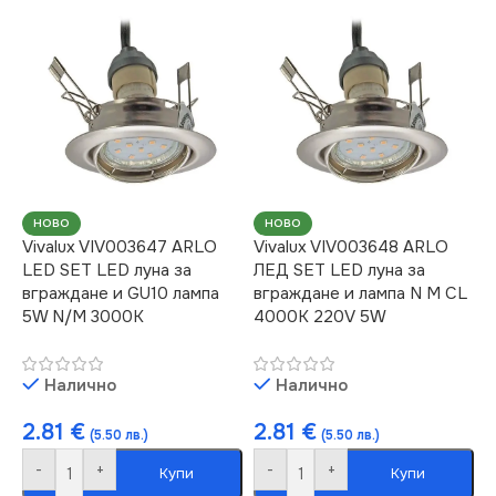
НОВО
НОВО
Vivalux VIV003647 ARLO
Vivalux VIV003648 ARLO
LED SET LED луна за
ЛЕД SET LED луна за
вграждане и GU10 лампа
вграждане и лампа N M CL
5W N/M 3000K
4000K 220V 5W
Налично
Налично
2.81
€
2.81
€
(5.50 лв.)
(5.50 лв.)
-
+
-
+
Купи
Купи