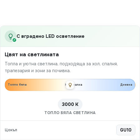
С вградено LED осветление
✓
Цвят на светлината
Топла и уютна светлина, подходяща за хол, спалня,
трапезария и зони за почивка.
Топло бяла
Неутрална
Дневна
3000 K
ТОПЛО БЯЛА СВЕТЛИНА
Цокъл
GU10