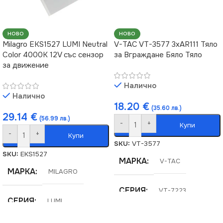
НОВО
НОВО
Milagro EKS1527 LUMI Neutral
V-TAC VT-3577 3xAR111 Тяло
Color 4000K 12V със сензор
за Вграждане Бяло Тяло
за движение
Налично
Налично
18.20
€
(35.60 лв.)
29.14
€
(56.99 лв.)
-
+
Купи
-
+
Купи
SKU:
VT-3577
SKU:
EKS1527
МАРКА
V-TAC
МАРКА
MILAGRO
СЕРИЯ
VT-7223
СЕРИЯ
LUMI
ЦОКЪЛ
GX53