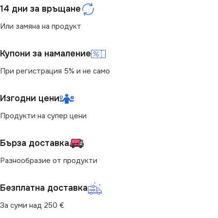
14 дни за връщане
НАПРЕЖЕНИЕ (V)
СВЕТЛИНЕН ПОТОК
(LM)
Или замяна на продукт
220V
806
Купони за намаление
МОЩНОСТ (W)
6.5
При регистрация 5% и не само
ЕНЕРГИЕН КЛАС
E
Изгодни цени
Продукти на супер цени
СВЕТЛИНЕН ПОТОК
(LM)
Бърза доставка
806
Разнообразие от продукти
ДИМИРАНЕ
Безплатна доставка
За суми над 250 €
Не се димира