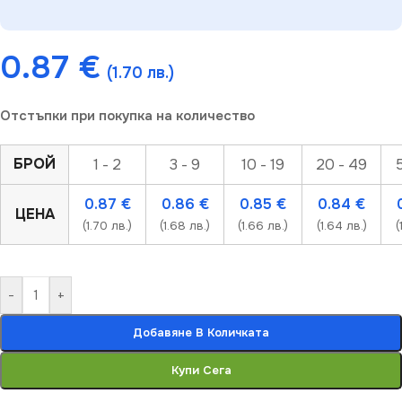
0.87
€
(1.70 лв.)
Отстъпки при покупка на количество
БРОЙ
1 - 2
3 - 9
10 - 19
20 - 49
0.87
€
0.86
€
0.85
€
0.84
€
ЦЕНА
(1.70 лв.)
(1.68 лв.)
(1.66 лв.)
(1.64 лв.)
(
-
+
Добавяне В Количката
Купи Сега