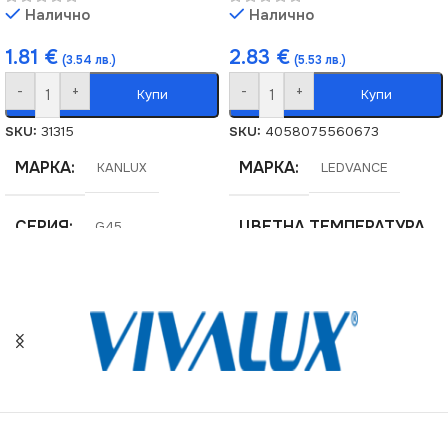
Налично
Налично
1.81
€
2.83
€
(3.54 лв.)
(5.53 лв.)
-
+
-
+
Купи
Купи
SKU:
31315
SKU:
4058075560673
МАРКА
МАРКА
KANLUX
LEDVANCE
СЕРИЯ
ЦВЕТНА ТЕМПЕРАТУРА
G45
(K)
ЦВЕТНА ТЕМПЕРАТУРА
2700
(K)
ЦОКЪЛ
E27
3000
ЦОКЪЛ
МОЩНОСТ (W)
E27
8.5