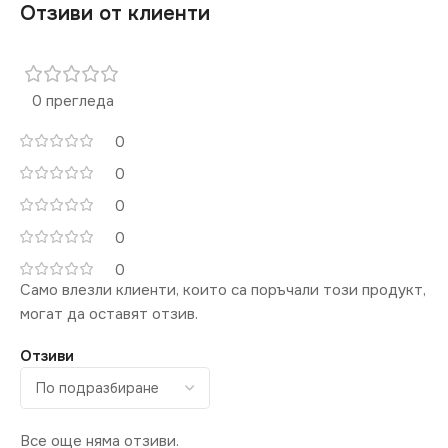
Отзиви от клиенти
ЦОКЪЛ
ЦОКЪЛ
E14
E14
ЕНЕРГИЕН КЛАС
G
ЦВЕТНА
ЦВЕТНА
ТЕМПЕРАТУРА (K)
ТЕМПЕРАТУРА (K)
0 прегледа
0
3000
4000
0
СВЕТЛИНЕН ПОТОК
СВЕТЛИНЕН ПОТОК
0
(LM)
(LM)
0
0
220
220
Само влезли клиенти, които са поръчали този продукт,
могат да оставят отзив.
ДИМИРАНЕ
ДИМИРАНЕ
Отзиви
Не се димира
Не се димира
СЕРИЯ
СЕРИЯ
CERAMIC LED
CERAMIC LED
Все още няма отзиви.