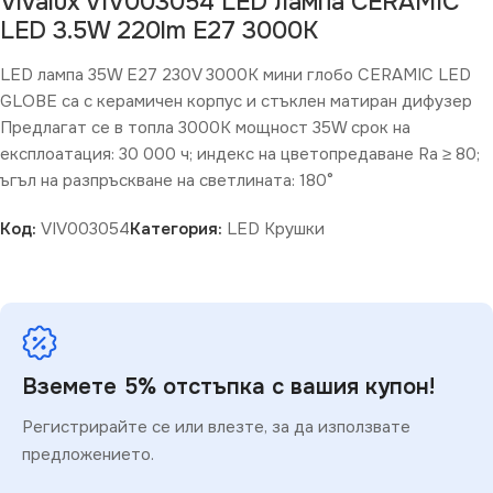
Vivalux VIV003054 LED лампа CERAMIC
LED 3.5W 220lm E27 3000K
LED лампа 35W E27 230V 3000K мини глобо CERAMIC LED
GLOBE са с керамичен корпус и стъклен матиран дифузер
Предлагат се в топла 3000К мощност 35W срок на
експлоатация: 30 000 ч; индекс на цветопредаване Ra ≥ 80;
ъгъл на разпръскване на светлината: 180°
Код:
VIV003054
Категория:
LED Крушки
Вземете 5% отстъпка с вашия купон!
Регистрирайте се или влезте, за да използвате
предложението.