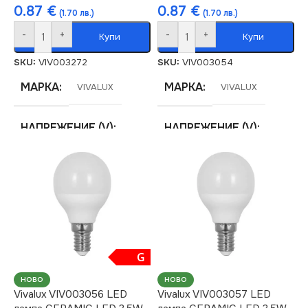
0.87
€
0.87
€
(1.70 лв.)
(1.70 лв.)
-
+
-
+
Купи
Купи
SKU:
VIV003272
SKU:
VIV003054
МАРКА
МАРКА
VIVALUX
VIVALUX
НАПРЕЖЕНИЕ (V)
НАПРЕЖЕНИЕ (V)
220V
220V
МОЩНОСТ (W)
МОЩНОСТ (W)
3.5
3.5
ЦОКЪЛ
ЦОКЪЛ
E14
E27
G
ЦВЕТНА
ЦВЕТНА
НОВО
НОВО
Vivalux VIV003056 LED
Vivalux VIV003057 LED
ТЕМПЕРАТУРА (K)
ТЕМПЕРАТУРА (K)