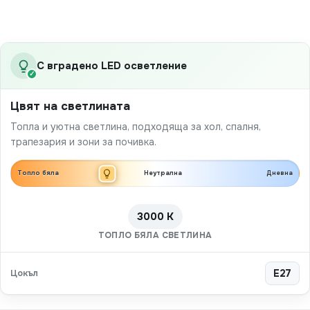
С вградено LED осветление
✓
Цвят на светлината
Топла и уютна светлина, подходяща за хол, спалня,
трапезария и зони за почивка.
Топло бяла
Неутрална
Дневна
3000 K
ТОПЛО БЯЛА СВЕТЛИНА
Цокъл
E27