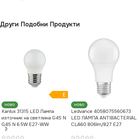
ФОРМА НА ЛАМПАТА
ФОРМА НА ЛАМПАТА
Други Подобни Продукти
P45
P45
ЕНЕРГИЕН КЛАС
G
E
НОВО
НОВО
Kanlux 31315 LED Лампа
Ledvance 4058075560673
източник на светлина G45 N
LED ЛАМПА ANTIBACTERIAL
G45 N 6.5W E27-WW
CLA60 806lm/827 E27