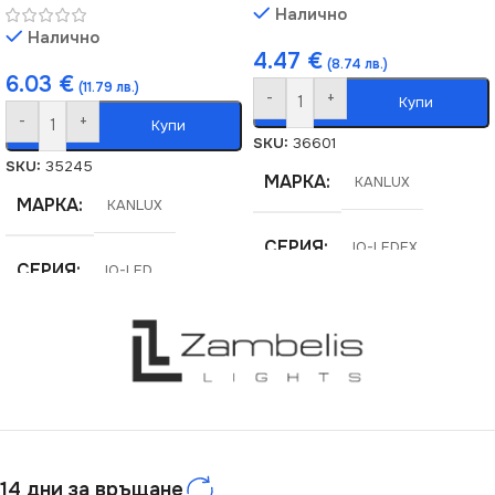
Налично
Налично
4.47
€
(8.74 лв.)
6.03
€
(11.79 лв.)
-
+
Купи
-
+
Купи
SKU:
36601
SKU:
35245
МАРКА
KANLUX
МАРКА
KANLUX
СЕРИЯ
IQ-LEDEX
СЕРИЯ
IQ-LED
ВИД
LED
ЦВЕТНА ТЕМПЕРАТУРА
(K)
ЦОКЪЛ
GU10
6500
МОЩНОСТ (W)
4.7
ЦОКЪЛ
GU10
14 дни за връщане