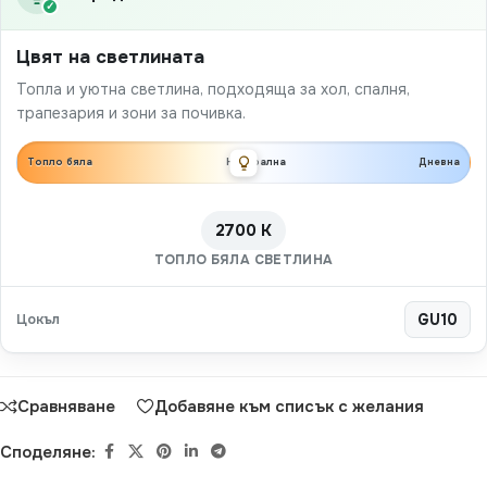
✓
Цвят на светлината
Топла и уютна светлина, подходяща за хол, спалня,
трапезария и зони за почивка.
Топло бяла
Неутрална
Дневна
2700 K
ТОПЛО БЯЛА СВЕТЛИНА
Цокъл
GU10
Сравняване
Добавяне към списък с желания
Споделяне: