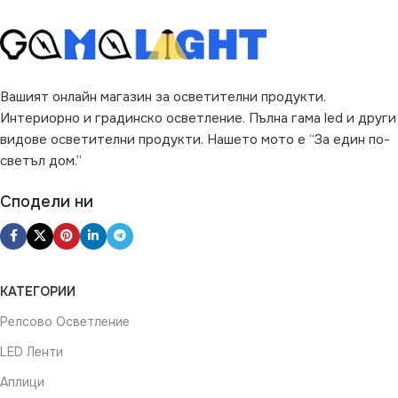
PAR16
ЦВЯТ
Сребърен
ВИД НА КРУШКАТА
ФОРМА НА ЛАМПАТА
Вашият онлайн магазин за осветителни продукти.
Рефлекторна
Интериорно и градинско осветление. Пълна гама led и други
PAR16
видове осветителни продукти. Нашето мото е “За един по-
светъл дом.”
РАЗМЕР
Φ5.6 cm
Сподели ни
ВИД НА КРУШКАТА
Рефлекторна
КАТЕГОРИИ
Релсово Осветление
LED Ленти
Аплици