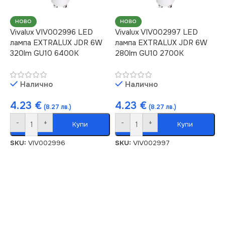
НОВО
НОВО
Vivalux VIV002996 LED
Vivalux VIV002997 LED
лампа EXTRALUX JDR 6W
лампа EXTRALUX JDR 6W
320lm GU10 6400K
280lm GU10 2700K
Налично
Налично
4.23
€
4.23
€
(8.27 лв.)
(8.27 лв.)
-
+
-
+
Купи
Купи
SKU:
VIV002996
SKU:
VIV002997