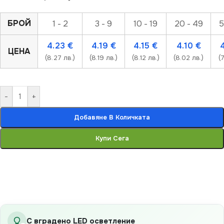
БРОЙ
1 - 2
3 - 9
10 - 19
20 - 49
5
4.23
€
4.19
€
4.15
€
4.10
€
ЦЕНА
(8.27 лв.)
(8.19 лв.)
(8.12 лв.)
(8.02 лв.)
(
-
+
Добавяне В Количката
Купи Сега
С вградено LED осветление