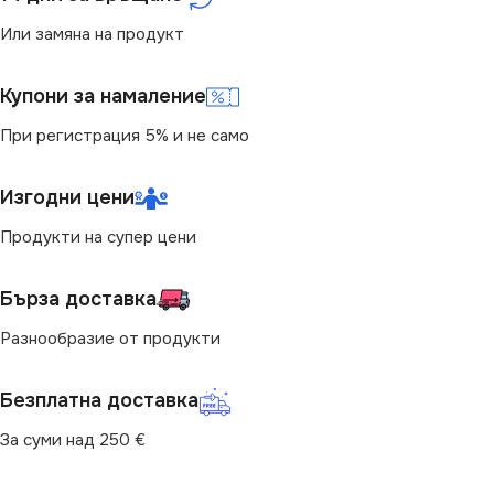
НАПРЕЖЕНИЕ (V)
Или замяна на продукт
НАПРЕЖЕНИЕ (V)
220V
Купони за намаление
220V
СВЕТЛИНЕН ПОТОК
При регистрация 5% и не само
(LM)
МОЩНОСТ (W)
6.5
Изгодни цени
850
ЕНЕРГИЕН КЛАС
F
Продукти на супер цени
ЦВЕТНА ТЕМПЕРАТУРА
СВЕТЛИНЕН ПОТОК
(K)
Бърза доставка
(LM)
Разнообразие от продукти
3000
580
Безплатна доставка
ДИМИРАНЕ
ФОРМА НА ЛАМПАТА
За суми над 250 €
Не се димира