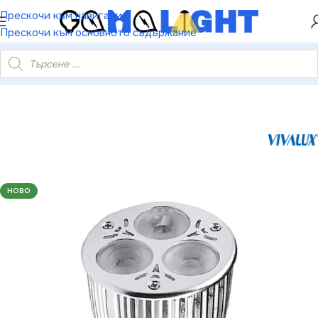
ХЕЙ ТИ! РЕГИСТРИРАЙ СЕ И ВЗЕМИ КУПОН ЗА
Прескочи към навигация
НАМАЛЕНИЕ ОТ 5%
Прескочи към основното съдържание
ux VIV002997 LED лампа EXTRALUX JDR 6W 280lm GU10 2700K
НОВО