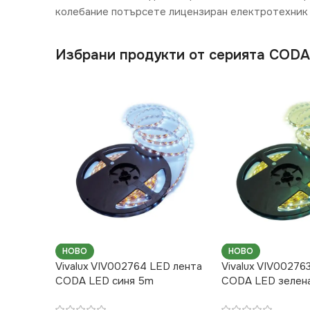
колебание потърсете лицензиран електротехник 
Избрани продукти от серията COD
НОВО
НОВО
Vivalux VIV002764 LED лента
Vivalux VIV00276
CODA LED синя 5m
CODA LED зелен