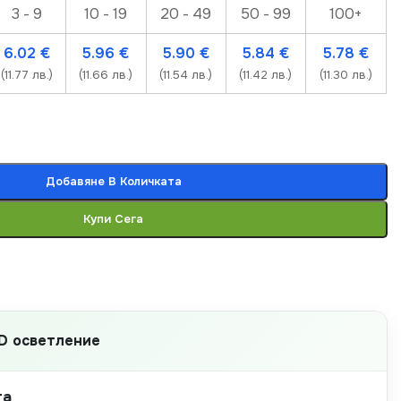
3 - 9
10 - 19
20 - 49
50 - 99
100+
6.02
€
5.96
€
5.90
€
5.84
€
5.78
€
(11.77 лв.)
(11.66 лв.)
(11.54 лв.)
(11.42 лв.)
(11.30 лв.)
Добавяне В Количката
Купи Сега
D осветление
та