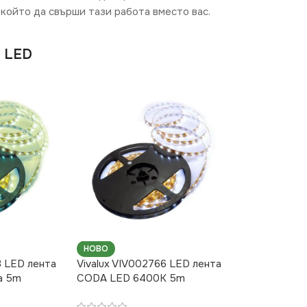
който да свърши тази работа вместо вас.
A LED
НОВО
3 LED лента
Vivalux VIV002766 LED лентa
а 5m
CODA LED 6400K 5m