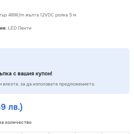
тър 48W/m жълта 12VDC ролка 5 м
ия:
LED Ленти
пка с вашия купон!
 влезте, за да използвате предложението.
89 лв.)
на количество