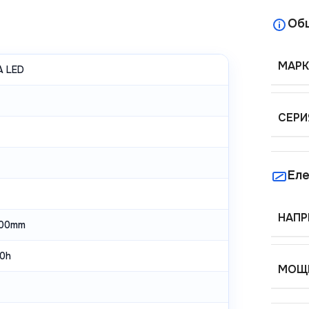
Об
МАРК
 LED
СЕРИ
Еле
НАПР
000mm
0h
МОЩН