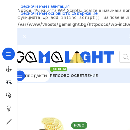
Прескочи към навигация
Notice
: Функцията WP_Scripts::localize е извикана
по
Прескочи към основното съдържание
функцията
. За повече 
wp_add_inline_script()
/var/www/vhosts/gamalight.bg/httpdocs/wp-includ
ТОП ЦЕНИ
РЕЛСОВО ОСВЕТЛЕНИЕ
ПРОДУКТИ
GAMALIGHT
»
LED ленти и компоненти
»
LED Лент
НОВО