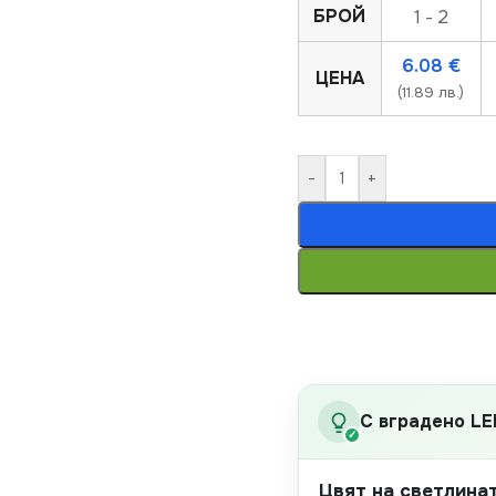
БРОЙ
1 - 2
6.08
€
ЦЕНА
(11.89 лв.)
-
+
С вградено LE
✓
Цвят на светлина