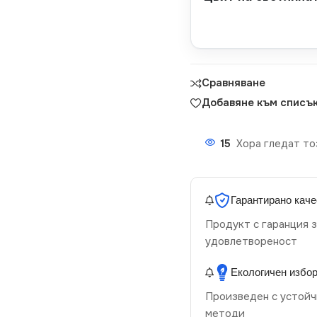
Сравняване
Добавяне към списък
15
Хора гледат то
Гарантирано каче
Продукт с гаранция з
удовлетвореност
Екологичен избо
Произведен с устойч
методи