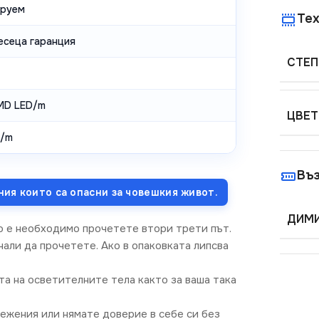
руем
Тех
есеца гаранция
СТЕП
MD LED/m
ЦВЕТ
/m
Въ
ния които са опасни за човешкия живот.
ДИМИ
о е необходимо прочетете втори трети път.
али да прочетете. Ако в опаковката липсва
та на осветителните тела както за ваша така
режения или нямате доверие в себе си без