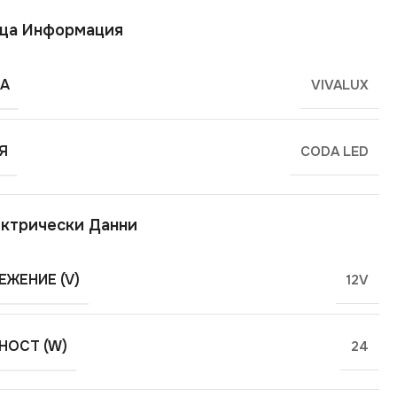
ща Информация
А
VIVALUX
Я
CODA LED
ктрически Данни
ЕЖЕНИЕ (V)
12V
ОСТ (W)
24