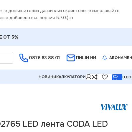
дете допълнителни данни към скриптовете използвайте
еше добавено във версия 5.7.0.) in
Е ОТ 5%
0876 63 88 01
ПИШИ НИ
АБОНАМЕ
НОВИНИ
КАЛКУЛАТОРИ
0.0
002765 LED лента CODA LED