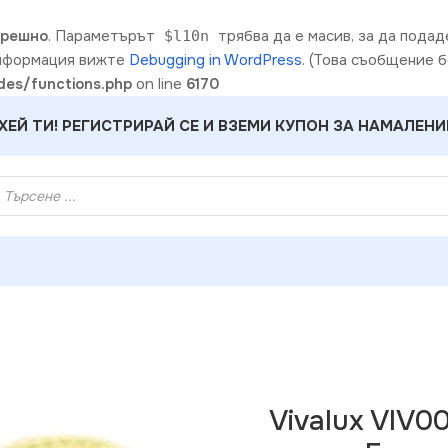
грешно
. Параметърът
трябва да е масив, за да пода
$l10n
информация вижте
Debugging in WordPress
. (Това съобщение б
es/functions.php
on line
6170
ХЕЙ ТИ! РЕГИСТРИРАЙ СЕ И ВЗЕМИ КУПОН ЗА НАМАЛЕНИ
и
»
Vivalux VIV002765 LED лента CODA LED жълта 5m
Vivalux VIV