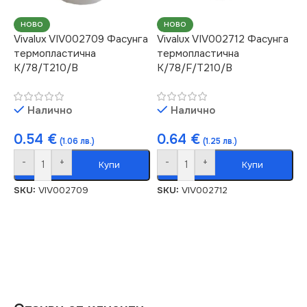
НОВО
НОВО
Vivalux VIV002709 Фасунга
Vivalux VIV002712 Фасунга
термопластична
термопластична
K/78/T210/B
K/78/F/T210/B
Налично
Налично
0.54
€
0.64
€
(1.06 лв.)
(1.25 лв.)
-
+
-
+
Купи
Купи
SKU:
VIV002709
SKU:
VIV002712