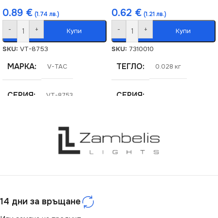
0.89
€
0.62
€
(1.74 лв.)
(1.21 лв.)
-
+
-
+
Купи
Купи
SKU:
VT-8753
SKU:
7310010
МАРКА
ТЕГЛО
V-TAC
0.028 кг
СЕРИЯ
СЕРИЯ
VT-8753
BAKELITE LAMPHOLDER
СТЕПЕН НА ЗАЩИТА
НАПРЕЖЕНИЕ (V)
IP20
220V
ЦОКЪЛ
E27
ЦОКЪЛ
E14
14 дни за връщане