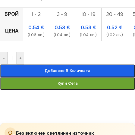
БРОЙ
1 - 2
3 - 9
10 - 19
20 - 49
5
0.54
€
0.53
€
0.53
€
0.52
€
ЦЕНА
(1.06 лв.)
(1.04 лв.)
(1.04 лв.)
(1.02 лв.)
(
-
+
Добавяне В Количката
Купи Сега
Без включен светлинен източник