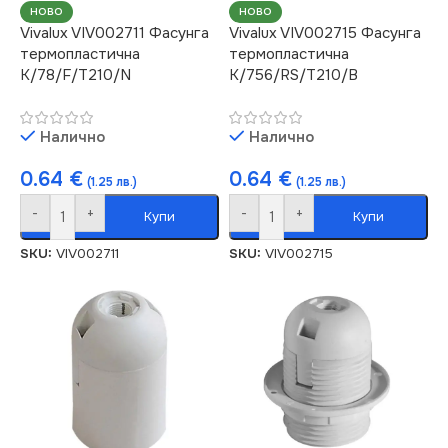
НОВО
НОВО
Vivalux VIV002711 Фасунга
Vivalux VIV002715 Фасунга
термопластична
термопластична
K/78/F/T210/N
K/756/RS/T210/B
Налично
Налично
0.64
€
0.64
€
(1.25 лв.)
(1.25 лв.)
-
+
-
+
Купи
Купи
SKU:
VIV002711
SKU:
VIV002715