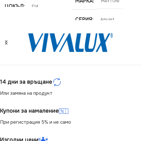
МАРКА
MAYTONI
ЦОКЪЛ
E14
СЕРИЯ
Amulet
СЕРИЯ
Monsoon
НАПРЕЖЕНИЕ (V)
НАПРЕЖЕНИЕ (V)
220V
220V
СВЕТЛИНЕН ПОТОК
СТЕПЕН НА ЗАЩИТА
(LM)
14 дни за връщане
Или замяна на продукт
IP20
850
Купони за намаление
БРОЙ ФАСУНГИ
1
СТЕПЕН НА ЗАЩИТА
При регистрация 5% и не само
ПРЕДНАЗНАЧЕНИЕ
IP20
Изгодни цени