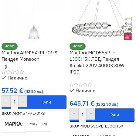
НОВО
НОВО
Maytoni ARM154-PL-01-S
Maytoni MOD555PL-
Пендел Monsoon
L30CH5K ЛЕД Пендел
Amulet 220V 4000K 30W
IP20
Налично
57.52
€
Налично
(112.50 лв.)
-
+
Купи
645.71
€
(1262.90 лв.)
SKU:
ARM154-PL-01-S
-
+
Купи
МАРКА
MAYTONI
SKU:
MOD555PL-L30CH5K