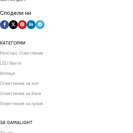
ДИМИРАНЕ
Сподели ни
Не се димира
ВИД
КАТЕГОРИИ
LED
Релсово Осветление
ЦВЯТ
Хром
LED Ленти
Аплици
Осветление за хол
Осветление за баня
Осветление за кухня
ЗА GAMALIGHT
За нас