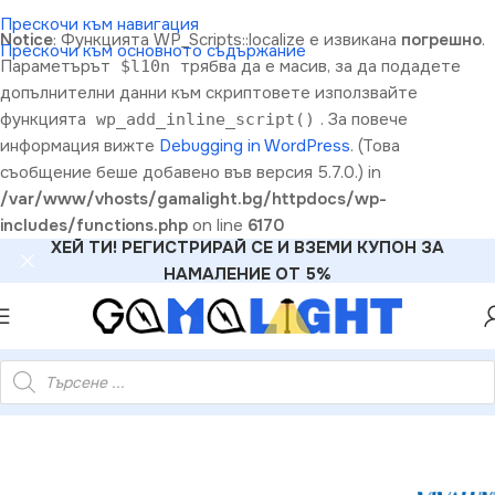
Прескочи към навигация
Notice
: Функцията WP_Scripts::localize е извикана
погрешно
.
Прескочи към основното съдържание
Параметърът
трябва да е масив, за да подадете
$l10n
допълнителни данни към скриптовете използвайте
функцията
. За повече
wp_add_inline_script()
информация вижте
Debugging in WordPress
. (Това
съобщение беше добавено във версия 5.7.0.) in
/var/www/vhosts/gamalight.bg/httpdocs/wp-
includes/functions.php
on line
6170
ХЕЙ ТИ! РЕГИСТРИРАЙ СЕ И ВЗЕМИ КУПОН ЗА
НАМАЛЕНИЕ ОТ 5%
»
Vivalux VIV002601 Полилей NASTRO 19/8201 E27 IP20 220V