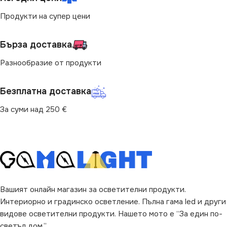
МОЩНОСТ (W)
за Барплот
,
за Детска Стая
,
30
Продукти на супер цени
за Дневна
,
за Коридор
,
за
Кухня
,
за Магазин
,
за Офис
,
за Спалня
,
за Таван
,
за
ЦВЕТНА ТЕМПЕРАТУРА
Трапезария
,
за Хол
Бърза доставка
(K)
Разнообразие от продукти
ВИД
с Крушки
4000
Безплатна доставка
ЦВЯТ
Хром
ПРЕДНАЗНАЧЕНИЕ
За суми над 250 €
НАЧИН НА МОНТАЖ
за Барплот
,
за Дневна
,
за
Коридор
,
за Кухня
,
за
Магазин
,
за Офис
,
за
Спалня
,
за Таван
,
за
Повърхностен
Трапезария
,
за Хол
Вашият онлайн магазин за осветителни продукти.
НАЧИН НА МОНТАЖ
Интериорно и градинско осветление. Пълна гама led и други
видове осветителни продукти. Нашето мото е “За един по-
Повърхностен
светъл дом.”