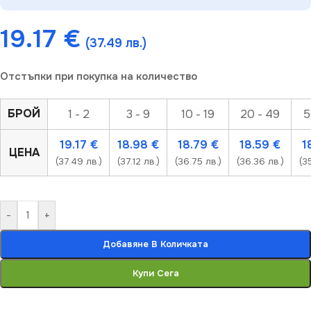
19.17
€
(37.49 лв.)
Отстъпки при покупка на количество
БРОЙ
1 - 2
3 - 9
10 - 19
20 - 49
5
19.17
€
18.98
€
18.79
€
18.59
€
1
ЦЕНА
(37.49 лв.)
(37.12 лв.)
(36.75 лв.)
(36.36 лв.)
(3
-
+
Добавяне В Количката
Купи Сега