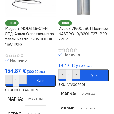
НОВО
НОВО
Maytoni MOD446-01-N
Vivalux VIV002601 Полилей
ЛЕД Аплик Осветление за
NASTRO 19/8201 E27 IP20
таван Nastro 220V 3000K
220V
15W IP20
Налично
Налично
19.17
€
(37.49 лв.)
154.87
€
(302.90 лв.)
-
+
Купи
-
+
Купи
SKU:
VIV002601
SKU:
MOD446-01-N
МАРКА
VIVALUX
МАРКА
MAYTONI
СЕРИЯ
NASTRO