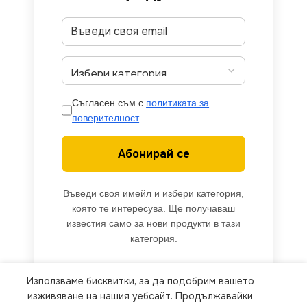
Съгласен съм с
политиката за
поверителност
Абонирай се
Въведи своя имейл и избери категория,
която те интересува. Ще получаваш
известия само за нови продукти в тази
категория.
Използваме бисквитки, за да подобрим вашето
We use cookies to improve your experience on our
изживяване на нашия уебсайт. Продължавайки