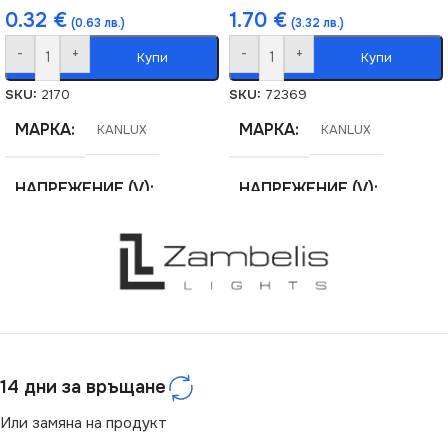
0.32
€
1.70
€
(0.63 лв.)
(3.32 лв.)
-
+
-
+
Купи
Купи
SKU:
2170
SKU:
72369
МАРКА
МАРКА
KANLUX
KANLUX
НАПРЕЖЕНИЕ (V)
НАПРЕЖЕНИЕ (V)
220V
220V
СЕРИЯ
СЕРИЯ
HLDR-E14
BR-GZ10
ЦОКЪЛ
ЦОКЪЛ
E14
GU10
14 дни за връщане
СТЕПЕН НА ЗАЩИТА
СТЕПЕН НА ЗАЩИТА
Или замяна на продукт