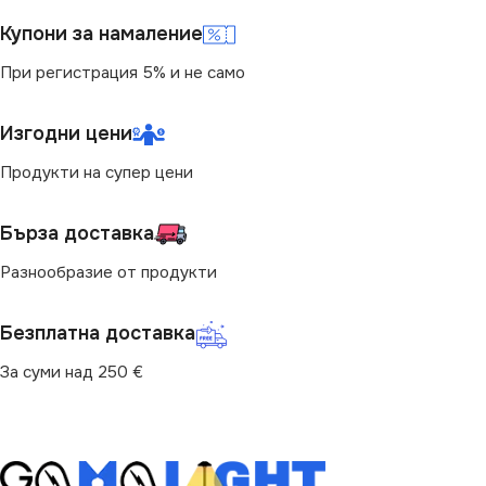
IP00
IP00
Купони за намаление
При регистрация 5% и не само
ВИД
ВИД
с Крушки
с Крушки
Изгодни цени
БРОЙ ФАСУНГИ
БРОЙ ФАСУНГИ
1
1
Продукти на супер цени
Бърза доставка
Разнообразие от продукти
Безплатна доставка
За суми над 250 €