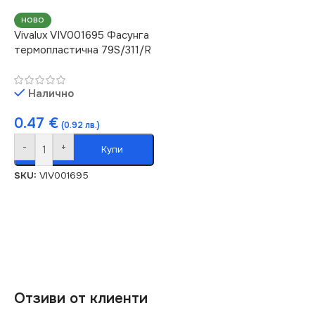
НОВО
Vivalux VIV001695 Фасунга
термопластична 79S/311/R
Налично
0.47
€
(0.92 лв.)
-
+
Купи
SKU:
VIV001695
Отзиви от клиенти