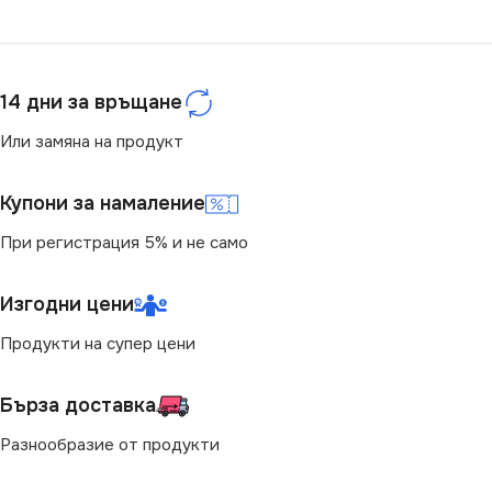
450V
СТЕПЕН НА ЗАЩИТА
СТЕПЕН НА ЗАЩИТА
IP20
14 дни за връщане
IP20
Или замяна на продукт
ЦВЯТ
Сив / Оранжев
Купони за намаление
При регистрация 5% и не само
СЕРИЯ
QUICKY
Изгодни цени
Продукти на супер цени
Бърза доставка
Разнообразие от продукти