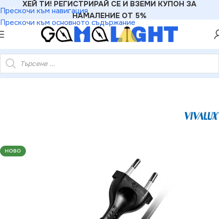
ХЕЙ ТИ! РЕГИСТРИРАЙ СЕ И ВЗЕМИ КУПОН ЗА
Прескочи към навигация
НАМАЛЕНИЕ ОТ 5%
Прескочи към основното съдържание
»
Vivalux VIV001647 Кабел с прекъсвач и щепсел CN/6323/12/8
НОВО