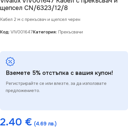
Vivalux VIV001647 Кабел с прекъсвач и
щепсел CN/6323/12/8
Кабел 2 м с прекъсвач и щепсел черен
Код:
VIV001647
Категория:
Прекъсвачи
Вземете 5% отстъпка с вашия купон!
Регистрирайте се или влезте, за да използвате
предложението.
2.40
€
(4.69 лв.)