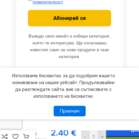
поверителност
Абонирай се
Въведи своя имейл и избери категория,
която те интересува. Ще получаваш
известия само за нови продукти в тази
категория.
Използваме бисквитки, за да подобрим вашето
We use cookies to improve your experience on our
изживяване на нашия уебсайт. Продължавайки
website. By browsing this website, you agree to
да разглеждате сайта, вие се съгласявате с
използването на бисквитки.
our use of cookies.
Приемам
Приемам
ПОВЕЧЕ ИНФОРМАЦИЯ
Vivalux
VIV001647
Доб
2.40
€
Кабел с
-
+