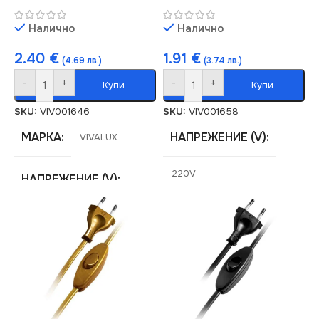
Налично
Налично
2.40
€
1.91
€
(4.69 лв.)
(3.74 лв.)
-
+
-
+
Купи
Купи
SKU:
VIV001646
SKU:
VIV001658
МАРКА
НАПРЕЖЕНИЕ (V)
VIVALUX
220V
НАПРЕЖЕНИЕ (V)
СТЕПЕН НА ЗАЩИТА
220V
IP20
СТЕПЕН НА ЗАЩИТА
СЕРИЯ
CORD-SETS
IP20