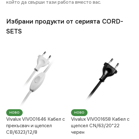
който да свърши тази работа вместо вас.
Избрани продукти от серията CORD-
SETS
НОВО
НОВО
Vivalux VIV001646 Кабел с
Vivalux VIV001658 Кабел с
прекъсвач и щепсел
щепсел CN/63/20*22
CB/6323/12/8
черен