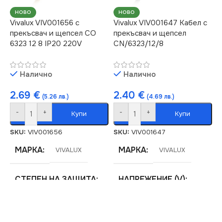
СЕРИЯ
МАРКА
CORD-SETS
VIVALUX
НОВО
НОВО
Vivalux VIV001656 с
Vivalux VIV001647 Кабел с
прекъсвач и щепсел CO
прекъсвач и щепсел
6323 12 8 IP20 220V
CN/6323/12/8
Налично
Налично
2.69
€
2.40
€
(5.26 лв.)
(4.69 лв.)
-
+
-
+
Купи
Купи
SKU:
VIV001656
SKU:
VIV001647
МАРКА
МАРКА
VIVALUX
VIVALUX
СТЕПЕН НА ЗАЩИТА
НАПРЕЖЕНИЕ (V)
IP20
220V