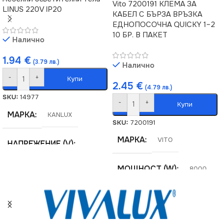
Vito 7200191 КЛЕМА ЗА
LINUS 220V IP20
КАБЕЛ С БЪРЗА ВРЪЗКА
ЕДНОПОСОЧНА QUICKY 1–2
10 БР. В ПАКЕТ
Налично
1.94
€
(3.79 лв.)
Налично
-
+
Купи
2.45
€
(4.79 лв.)
SKU:
14977
-
+
Купи
МАРКА
KANLUX
SKU:
7200191
МАРКА
VITO
НАПРЕЖЕНИЕ (V)
МОЩНОСТ (W)
220V
8000
СЕРИЯ
LINUS
НАПРЕЖЕНИЕ (V)