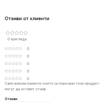
НАПРЕЖЕНИЕ (V)
СТЕПЕН НА ЗАЩИТА
220V
IP20
Отзиви от клиенти
СЕРИЯ
СЕРИЯ
CORD-SETS
CORD-SETS
0 прегледа
0
0
0
0
0
Само влезли клиенти, които са поръчали този продукт,
могат да оставят отзив.
Отзиви