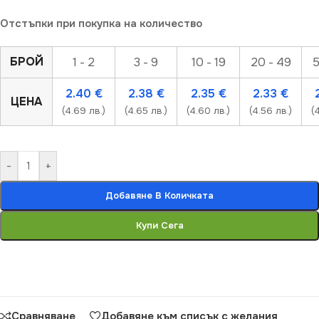
Отстъпки при покупка на количество
БРОЙ
1 - 2
3 - 9
10 - 19
20 - 49
5
2.40
€
2.38
€
2.35
€
2.33
€
ЦЕНА
(4.69 лв.)
(4.65 лв.)
(4.60 лв.)
(4.56 лв.)
(
-
+
Добавяне В Количката
Купи Сега
Сравняване
Добавяне към списък с желания