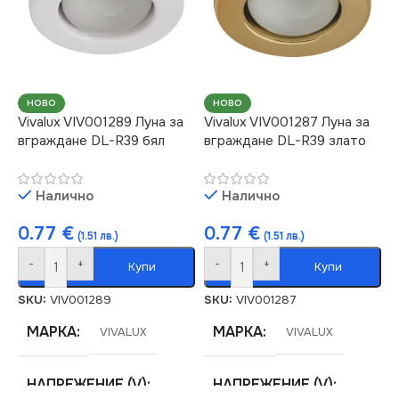
НОВО
НОВО
Vivalux VIV001289 Луна за
Vivalux VIV001287 Луна за
вграждане DL-R39 бял
вграждане DL-R39 злато
Налично
Налично
0.77
€
0.77
€
(1.51 лв.)
(1.51 лв.)
-
+
-
+
Купи
Купи
SKU:
VIV001289
SKU:
VIV001287
МАРКА
МАРКА
VIVALUX
VIVALUX
НАПРЕЖЕНИЕ (V)
НАПРЕЖЕНИЕ (V)