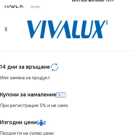
НАПРЕЖЕНИЕ (V)
ЦОКЪЛ
GU10
220V
СЕРИЯ
SLIM
СЕРИЯ
VT-883
НАПРЕЖЕНИЕ (V)
ЦОКЪЛ
GU10
220V
14 дни за връщане
СТЕПЕН НА ЗАЩИТА
СТЕПЕН НА ЗАЩИТА
Или замяна на продукт
IP20
IP20
Купони за намаление
ВИД
с Крушки
При регистрация 5% и не само
БРОЙ ФАСУНГИ
1
БРОЙ ФАСУНГИ
1
Изгодни цени
ПРЕДНАЗНАЧЕНИЕ
Продукти на супер цени