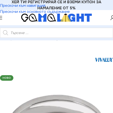
ХЕЙ ТИ! РЕГИСТРИРАЙ СЕ И ВЗЕМИ КУПОН ЗА
Прескочи към навигация
НАМАЛЕНИЕ ОТ 5%
Прескочи към основното съдържание
HT
»
Луни
»
Vivalux VIV001288 Луна за вграждане DL-R39 хром
НОВО