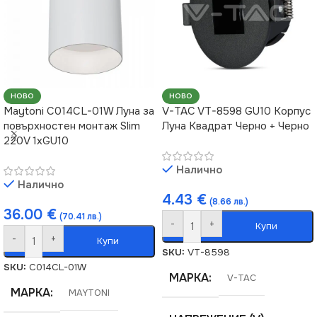
НОВО
НОВО
Maytoni C014CL-01W Луна за
V-TAC VT-8598 GU10 Корпус
повърхностен монтаж Slim
Луна Квадрат Черно + Черно
220V 1xGU10
Налично
Налично
4.43
€
(8.66 лв.)
36.00
€
(70.41 лв.)
-
+
Купи
-
+
Купи
SKU:
VT-8598
SKU:
C014CL-01W
МАРКА
V-TAC
МАРКА
MAYTONI