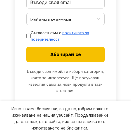
Съгласен съм с
политиката за
поверителност
Абонирай се
Въведи своя имейл и избери категория,
която те интересува. Ще получаваш
известия само за нови продукти в тази
категория.
Използваме бисквитки, за да подобрим вашето
We use cookies to improve your experience on our
изживяване на нашия уебсайт. Продължавайки
website. By browsing this website, you agree to
да разглеждате сайта, вие се съгласявате с
използването на бисквитки.
our use of cookies.