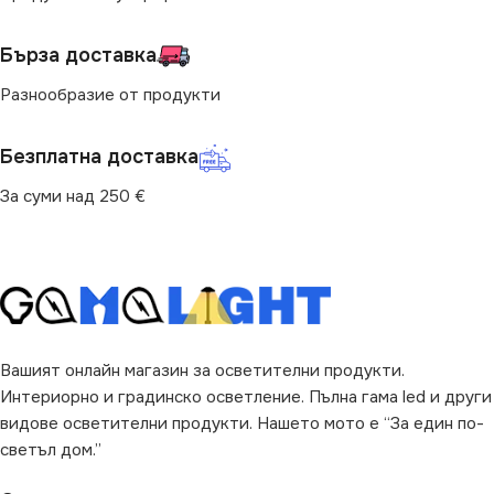
ФОРМА
Кръг
за Барплот
,
за Дневна
,
за
Кухня
,
за Спалня
,
за Таван
,
Бърза доставка
за Трапезария
,
за Хол
Разнообразие от продукти
НАЧИН НА МОНТАЖ
Безплатна доставка
Повърхностен
За суми над 250 €
ВИД
с Крушки
ФОРМА
Цилиндър
Вашият онлайн магазин за осветителни продукти.
Интериорно и градинско осветление. Пълна гама led и други
видове осветителни продукти. Нашето мото е “За един по-
светъл дом.”