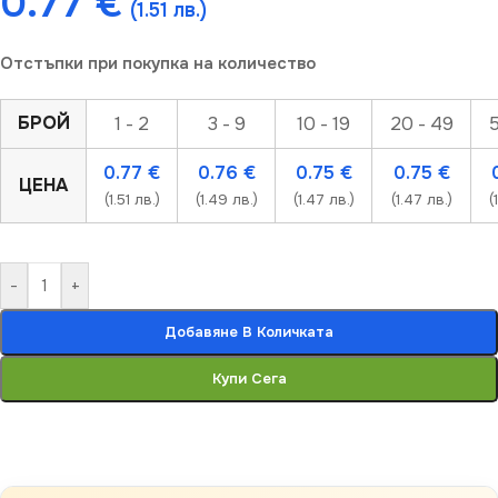
0.77
€
(1.51 лв.)
Отстъпки при покупка на количество
БРОЙ
1 - 2
3 - 9
10 - 19
20 - 49
5
0.77
€
0.76
€
0.75
€
0.75
€
ЦЕНА
(1.51 лв.)
(1.49 лв.)
(1.47 лв.)
(1.47 лв.)
(
-
+
Добавяне В Количката
Купи Сега