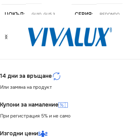
ЦОКЪЛ
СЕРИЯ
GU10
,
GU5.3
REDONDO
СТЕПЕН НА ЗАЩИТА
НАПРЕЖЕНИЕ (V)
IP20
220V
НАПРЕЖЕНИЕ (V)
ЦОКЪЛ
GU10
14 дни за връщане
12V
,
220V
СТЕПЕН НА ЗАЩИТА
Или замяна на продукт
НАЧИН НА МОНТАЖ
IP20
Купони за намаление
При регистрация 5% и не само
Вграждане
НАЧИН НА МОНТАЖ
БРОЙ ФАСУНГИ
Изгодни цени
1
Вграждане