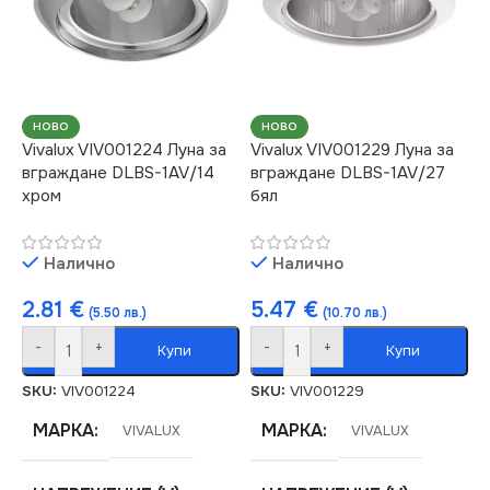
НОВО
НОВО
Vivalux VIV001224 Луна за
Vivalux VIV001229 Луна за
вграждане DLBS-1AV/14
вграждане DLBS-1AV/27
хром
бял
Налично
Налично
2.81
€
5.47
€
(5.50 лв.)
(10.70 лв.)
-
+
-
+
Купи
Купи
SKU:
VIV001224
SKU:
VIV001229
МАРКА
МАРКА
VIVALUX
VIVALUX