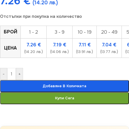
7.26
€
(14.20 лв.)
Отстъпки при покупка на количество
БРОЙ
1 - 2
3 - 9
10 - 19
20 - 49
5
7.26
€
7.19
€
7.11
€
7.04
€
ЦЕНА
(14.20 лв.)
(14.06 лв.)
(13.91 лв.)
(13.77 лв.)
(1
-
+
Добавяне В Количката
Купи Сега