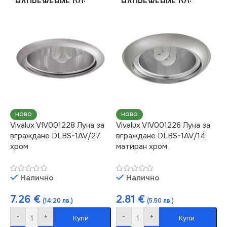
НАПРЕЖЕНИЕ (V)
НАПРЕЖЕНИЕ (V)
220V
220V
ЦОКЪЛ
ЦОКЪЛ
E14
E27
СТЕПЕН НА ЗАЩИТА
СТЕПЕН НА ЗАЩИТА
IP20
IP20
НОВО
НОВО
Vivalux VIV001228 Луна за
Vivalux VIV001226 Луна за
вграждане DLBS-1AV/27
вграждане DLBS-1AV/14
СЕРИЯ
СЕРИЯ
DLBS
DLBS
хром
матиран хром
НАЧИН НА МОНТАЖ
НАЧИН НА МОНТАЖ
Налично
Налично
Вграждане
Вграждане
7.26
€
2.81
€
(14.20 лв.)
(5.50 лв.)
-
+
-
+
Купи
Купи
БРОЙ ФАСУНГИ
БРОЙ ФАСУНГИ
1
1