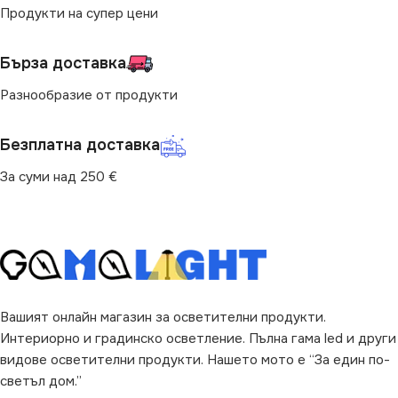
Продукти на супер цени
ПРЕДНАЗНАЧЕНИЕ
ПРЕДНАЗНАЧЕНИЕ
Бърза доставка
за Барплот
,
за Детска Стая
,
за Барплот
,
за Дневна
,
за
за Дневна
,
за Коридор
,
за
Кухня
,
за Магазин
,
за Окачен
Разнообразие от продукти
Кухня
,
за Магазин
,
за Окачен
Таван
,
за Офис
,
за Спалня
,
Таван
,
за Офис
,
за Спалня
,
за Таван
,
за Трапезария
,
за
за Таван
,
за Трапезария
,
за
Хол
Безплатна доставка
Хол
За суми над 250 €
ВИД
с Крушки
ВИД
с Крушки
БРОЙ ФАСУНГИ
1
ФОРМА
Кръг
ФОРМА
Кръг
Вашият онлайн магазин за осветителни продукти.
Интериорно и градинско осветление. Пълна гама led и други
видове осветителни продукти. Нашето мото е “За един по-
светъл дом.”