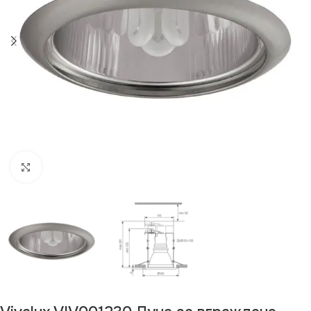
Щракнете за уголемяване