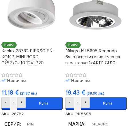
НОВО
НОВО
Kanlux 28782 PIERŚCIEŃ-
Milagro ML5695 Redondo
KOMP. MINI BORD
бяло осветително тяло за
Gx5.3/GU10 12V IP20
вграждане 1xAR111 GU10
Налично
Налично
11.18
€
19.43
€
(21.87 лв.)
(38.00 лв.)
-
+
-
+
Купи
Купи
SKU:
28782
SKU:
ML5695
СЕРИЯ
МАРКА
MINI
MILAGRO