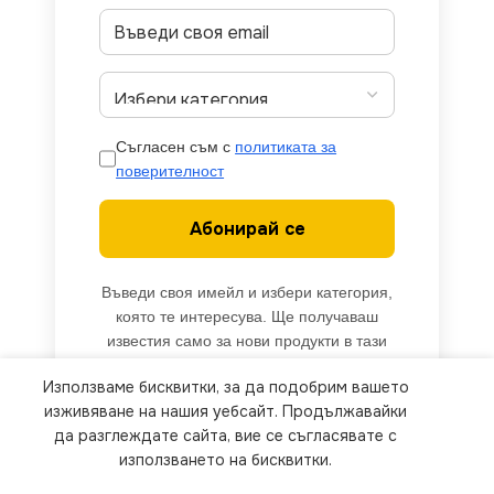
Съгласен съм с
политиката за
поверителност
Абонирай се
Въведи своя имейл и избери категория,
която те интересува. Ще получаваш
известия само за нови продукти в тази
категория.
Използваме бисквитки, за да подобрим вашето
We use cookies to improve your experience on our
изживяване на нашия уебсайт. Продължавайки
website. By browsing this website, you agree to
да разглеждате сайта, вие се съгласявате с
използването на бисквитки.
our use of cookies.