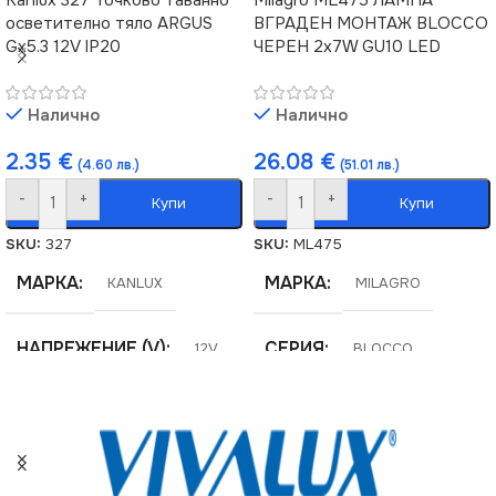
осветително тяло ARGUS
ВГРАДЕН МОНТАЖ BLOCCO
Gx5.3 12V IP20
ЧЕРЕН 2x7W GU10 LED
Налично
Налично
2.35
€
26.08
€
(4.60 лв.)
(51.01 лв.)
-
+
-
+
Купи
Купи
SKU:
327
SKU:
ML475
МАРКА
МАРКА
KANLUX
MILAGRO
НАПРЕЖЕНИЕ (V)
СЕРИЯ
12V
BLOCCO
СЕРИЯ
НАПРЕЖЕНИЕ (V)
ARGUS
220V
ЦОКЪЛ
GU5.3