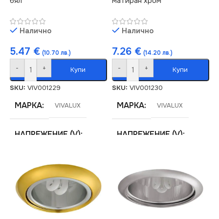
бял
матиран хром
Налично
Налично
5.47
€
7.26
€
(10.70 лв.)
(14.20 лв.)
-
+
-
+
Купи
Купи
SKU:
VIV001229
SKU:
VIV001230
МАРКА
МАРКА
VIVALUX
VIVALUX
НАПРЕЖЕНИЕ (V)
НАПРЕЖЕНИЕ (V)
220V
220V
ЦОКЪЛ
ЦОКЪЛ
E27
E27
СТЕПЕН НА ЗАЩИТА
СТЕПЕН НА ЗАЩИТА