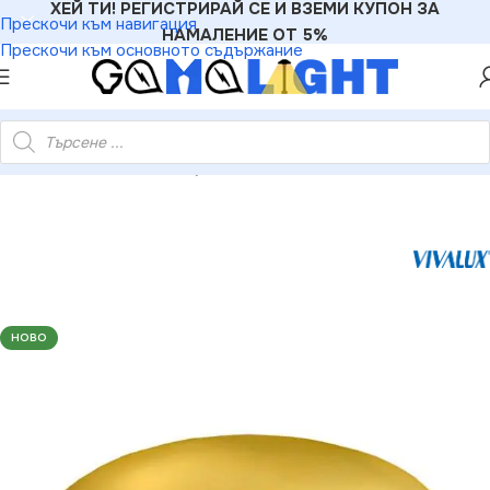
ХЕЙ ТИ! РЕГИСТРИРАЙ СЕ И ВЗЕМИ КУПОН ЗА
Прескочи към навигация
НАМАЛЕНИЕ ОТ 5%
Прескочи към основното съдържание
уни
»
Vivalux VIV001223 Луна за вграждане DLBS-1AV/14 злато
НОВО