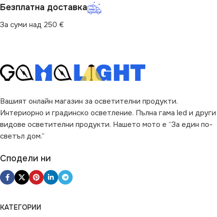
БРОЙ ФАСУНГИ
1
ДИМИРАНЕ
Безплатна доставка
За суми над 250 €
ВИД
Не се димира
с Крушки
БРОЙ ФАСУНГИ
2
ФОРМА
Кръг
НАЧИН НА МОНТАЖ
Вашият онлайн магазин за осветителни продукти.
Вграждане
Интериорно и градинско осветление. Пълна гама led и други
видове осветителни продукти. Нашето мото е “За един по-
ВИД
светъл дом.”
с Крушки
Сподели ни
ФОРМА
Правоъгълно
КАТЕГОРИИ