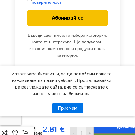
поверителност
Абонирай се
Въведи своя имейл и избери категория,
която те интересува. Ще получаваш
известия само за нови продукти в тази
категория.
Използваме бисквитки, за да подобрим вашето
We use cookies to improve your experience on our
изживяване на нашия уебсайт. Продължавайки
website. By browsing this website, you agree to
да разглеждате сайта, вие се съгласявате с
използването на бисквитки.
our use of cookies.
Приемам
Приемам
ПОВЕЧЕ ИНФОРМАЦИЯ
Vivalux
VIV001223
Добавяне
2.81
€
Луна за
-
+
вграждане