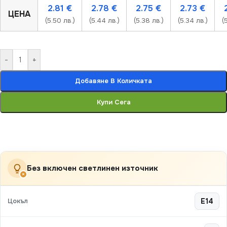
2.81
€
2.78
€
2.75
€
2.73
€
ЦЕНА
(5.50 лв.)
(5.44 лв.)
(5.38 лв.)
(5.34 лв.)
(
-
+
Добавяне В Количката
Купи Сега
Без включен светлинен източник
×
Цокъл
E14