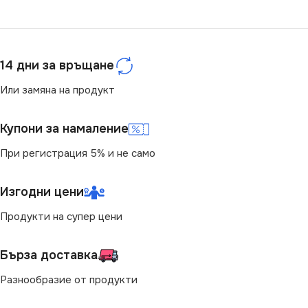
ЦОКЪЛ
GU10
СТЕПЕН НА ЗАЩИТА
ЦВЕТНА ТЕМПЕРАТУРА
14 дни за връщане
IP20
(K)
Или замяна на продукт
НАЧИН НА МОНТАЖ
3000
Купони за намаление
Вграждане
СВЕТЛИНЕН ПОТОК
При регистрация 5% и не само
(LM)
ПРЕДНАЗНАЧЕНИЕ
Изгодни цени
1120
за Барплот
,
за Детска Стая
,
Продукти на супер цени
за Дневна
,
за Коридор
,
за
Кухня
,
за Магазин
,
за Окачен
СТЕПЕН НА ЗАЩИТА
Таван
,
за Офис
,
за Спалня
,
Бърза доставка
за Таван
,
за Трапезария
,
за
Хол
IP20
Разнообразие от продукти