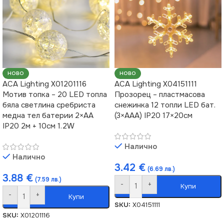
НОВО
НОВО
ACA Lighting X01201116
ACA Lighting X04151111
Мотив топка – 20 LED топла
Прозорец – пластмасова
бяла светлина сребриста
снежинка 12 топли LED бат.
медна тел батерии 2×AA
(3×AAA) IP20 17×20см
IP20 2м + 10см 1.2W
Налично
Налично
3.42
€
(6.69 лв.)
3.88
€
(7.59 лв.)
-
+
Купи
-
+
Купи
SKU:
X04151111
SKU:
X01201116