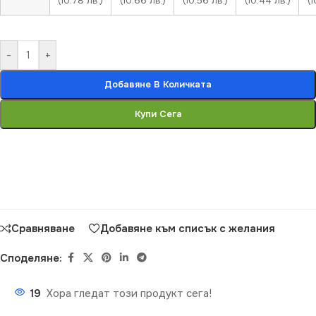
(10.78 лв.)
(10.66 лв.)
(10.56 лв.)
(10.44 лв.)
(1
-
+
Добавяне В Количката
Купи Сега
Сравняване
Добавяне към списък с желания
Споделяне:
19
Хора гледат този продукт сега!