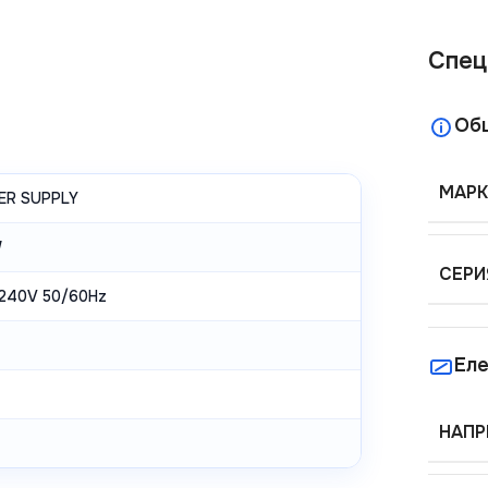
Спец
Об
МАРК
R SUPPLY
W
СЕРИ
240V 50/60Hz
Еле
НАПР