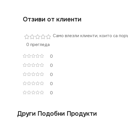
Отзиви от клиенти
Само влезли клиенти, които са пор
0 прегледа
0
0
0
0
0
Други Подобни Продукти