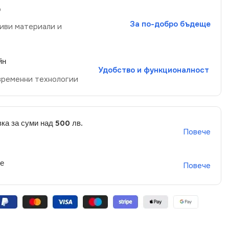
р
За по-добро бъдеще
иви материали и
йн
Удобство и функционалност
временни технологии
ка за суми над 500 лв.
Повече
не
Повече