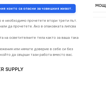
МОЩН
ния които са опасни за човешкия живот.
о е необходимо прочетете втори трети път.
али да прочетете. Ако в опаковката липсва
та на осветителните тела както за ваша така
режения или нямате доверие в себе си без
който да свърши тази работа вместо вас.
ER SUPPLY