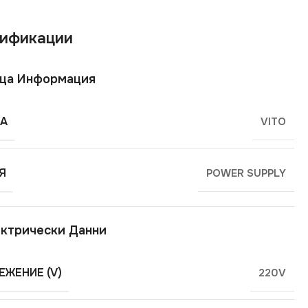
ификации
ща Информация
А
VITO
Я
POWER SUPPLY
ктрически Данни
ЕЖЕНИЕ (V)
220V