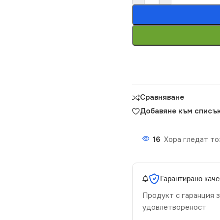
Сравняване
Добавяне към списък
16
Хора гледат то
Гарантирано каче
Продукт с гаранция з
удовлетвореност