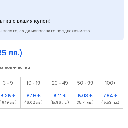
пка с вашия купон!
 влезте, за да използвате предложението.
35 лв.)
на количество
3 - 9
10 - 19
20 - 49
50 - 99
100+
8.28
€
8.19
€
8.11
€
8.03
€
7.94
€
(16.19 лв.)
(16.02 лв.)
(15.86 лв.)
(15.71 лв.)
(15.53 лв.)