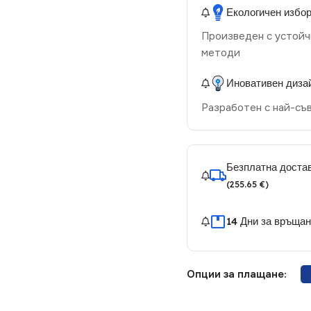
Екологичен избо
Произведен с устойч
методи
Иновативен диза
Разработен с най-съ
Безплатна достав
(255.65 €)
14 Дни за връща
Опции за плащане: