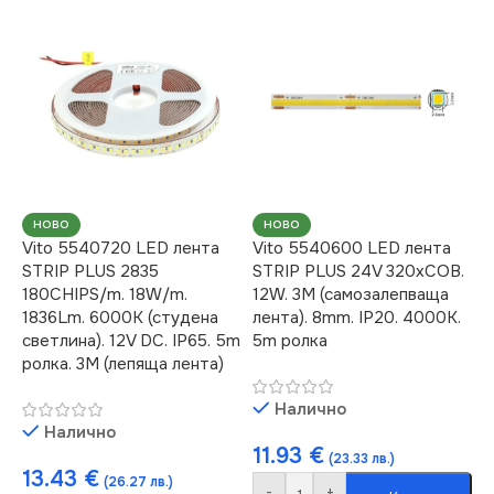
НОВО
НОВО
Vito 5540720 LED лента
Vito 5540600 LED лента
STRIP PLUS 2835
STRIP PLUS 24V 320xCOB.
180CHIPS/m. 18W/m.
12W. 3M (самозалепваща
1836Lm. 6000K (студена
лента). 8mm. IP20. 4000K.
светлина). 12V DC. IP65. 5m
5m ролка
ролка. 3M (лепяща лента)
Налично
Налично
11.93
€
(23.33 лв.)
13.43
€
(26.27 лв.)
-
+