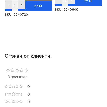
Купи
-
+
Купи
SKU:
5540600
SKU:
5540720
Отзиви от клиенти
0 прегледа
0
0
0