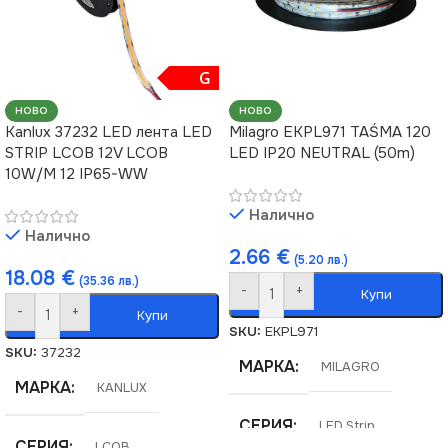
G
НОВО
НОВО
Kanlux 37232 LED лента LED
Milagro EKPL971 TAŚMA 120
STRIP LCOB 12V LCOB
LED IP20 NEUTRAL (50m)
10W/M 12 IP65-WW
Налично
Налично
2.66
€
(5.20 лв.)
18.08
€
(35.36 лв.)
-
+
Купи
-
+
Купи
SKU:
EKPL971
SKU:
37232
МАРКА
MILAGRO
МАРКА
KANLUX
СЕРИЯ
LED Strip
СЕРИЯ
LCOB