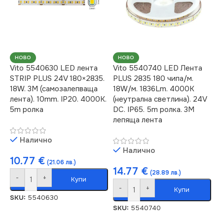
НОВО
НОВО
Vito 5540630 LED лента
Vito 5540740 LED Лента
STRIP PLUS 24V 180×2835.
PLUS 2835 180 чипа/м.
18W. 3M (самозалепваща
18W/м. 1836Lm. 4000K
лента). 10mm. IP20. 4000K.
(неутрална светлина). 24V
5m ролка
DC. IP65. 5m ролка. 3M
лепяща лента
Налично
Налично
10.77
€
(21.06 лв.)
14.77
€
(28.89 лв.)
-
+
Купи
-
+
Купи
SKU:
5540630
SKU:
5540740