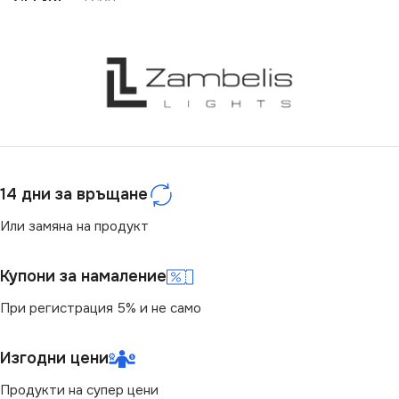
НАПРЕЖЕНИЕ (V)
12V
ЦВЕТНА ТЕМПЕРАТУРА
(K)
ЦВЕТНА ТЕМПЕРАТУРА
(K)
3000
4000
СТЕПЕН НА ЗАЩИТА
14 дни за връщане
СВЕТЛИНЕН ПОТОК
IP65
(LM)
Или замяна на продукт
ЕНЕРГИЕН КЛАС
G
1000
Купони за намаление
При регистрация 5% и не само
СВЕТЛИНЕН ПОТОК
СТЕПЕН НА ЗАЩИТА
(LM)
Изгодни цени
IP20
860
Продукти на супер цени