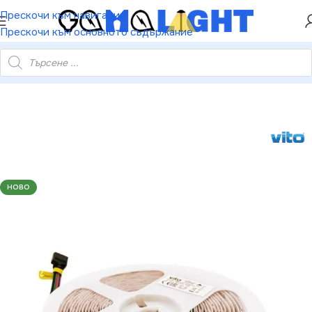
ХЕЙ ТИ! РЕГИСТРИРАЙ СЕ И ВЗЕМИ КУПОН ЗА
Прескочи към навигация
НАМАЛЕНИЕ ОТ 5%
Прескочи към основното съдържание
4W/м. 1470Lm. RGB. 12V DC. IP65. 5m ролка. 3M лепяща лента
НОВО