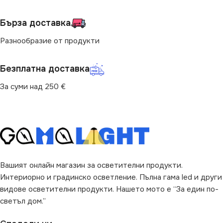
МОЩНОСТ (W)
9.6
НАПРЕЖЕНИЕ (V)
12V
Бърза доставка
ПРЕДНАЗНАЧЕНИЕ
Разнообразие от продукти
SMD
COB
за Барплот
,
за Детска Стая
,
Безплатна доставка
за Дневна
,
за Коридор
,
за
МОЩНОСТ (W)
10
Кухня
,
за Магазин
,
за Офис
,
За суми над 250 €
за Спалня
,
за Стена
,
за
Таван
,
за Хол
МОЩНОСТ / М
10W
МОЩНОСТ / М
9.6W
ТЕХНОЛОГИЯ
COB
БРОЙ SMD / M
120
Вашият онлайн магазин за осветителни продукти.
Интериорно и градинско осветление. Пълна гама led и други
SMD
SMD2835
видове осветителни продукти. Нашето мото е “За един по-
светъл дом.”
ТЕХНОЛОГИЯ
SMD