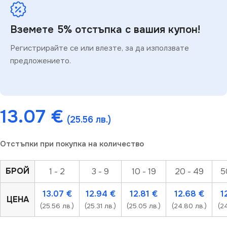
Вземете 5% отстъпка с вашия купон!
Регистрирайте се или влезте, за да използвате
предложението.
13.07
€
(25.56 лв.)
Отстъпки при покупка на количество
БРОЙ
1 - 2
3 - 9
10 - 19
20 - 49
5
13.07
€
12.94
€
12.81
€
12.68
€
1
ЦЕНА
(25.56 лв.)
(25.31 лв.)
(25.05 лв.)
(24.80 лв.)
(24