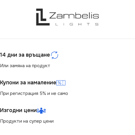
ВИД
LED
ЦВЕТНА ТЕМПЕРАТУРА
МОЩНОСТ / М
(K)
14W
3000
НАПРЕЖЕНИЕ (V)
24V
СВЕТЛИНЕН ПОТОК
СТЕПЕН НА ЗАЩИТА
14 дни за връщане
(LM)
Или замяна на продукт
IP65
1000
Купони за намаление
ЦВЕТНА ТЕМПЕРАТУРА
СТЕПЕН НА ЗАЩИТА
(K)
При регистрация 5% и не само
IP20
4000
Изгодни цени
Продукти на супер цени
МОЩНОСТ (W)
9.6
СВЕТЛИНЕН ПОТОК
(LM)