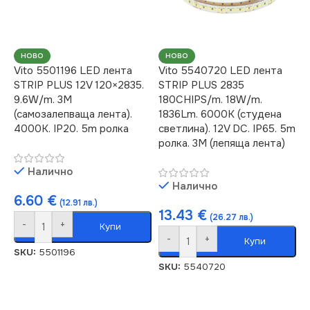
НОВО
НОВО
Vito 5501196 LED лента
Vito 5540720 LED лента
STRIP PLUS 12V 120×2835.
STRIP PLUS 2835
9.6W/m. 3M
180CHIPS/m. 18W/m.
(самозалепваща лента).
1836Lm. 6000K (студена
4000K. IP20. 5m ролка
светлина). 12V DC. IP65. 5m
ролка. 3M (лепяща лента)
Налично
Налично
6.60
€
(12.91 лв.)
13.43
€
(26.27 лв.)
-
+
Купи
-
+
Купи
SKU:
5501196
SKU:
5540720