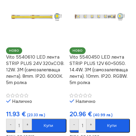
НОВО
НОВО
Vito 5540610 LED лента
Vito 5540450 LED лента
STRIP PLUS 24V 320xCOB.
STRIP PLUS 12V 60×5050.
12W. 3M (самозалепваща
14.4W. 3M (самозалепваща
лента). 8mm. IP20. 6000K.
лента). 10mm. IP20. RGBW.
5m ролка
5m ролка
Налично
Налично
11.93
€
20.96
€
(23.33 лв.)
(40.99 лв.)
-
+
-
+
Купи
Купи