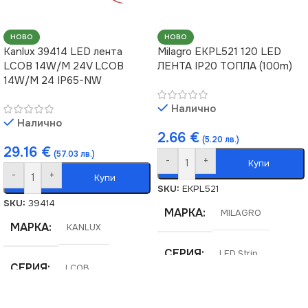
НОВО
НОВО
Kanlux 39414 LED лента
Milagro EKPL521 120 LED
LCOB 14W/M 24V LCOB
ЛЕНТА IP20 ТОПЛА (100m)
14W/M 24 IP65-NW
Налично
Налично
2.66
€
(5.20 лв.)
29.16
€
(57.03 лв.)
-
+
Купи
-
+
Купи
SKU:
EKPL521
SKU:
39414
МАРКА
MILAGRO
МАРКА
KANLUX
СЕРИЯ
LED Strip
СЕРИЯ
LCOB
НАПРЕЖЕНИЕ (V)
12V