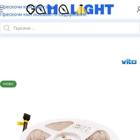
ХЕЙ ТИ! РЕГИСТРИРАЙ СЕ И ВЗЕМИ КУПОН ЗА
Прескочи към навигация
НАМАЛЕНИЕ ОТ 5%
Прескочи към основното съдържание
.2W/м. 735Lm. RGB. 12V DC. IP65. 5m ролка. 3M лепяща лента
НОВО