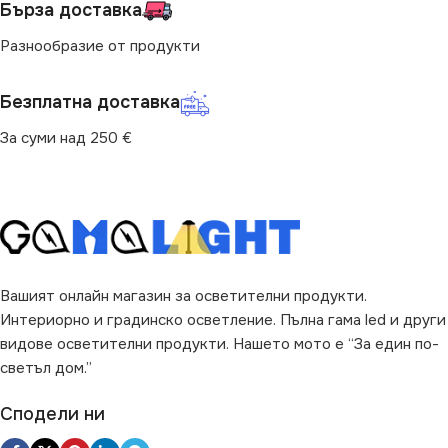
Бърза доставка
ПРЕДНАЗНАЧЕНИЕ
1540
Разнообразие от продукти
за Барплот
,
за Детска Стая
,
за Дневна
,
за Коридор
,
за
ДЪЛЖИНА
5 m
Безплатна доставка
Кухня
,
за Магазин
,
за Офис
,
за Спалня
,
за Стена
,
за
Таван
,
за Хол
За суми над 250 €
РАЗМЕР
SMD
SMD2835
50 x 0.1 x 0.02 cm
БРОЙ SMD / M
120
SMD
COB
Вашият онлайн магазин за осветителни продукти.
МОЩНОСТ / М
9.6W
ДИМИРАНЕ
Интериорно и градинско осветление. Пълна гама led и други
Димираща
видове осветителни продукти. Нашето мото е “За един по-
ТЕХНОЛОГИЯ
светъл дом.”
SMD
ТЕХНОЛОГИЯ
COB
Сподели ни