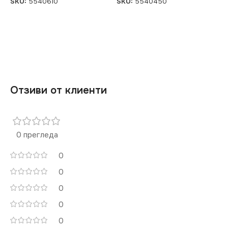
SKU:
5540610
SKU:
5540450
Отзиви от клиенти
0 прегледа
0
0
0
0
0