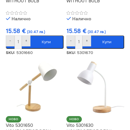
WITHOUT BULB
WITHOUT BULB
Налично
Налично
15.58
€
15.58
€
(30.47 лв.)
(30.47 лв.)
-
+
-
+
Купи
Купи
SKU:
5301660
SKU:
5301670
НОВО
НОВО
Vito 5301650
Vito 5301630