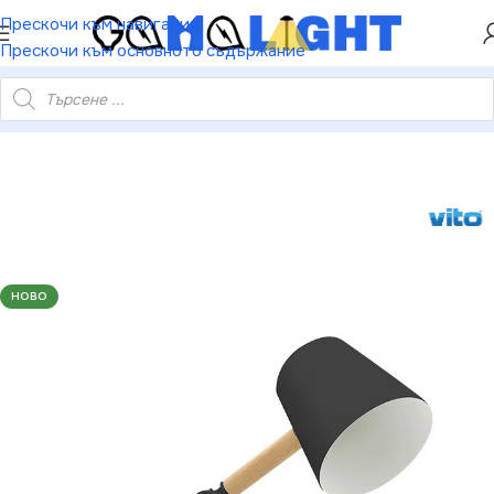
ХЕЙ ТИ! РЕГИСТРИРАЙ СЕ И ВЗЕМИ КУПОН ЗА
Прескочи към навигация
НАМАЛЕНИЕ ОТ 5%
Прескочи към основното съдържание
SK LAMP PINOCCHIO E27 BLACK WOOD BASE WITHOUT BULB
НОВО