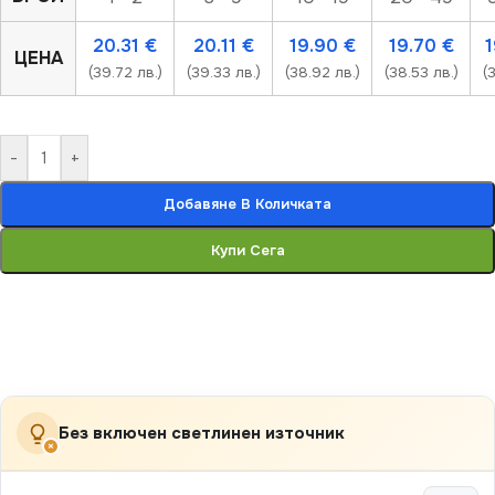
20.31
€
20.11
€
19.90
€
19.70
€
ЦЕНА
(39.72 лв.)
(39.33 лв.)
(38.92 лв.)
(38.53 лв.)
(
-
+
Добавяне В Количката
Купи Сега
Без включен светлинен източник
×