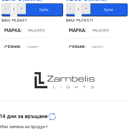
-
+
-
+
Купи
Купи
SKU:
ML8867
SKU:
MLP8571
МАРКА
МАРКА
MILAGRO
MILAGRO
СЕРИЯ
СЕРИЯ
VARIO
DIEGO
ЕНЕРГИЕН КЛАС
НАПРЕЖЕНИЕ (V)
E
220V
НАПРЕЖЕНИЕ (V)
ЦОКЪЛ
E14
220V
ЦВЕТНА ТЕМПЕРАТУРА
СТЕПЕН НА ЗАЩИТА
14 дни за връщане
(K)
Или замяна на продукт
IP20