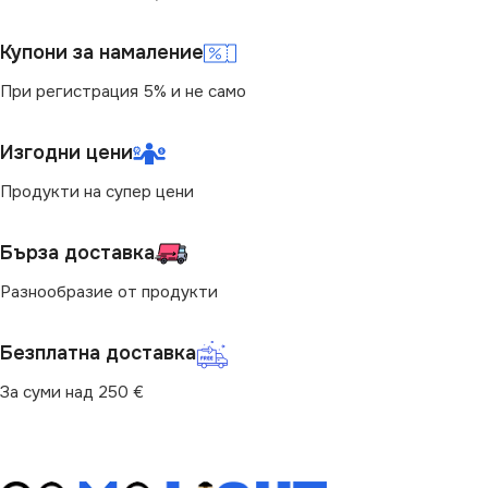
3000
Купони за намаление
БРОЙ ФАСУНГИ
1
СВЕТЛИНЕН ПОТОК
При регистрация 5% и не само
(LM)
ВИД
с Крушки
Изгодни цени
300
Продукти на супер цени
СТЕПЕН НА ЗАЩИТА
Бърза доставка
IP20
Разнообразие от продукти
ДИМИРАНЕ
Безплатна доставка
Не се димира
За суми над 250 €
МОЩНОСТ (W)
5