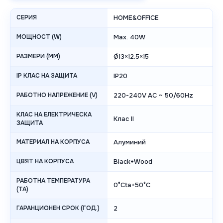
СЕРИЯ
HOME&OFFICE
МОЩНОСТ (W)
Max. 40W
РАЗМЕРИ (ММ)
Ø13×12.5×15
IP КЛАС НА ЗАЩИТА
IP20
РАБОТНО НАПРЕЖЕНИЕ (V)
220-240V AC ~ 50/60Hz
КЛАС НА ЕЛЕКТРИЧЕСКА
Клас II
ЗАЩИТА
МАТЕРИАЛ НА КОРПУСА
Алуминий
ЦВЯТ НА КОРПУСА
Black+Wood
РАБОТНА ТЕМПЕРАТУРА
0°Cta+50°C
(TA)
ГАРАНЦИОНЕН СРОК (ГОД.)
2