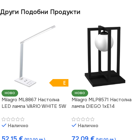
Други Подобни Продукти
E
НОВО
НОВО
Milagro ML8867 Настолна
Milagro MLP8571 Настолна
LED лампа VARIO WHITE 5W
лампа DIEGO 1xE14
Налично
Налично
52.15
€
72.09
€
(102.00 лв.)
(141.00 лв.)