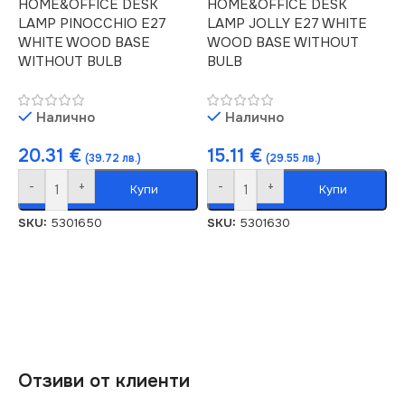
HOME&OFFICE DESK
HOME&OFFICE DESK
LAMP PINOCCHIO E27
LAMP JOLLY E27 WHITE
WHITE WOOD BASE
WOOD BASE WITHOUT
WITHOUT BULB
BULB
Налично
Налично
20.31
€
15.11
€
(39.72 лв.)
(29.55 лв.)
-
+
-
+
Купи
Купи
SKU:
5301650
SKU:
5301630
Отзиви от клиенти