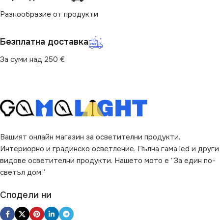
Разнообразие от продукти
ВИД
LED
Безплатна доставка
ЦВЯТ
Сребърен
За суми над 250 €
ДИМИРАНЕ
Не се димира
Вашият онлайн магазин за осветителни продукти.
Интериорно и градинско осветление. Пълна гама led и други
видове осветителни продукти. Нашето мото е “За един по-
светъл дом.”
Сподели ни