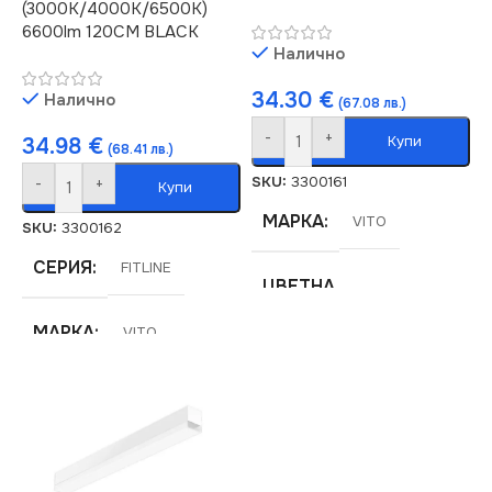
(3000K/4000K/6500K)
6600lm 120CM BLACK
Налично
34.30
€
Налично
(67.08 лв.)
-
+
Купи
34.98
€
(68.41 лв.)
SKU:
3300161
-
+
Купи
МАРКА
VITO
SKU:
3300162
СЕРИЯ
FITLINE
ЦВЕТНА
ТЕМПЕРАТУРА (K)
МАРКА
VITO
3xCCT
ДИМИРАНЕ
Не се димира