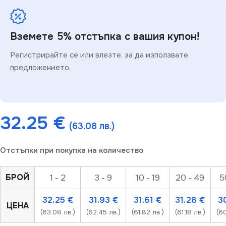
Вземете 5% отстъпка с вашия купон!
Регистрирайте се или влезте, за да използвате
предложението.
32.25
€
(63.08 лв.)
Отстъпки при покупка на количество
БРОЙ
1 - 2
3 - 9
10 - 19
20 - 49
5
32.25
€
31.93
€
31.61
€
31.28
€
3
ЦЕНА
(63.08 лв.)
(62.45 лв.)
(61.82 лв.)
(61.18 лв.)
(60