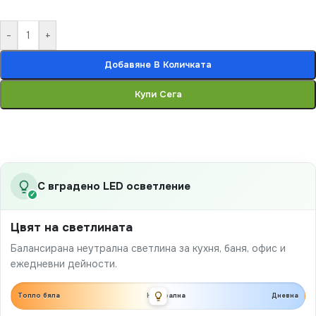
-
+
Добавяне В Количката
Купи Сега
С вградено LED осветление
✓
Цвят на светлината
Балансирана неутрална светлина за кухня, баня, офис и
ежедневни дейности.
Топло бяла
Неутрална
Дневна