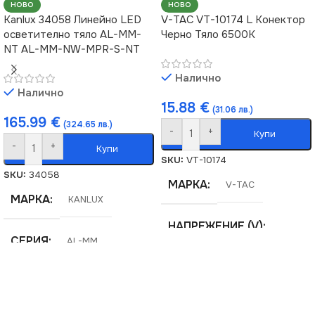
НОВО
НОВО
Kanlux 34058 Линейно LED
V-TAC VT-10174 L Конектор
осветително тяло AL-MM-
Черно Тяло 6500K
NT AL-MM-NW-MPR-S-NT
Налично
Налично
15.88
€
(31.06 лв.)
165.99
€
(324.65 лв.)
-
+
Купи
-
+
Купи
SKU:
VT-10174
SKU:
34058
МАРКА
V-TAC
МАРКА
KANLUX
НАПРЕЖЕНИЕ (V)
СЕРИЯ
AL-MM
220V
ЦВЕТНА ТЕМПЕРАТУРА
(K)
ЕНЕРГИЕН КЛАС
F