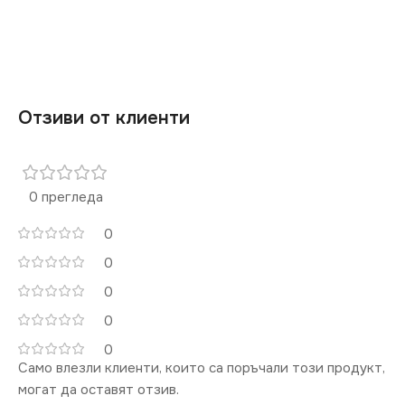
4000
ДИМИРАНЕ
Отзиви от клиенти
Не се димира
НАПРЕЖЕНИЕ (V)
0 прегледа
220V
0
0
МОЩНОСТ (W)
60
0
0
СВЕТЛИНЕН ПОТОК
0
(LM)
Само влезли клиенти, които са поръчали този продукт,
могат да оставят отзив.
6600