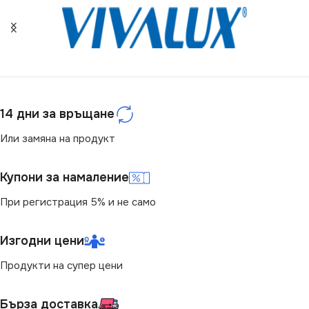
4000
СЕРИЯ
VT-10174
СВЕТЛИНЕН ПОТОК
МОЩНОСТ (W)
8
(LM)
ЦВЕТНА ТЕМПЕРАТУРА
3600
14 дни за връщане
(K)
Или замяна на продукт
СТЕПЕН НА ЗАЩИТА
6500
Купони за намаление
IP20
СВЕТЛИНЕН ПОТОК
При регистрация 5% и не само
(LM)
НАПРЕЖЕНИЕ (V)
Изгодни цени
800
220V
Продукти на супер цени
ВИД
LED
МОЩНОСТ (W)
29
Бърза доставка