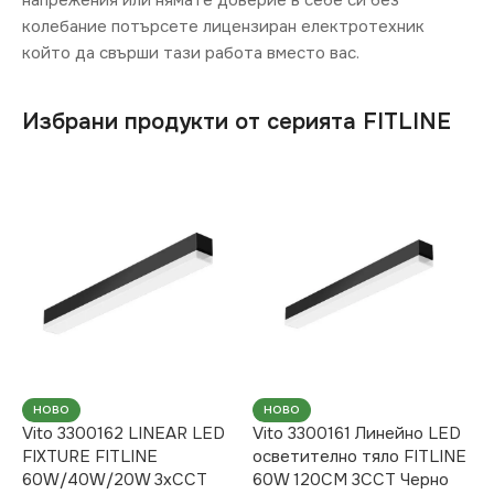
напрежения или нямате доверие в себе си без
колебание потърсете лицензиран електротехник
който да свърши тази работа вместо вас.
Избрани продукти от серията FITLINE
НОВО
НОВО
Vito 3300162 LINEAR LED
Vito 3300161 Линейно LED
FIXTURE FITLINE
осветително тяло FITLINE
60W/40W/20W 3xCCT
60W 120CM 3CCT Черно