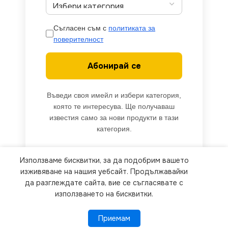
Съгласен съм с
политиката за
поверителност
Абонирай се
Въведи своя имейл и избери категория,
която те интересува. Ще получаваш
известия само за нови продукти в тази
категория.
Използваме бисквитки, за да подобрим вашето
We use cookies to improve your experience on our
изживяване на нашия уебсайт. Продължавайки
website. By browsing this website, you agree to
да разглеждате сайта, вие се съгласявате с
използването на бисквитки.
our use of cookies.
Приемам
Приемам
ПОВЕЧЕ ИНФОРМАЦИЯ