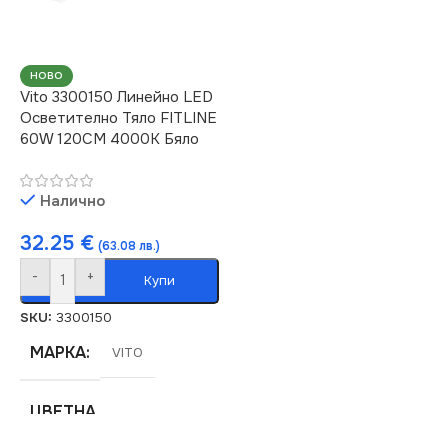
НАПРЕЖЕНИЕ (V)
НОВО
Vito 3300150 Линейно LED
220V
Осветително Тяло FITLINE
60W 120CM 4000K Бяло
СВЕТЛИНЕН ПОТОК
(LM)
Налично
6600
32.25
€
(63.08 лв.)
-
+
Купи
СТЕПЕН НА ЗАЩИТА
SKU:
3300150
IP20
МАРКА
VITO
СЕРИЯ
FITLINE
ЦВЕТНА
ТЕМПЕРАТУРА (K)