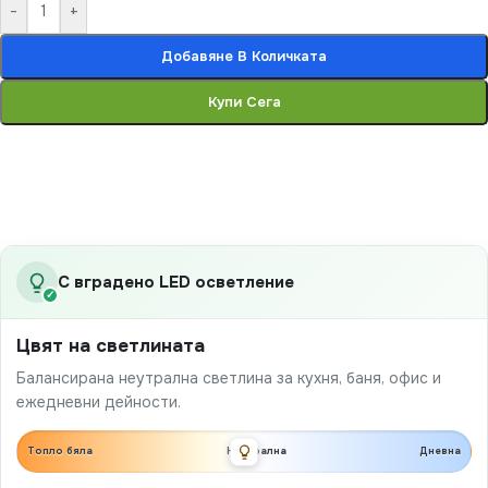
-
+
Добавяне В Количката
Купи Сега
С вградено LED осветление
✓
Цвят на светлината
Балансирана неутрална светлина за кухня, баня, офис и
ежедневни дейности.
Топло бяла
Неутрална
Дневна