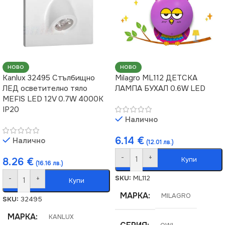
НОВО
НОВО
Kanlux 32495 Стълбищно
Milagro ML112 ДЕТСКА
ЛЕД осветително тяло
ЛАМПА БУХАЛ 0.6W LED
MEFIS LED 12V 0.7W 4000K
IP20
Налично
6.14
€
Налично
(12.01 лв.)
-
+
Купи
8.26
€
(16.16 лв.)
SKU:
ML112
-
+
Купи
МАРКА
MILAGRO
SKU:
32495
МАРКА
KANLUX