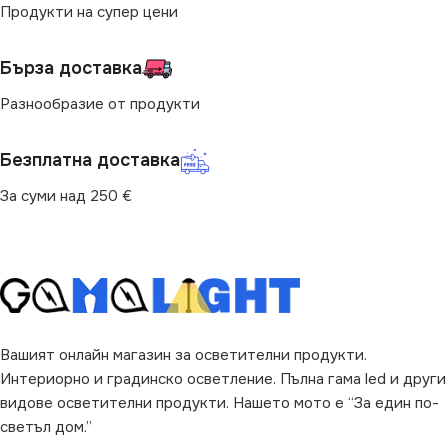
Продукти на супер цени
IP20
Бърза доставка
МОЩНОСТ (W)
0.7
Разнообразие от продукти
НАЧИН НА МОНТАЖ
Безплатна доставка
Вграждане
За суми над 250 €
ПРЕДНАЗНАЧЕНИЕ
за Стена
,
за Стълби
ВИД
LED
Вашият онлайн магазин за осветителни продукти.
Интериорно и градинско осветление. Пълна гама led и други
видове осветителни продукти. Нашето мото е “За един по-
ФОРМА
Квадрат
светъл дом.”