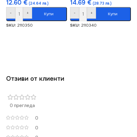
12.60
€
14.69
€
(24.64 лв.)
(28.73 лв.)
-
+
-
+
Купи
Купи
SKU:
2110350
SKU:
2110340
Отзиви от клиенти
0 прегледа
0
0