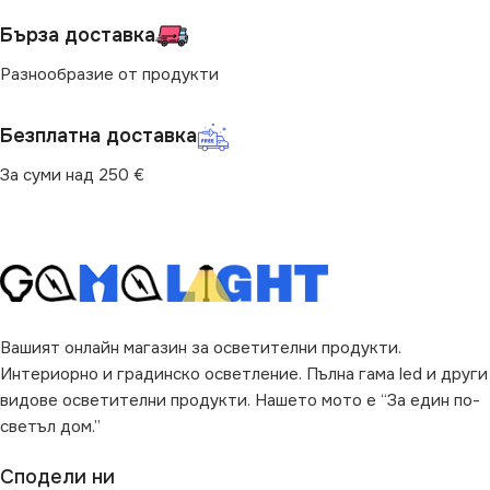
IP20
,
IP44
Бърза доставка
ПРЕДНАЗНАЧЕНИЕ
МОЩНОСТ (W)
Разнообразие от продукти
9
за Барплот
,
за Детска Стая
,
за Дневна
,
за Коридор
,
за
Кухня
,
за Магазин
,
за Окачен
Безплатна доставка
ПРЕДНАЗНАЧЕНИЕ
Таван
,
за Офис
,
за Спалня
,
за Таван
,
за Трапезария
,
за
За суми над 250 €
Хол
за Магазин
,
за Окачен Таван
,
за Офис
,
за Таван
ВИД
с Крушки
НАЧИН НА МОНТАЖ
ФОРМА
Квадрат
Вграждане
Вашият онлайн магазин за осветителни продукти.
Интериорно и градинско осветление. Пълна гама led и други
ВИД
LED
видове осветителни продукти. Нашето мото е “За един по-
светъл дом.”
ФОРМА
Квадрат
Сподели ни