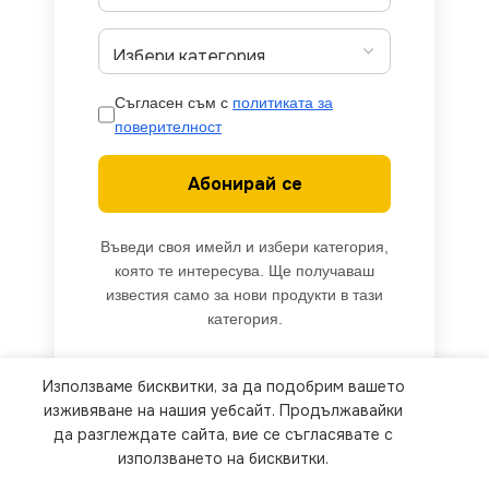
Съгласен съм с
политиката за
поверителност
Абонирай се
Въведи своя имейл и избери категория,
която те интересува. Ще получаваш
известия само за нови продукти в тази
категория.
Използваме бисквитки, за да подобрим вашето
We use cookies to improve your experience on our
изживяване на нашия уебсайт. Продължавайки
website. By browsing this website, you agree to
да разглеждате сайта, вие се съгласявате с
използването на бисквитки.
our use of cookies.