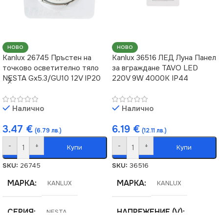
НОВО
НОВО
Kanlux 26745 Пръстен на
Kanlux 36516 ЛЕД Луна Панел
точково осветително тяло
за вграждане TAVO LED
NESTA Gx5.3/GU10 12V IP20
220V 9W 4000K IP44
Налично
Налично
3.47
€
6.19
€
(6.79 лв.)
(12.11 лв.)
-
+
-
+
Купи
Купи
SKU:
26745
SKU:
36516
МАРКА
МАРКА
KANLUX
KANLUX
СЕРИЯ
НАПРЕЖЕНИЕ (V)
NESTA