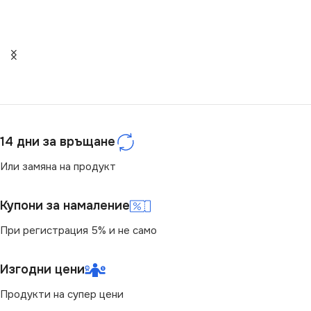
220V
ЦОКЪЛ
GU10
,
GU5.3
СЕРИЯ
TAVO
НАПРЕЖЕНИЕ (V)
ЦВЕТНА ТЕМПЕРАТУРА
12V
,
220V
(K)
14 дни за връщане
СТЕПЕН НА ЗАЩИТА
4000
Или замяна на продукт
IP20
СВЕТЛИНЕН ПОТОК
Купони за намаление
(LM)
НАЧИН НА МОНТАЖ
При регистрация 5% и не само
900
Вграждане
Изгодни цени
СТЕПЕН НА ЗАЩИТА
БРОЙ ФАСУНГИ
Продукти на супер цени
1