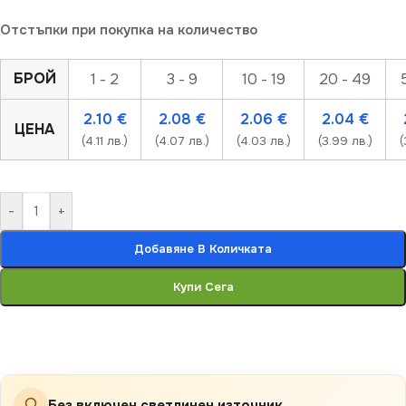
Отстъпки при покупка на количество
БРОЙ
1 - 2
3 - 9
10 - 19
20 - 49
2.10
€
2.08
€
2.06
€
2.04
€
ЦЕНА
(4.11 лв.)
(4.07 лв.)
(4.03 лв.)
(3.99 лв.)
(
-
+
Добавяне В Количката
Купи Сега
Без включен светлинен източник