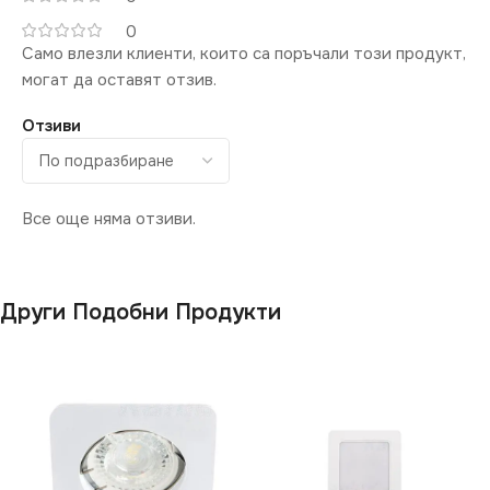
Стая
,
за Дневна
,
за
Коридор
,
за Кухня
,
за
0
Магазин
,
за Окачен Таван
,
Само влезли клиенти, които са поръчали този продукт,
за Офис
,
за Спалня
,
за
могат да оставят отзив.
Таван
,
за Трапезария
,
за
Хол
Отзиви
СТЕПЕН НА ЗАЩИТА
Все още няма отзиви.
IP20
ВИД
с Крушки
Други Подобни Продукти
ФОРМА
Кръг