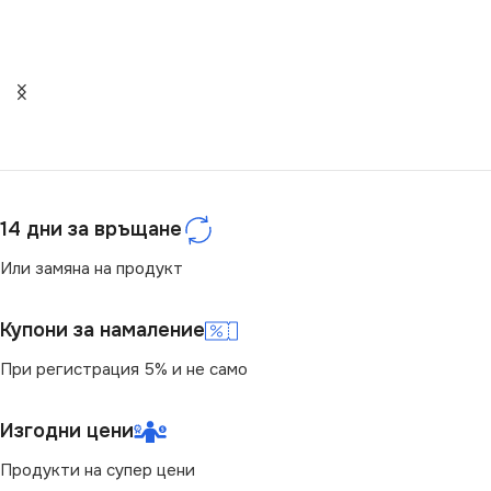
СЕРИЯ
СЕРИЯ
DANI
VIDAR
НАПРЕЖЕНИЕ (V)
НАПРЕЖЕНИЕ (V)
220V
220V
ЦОКЪЛ
ЦОКЪЛ
GU10
GU10
14 дни за връщане
Или замяна на продукт
СТЕПЕН НА ЗАЩИТА
СТЕПЕН НА ЗАЩИТА
Купони за намаление
IP20
IP20
При регистрация 5% и не само
ДИМИРАНЕ
ДИМИРАНЕ
Изгодни цени
Не се димира
Не се димира
Продукти на супер цени