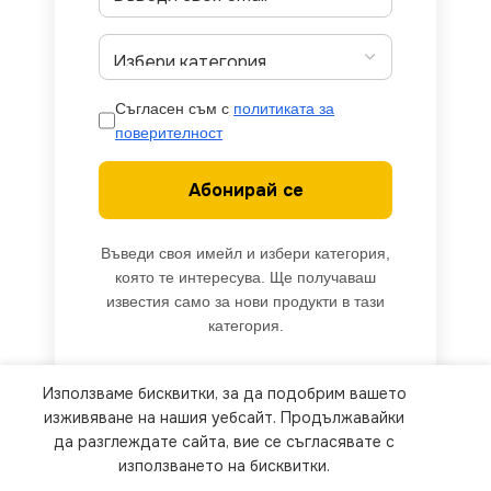
Съгласен съм с
политиката за
поверителност
Абонирай се
Въведи своя имейл и избери категория,
която те интересува. Ще получаваш
известия само за нови продукти в тази
категория.
Използваме бисквитки, за да подобрим вашето
We use cookies to improve your experience on our
изживяване на нашия уебсайт. Продължавайки
website. By browsing this website, you agree to
да разглеждате сайта, вие се съгласявате с
използването на бисквитки.
our use of cookies.