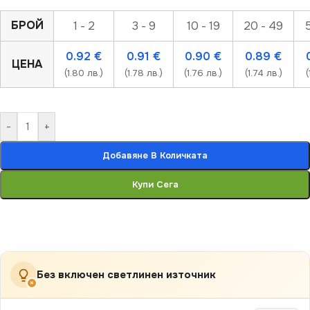
БРОЙ
1 - 2
3 - 9
10 - 19
20 - 49
0.92
€
0.91
€
0.90
€
0.89
€
ЦЕНА
(1.80 лв.)
(1.78 лв.)
(1.76 лв.)
(1.74 лв.)
(
-
+
Добавяне В Количката
Купи Сега
Без включен светлинен източник
×