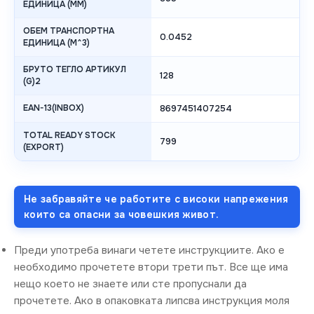
ЕДИНИЦА (MM)
ОБЕМ ТРАНСПОРТНА
0.0452
ЕДИНИЦА (M^3)
БРУТО ТЕГЛО АРТИКУЛ
128
(G)2
EAN-13(INBOX)
8697451407254
TOTAL READY STOCK
799
(EXPORT)
Не забравяйте че работите с високи напрежения
които са опасни за човешкия живот.
Преди употреба винаги четете инструкциите. Ако е
необходимо прочетете втори трети път. Все ще има
нещо което не знаете или сте пропуснали да
прочетете. Ако в опаковката липсва инструкция моля