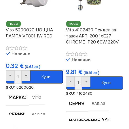
НОВО
НОВО
Vito 5200020 НОЩНА
Vito 4102430 Пендел за
ЛАМПА VT801 1W RED
таван ART-200 1xE27
CHROME IP20 60W 220V
Налично
Налично
0.32
€
(0.63 лв.)
9.81
€
(19.19 лв.)
-
+
Купи
-
+
Купи
SKU:
5200020
SKU:
4102430
МАРКА
VITO
СЕРИЯ
RAINAS
СЕРИЯ
RAINAS
НАПРЕЖЕНИЕ (V)