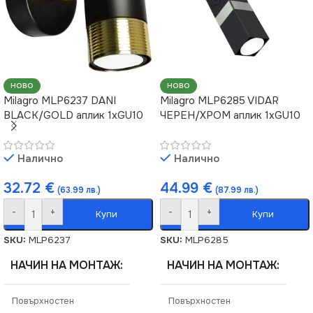
НОВО
НОВО
Milagro MLP6237 DANI
Milagro MLP6285 VIDAR
BLACK/GOLD аплик 1xGU10
ЧЕРЕН/ХРОМ аплик 1xGU10
Налично
Налично
32.72
€
44.99
€
(63.99 лв.)
(87.99 лв.)
-
+
-
+
Купи
Купи
SKU:
MLP6237
SKU:
MLP6285
НАЧИН НА МОНТАЖ
НАЧИН НА МОНТАЖ
Повърхностен
Повърхностен