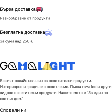
БРОЙ ФАСУНГИ
БРОЙ ФАСУНГИ
1
1
Бърза доставка
Разнообразие от продукти
МАРКА
МАРКА
MILAGRO
MILAGRO
Безплатна доставка
ПРЕДНАЗНАЧЕНИЕ
ПРЕДНАЗНАЧЕНИЕ
За суми над 250 €
за Дневна
,
за Коридор
,
за
за Дневна
,
за Коридор
,
за
Магазин
,
за Офис
,
за
Магазин
,
за Офис
,
за
Спалня
,
за Стена
,
за Хол
Спалня
,
за Стена
,
за Хол
ВИД
ВИД
с Крушки
с Крушки
Вашият онлайн магазин за осветителни продукти.
Интериорно и градинско осветление. Пълна гама led и други
видове осветителни продукти. Нашето мото е “За един по-
светъл дом.”
Сподели ни