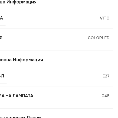
ща Информация
А
VITO
Я
COLORLED
новна Информация
ЪЛ
E27
А НА ЛАМПАТА
G45
ктрически Данни