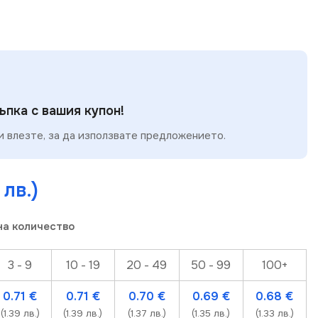
пка с вашия купон!
 влезте, за да използвате предложението.
 лв.)
на количество
3 - 9
10 - 19
20 - 49
50 - 99
100+
0.71
€
0.71
€
0.70
€
0.69
€
0.68
€
(1.39 лв.)
(1.39 лв.)
(1.37 лв.)
(1.35 лв.)
(1.33 лв.)