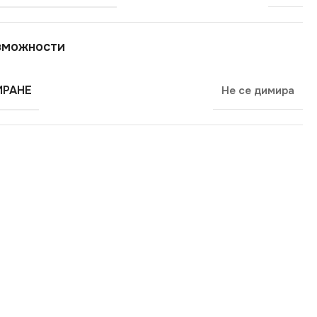
зможности
РАНЕ
Не се димира