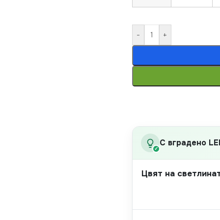
-
+
С вградено LE
✓
Цвят на светлина