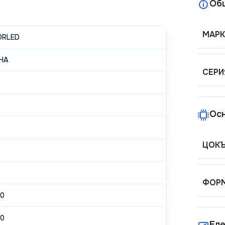
Об
МАРК
ORLED
НА
СЕРИ
Ос
ЦОК
ФОРМ
0
0
Еле