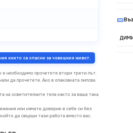
Въ
ДИМИ
ния които са опасни за човешкия живот.
о е необходимо прочетете втори трети път.
али да прочетете. Ако в опаковката липсва
та на осветителните тела както за ваша така
режения или нямате доверие в себе си без
който да свърши тази работа вместо вас.