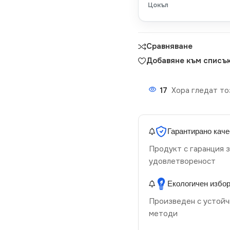
Цокъл
Сравняване
Добавяне към списък
17
Хора гледат то
Гарантирано каче
Продукт с гаранция з
удовлетвореност
Екологичен избо
Произведен с устойч
методи