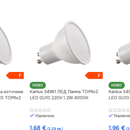
F
F
НОВО
НОВО
па източник
Kanlux 34961 ЛЕД Лампа TOMIv2
Kanlux 34
ED TOMIv2
LED GU10 220V 1.2W 4000K
LED GU10
Налично
Налич
1.68
€
1.96
€
(3.29 лв.)
(3