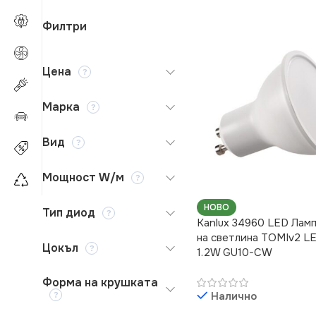
Филтри
Цена
Марка
Вид
Мощност W/м
НОВО
Тип диод
Kanlux 34960 LED Лам
на светлина TOMIv2 L
Цокъл
1.2W GU10-CW
Форма на крушката
Налично