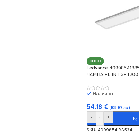
НОВО
Ledvance 4099854188
ЛАМПА PL INT SF 1200
Налично
54.18
€
(105.97 лв.)
-
+
Ку
SKU:
4099854188534