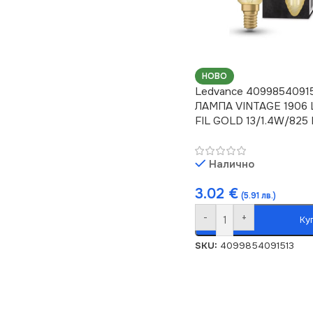
НОВО
Ledvance 4099854091
ЛАМПА VINTAGE 1906 
FIL GOLD 13/1.4W/825 
Налично
3.02
€
(5.91 лв.)
-
+
Ку
SKU:
4099854091513