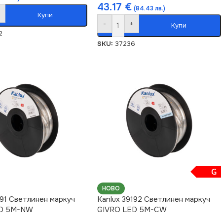
43.17
€
(84.43 лв.)
Купи
-
+
Купи
2
SKU:
37236
G
НОВО
191 Светлинен маркуч
Kanlux 39192 Светлинен маркуч
ED 5M-NW
GIVRO LED 5M-CW