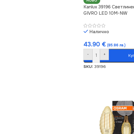
НОВО
Kanlux 39196 Светлине
GIVRO LED 10M-NW
Налично
43.90
€
(85.86 лв.)
-
+
Ку
SKU:
39196