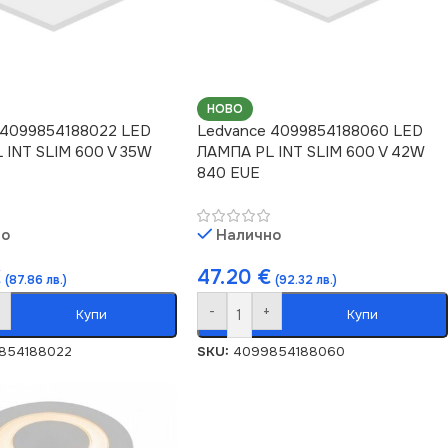
НОВО
 4099854188022 LED
Ledvance 4099854188060 LED
 INT SLIM 600 V 35W
ЛАМПА PL INT SLIM 600 V 42W
840 EUE
но
Налично
€
47.20
€
(87.86 лв.)
(92.32 лв.)
-
+
Купи
Купи
854188022
SKU:
4099854188060