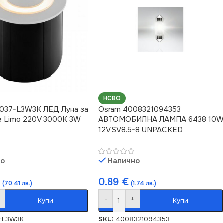
НОВО
O037-L3W3K ЛЕД Луна за
Osram 4008321094353
е Limo 220V 3000K 3W
АВТОМОБИЛНА ЛАМПА 6438 10W
12V SV8.5-8 UNPACKED
но
Налично
€
0.89
€
(70.41 лв.)
(1.74 лв.)
-
+
Купи
Купи
-L3W3K
SKU:
4008321094353