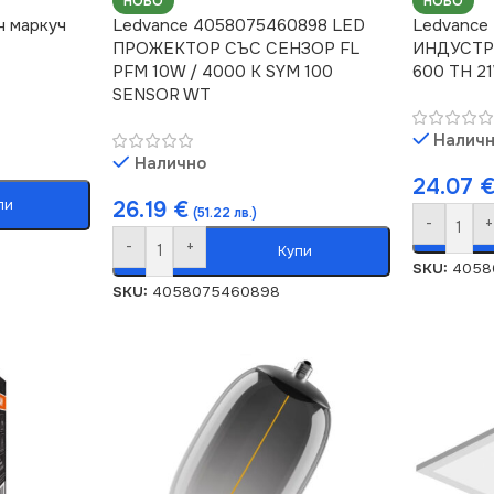
НОВО
НОВО
н маркуч
Ledvance 4058075460898 LED
Ledvance
ПРОЖЕКТОР СЪС СЕНЗОР FL
ИНДУСТР
PFM 10W / 4000 K SYM 100
600 TH 2
SENSOR WT
Налич
Налично
24.07
пи
26.19
€
(51.22 лв.)
-
+
-
+
Купи
SKU:
4058
SKU:
4058075460898