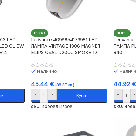
НОВО
НОВО
513 LED
Ledvance 4099854173981 LED
Ledvance
LED CL BW
ЛАМПА VINTAGE 1906 MAGNET
ЛАМПА PL
E14
ELIPS OVAL D200G SMOKE 12
840
Налично
Налич
45.44
€
44.92
(88.87 лв.)
-
+
-
+
пи
Купи
SKU:
4099854173981
SKU:
4099