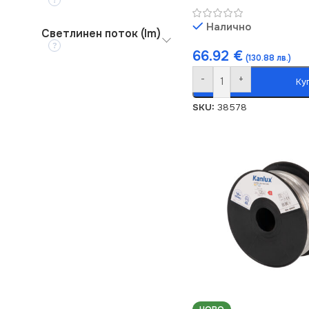
Налично
Светлинен поток (lm)
66.92
€
(130.88 лв.)
-
+
Ку
SKU:
38578