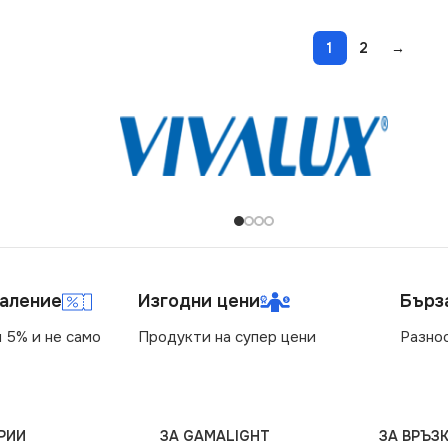
1
2
→
маление
Изгодни цени
Бърз
 5% и не само
Продукти на супер цени
Разно
РИИ
ЗА GAMALIGHT
ЗА ВРЪЗК