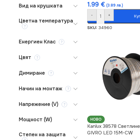
1.99
€
Вид на крушката
(3.89 лв.)
-
+
Ку
Цветна температура
SKU:
34960
Енергиен Клас
Цвят
Димиране
Начин на монтаж
Напрежение (V)
Мощност (W)
НОВО
Kanlux 38578 Светлине
GIVRO LED 15M-CW
Степен на защита