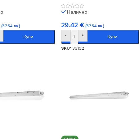
но
Налично
29.42
€
(57.54 лв.)
(57.54 лв.)
-
+
Купи
Купи
SKU:
39192