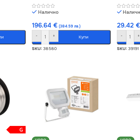
Налично
Налич
196.64
€
29.42
€
(384.59 лв.)
-
+
-
+
пи
Купи
SKU:
38580
SKU:
39191
G