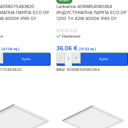
НОВО
 4058075463820
Ledvance 4099854080364
ИАЛНА ЛАМПА ECO DP
ИНДУСТРИАЛНА ЛАМПА ECO DP
1W 4000K IP65 GY
1200 TH 42W 4000K IP65 GY
но
Налично
€
36.06
€
(47.08 лв.)
(70.53 лв.)
-
+
Купи
Купи
075463820
SKU:
4099854080364