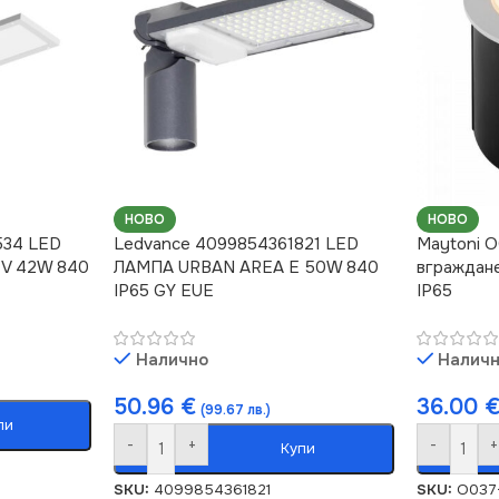
НОВО
НОВО
534 LED
Ledvance 4099854361821 LED
Maytoni 
 V 42W 840
ЛАМПА URBAN AREA E 50W 840
вграждан
IP65 GY EUE
IP65
Налично
Налич
50.96
€
36.00
(99.67 лв.)
пи
-
+
-
+
Купи
SKU:
4099854361821
SKU:
O037