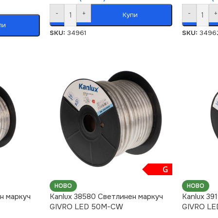
-
+
-
+
Купи
пи
SKU:
34961
SKU:
3496
G
НОВО
НОВО
н маркуч
Kanlux 38580 Светлинен маркуч
Kanlux 39
GIVRO LED 50M-CW
GIVRO L