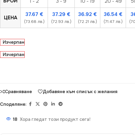
БРОЙ
1 - 2
3 - 9
10 - 19
20 - 49
5
37.67
€
37.29
€
36.92
€
36.54
€
3
ЦЕНА
(73.68 лв.)
(72.93 лв.)
(72.21 лв.)
(71.47 лв.)
(70
Изчерпан
Изчерпан
Сравняване
Добавяне към списък с желания
Споделяне:
18
Хора гледат този продукт сега!