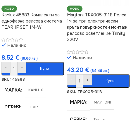
НОВО
НОВО
Kanlux 45883 Комплекти за
Maytoni TRX005-311B Релса
еднофазна релсова система
1м за три електрически
TEAR 1F SET 1M-W
кръга повърхностен монтаж
релсово осветление Trinity
220V
Налично
8.52
€
Налично
(16.66 лв.)
-
+
Купи
43.20
€
(84.49 лв.)
SKU:
45883
-
+
Купи
МАРКА
KANLUX
SKU:
TRX005-311B
МАРКА
MAYTONI
СЕРИЯ
TEAR
СЕРИЯ
Trinity
ЦВЯТ
Бял