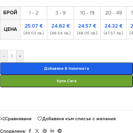
БРОЙ
1 - 2
3 - 9
10 - 19
20 - 49
25.07
€
24.82
€
24.57
€
24.32
€
ЦЕНА
(49.03 лв.)
(48.54 лв.)
(48.05 лв.)
(47.57 лв.)
(
-
+
Добавяне В Количката
Купи Сега
Сравняване
Добавяне към списък с желания
Споделяне: