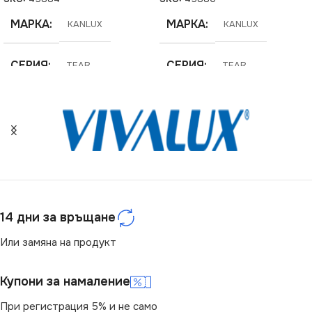
МАРКА
МАРКА
KANLUX
KANLUX
СЕРИЯ
СЕРИЯ
TEAR
TEAR
ЦВЯТ
ЦВЯТ
Черен
Черен
ДЪЛЖИНА
НАПРЕЖЕНИЕ (V)
1.5 m
220V
РАЗМЕР
14 дни за връщане
СТЕПЕН НА ЗАЩИТА
15 x 0.34 x 0.19 cm
Или замяна на продукт
IP20
НАПРЕЖЕНИЕ (V)
Купони за намаление
РАЗМЕР
220V
При регистрация 5% и не само