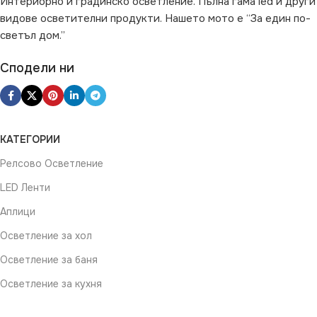
Интериорно и градинско осветление. Пълна гама led и други
видове осветителни продукти. Нашето мото е “За един по-
светъл дом.”
Сподели ни
КАТЕГОРИИ
Релсово Осветление
LED Ленти
Аплици
Осветление за хол
Осветление за баня
Осветление за кухня