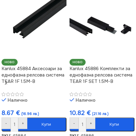
НОВО
НОВО
Kanlux 45884 Аксесоари за
Kanlux 45886 Комплекти за
еднофазна релсова система
еднофазна релсова система
TEAR 1F 1.5M-B
TEAR 1F SET 1.5M-B
Налично
Налично
8.67
€
10.82
€
(16.96 лв.)
(21.16 лв.)
-
+
-
+
Купи
Купи
SKU:
45884
SKU:
45886