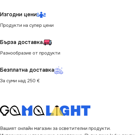
15 x 0.34 x 0.19 cm
СТЕПЕН НА ЗАЩИТА
Изгодни цени
ДЪЛЖИНА
Продукти на супер цени
150 cm
IP20
Бърза доставка
ТИП РЕЛСОВА
ТИП РЕЛСОВА
СИСТЕМА
СИСТЕМА
Разнообразие от продукти
Стандартна 220V
Стандартна 220V
Безплатна доставка
За суми над 250 €
Вашият онлайн магазин за осветителни продукти.