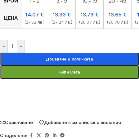
БРОЙ
1 - 2
3 - 9
10 - 19
20 - 49
14.07
€
13.93
€
13.79
€
13.65
€
ЦЕНА
(27.52 лв.)
(27.24 лв.)
(26.97 лв.)
(26.70 лв.)
(2
-
+
Добавяне В Количката
Купи Сега
Сравняване
Добавяне към списък с желания
Споделяне: