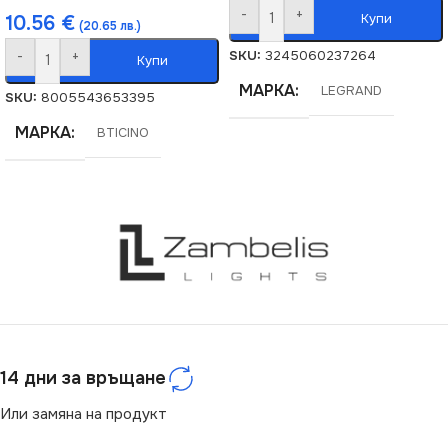
-
+
Купи
10.56
€
(20.65 лв.)
SKU:
3245060237264
-
+
Купи
МАРКА
LEGRAND
SKU:
8005543653395
МАРКА
BTICINO
14 дни за връщане
Или замяна на продукт