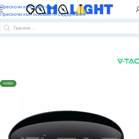
ХЕЙ ТИ! РЕГИСТРИРАЙ СЕ И ВЗЕМИ КУПОН ЗА
Прескочи към навигация
НАМАЛЕНИЕ ОТ 5%
Прескочи към основното съдържание
AC VT-8651 SMART LIGHT WIFI IR Универсално Дистанционно
НОВО